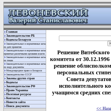
Главная
Законодательство РБ
Кодексы Беларуси
Законодательные и нормативные акты
по дате принятия
Законодательные и нормативные акты
Решение Витебского
принятые различными органами власти
Законодательные и нормативные акты
комитета от 30.12.1996
по темам
Законодательные и нормативные акты
решение облисполкома
по виду документы
Международное право в Беларуси
персональных стипе
Законодательство СССР
Совета депутатов
Законы других стран
Кодексы
исполнительного к
Законодательство РФ
Право Украины
учащимся средних сп
Полезные ресурсы
Контакты
Новости сайта
Поиск документа
<< Наз