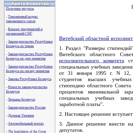
Полезные ресурсы
-
Таможенный кодекс
таможенного союза
-
Каталог предприятий и
организаций СНГ
Витебский областной исполнит
-
Законодательство Республики
Беларусь по темам
1. Раздел "Размеры стипенди
Витебского областного Сов
-
Законодательство Республики
Беларусь по дате принятия
исполнительного комитета
ст
специальных учебных заведени
-
Законодательство Республики
Беларусь по органу принятия
от 31 января 1995 г. N 12,
студентов высших учебных
-
Законы Республики Беларусь
стипендию областного Совета 
-
Новости законодательства
процентов минимальной зар
Беларуси
специальных учебных заве
-
Тюрьмы Беларуси
заработной платы".
-
Законодательство России
2. Настоящее решение вступает 
-
Деловая Украина
3. Данное решение внести на
-
Автомобильный портал
депутатов.
-
The legislation of the Great