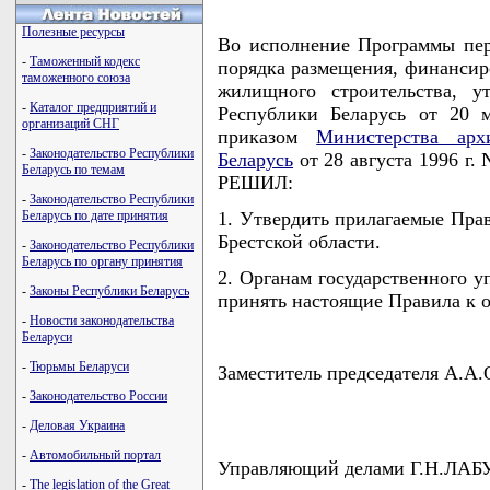
Полезные ресурсы
Во исполнение Программы пе
-
Таможенный кодекс
порядка размещения, финансир
таможенного союза
жилищного строительства, у
-
Каталог предприятий и
Республики Беларусь от 20 м
организаций СНГ
приказом
Министерства арх
-
Законодательство Республики
Беларусь
от 28 августа 1996 г.
Беларусь по темам
РЕШИЛ:
-
Законодательство Республики
Беларусь по дате принятия
1. Утвердить прилагаемые Прав
Брестской области.
-
Законодательство Республики
Беларусь по органу принятия
2. Органам государственного у
-
Законы Республики Беларусь
принять настоящие Правила к 
-
Новости законодательства
Беларуси
-
Тюрьмы Беларуси
Заместитель председателя А.
-
Законодательство России
-
Деловая Украина
-
Автомобильный портал
Управляющий делами Г.Н.ЛАБ
-
The legislation of the Great