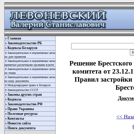
Главная
Законодательство РБ
Кодексы Беларуси
Законодательные и нормативные акты
по дате принятия
Законодательные и нормативные акты
Решение Брестского
принятые различными органами власти
Законодательные и нормативные акты
комитета от 23.12.
по темам
Законодательные и нормативные акты
Правил застройки 
по виду документы
Международное право в Беларуси
Брест
Законодательство СССР
Законы других стран
Докум
Кодексы
Законодательство РФ
Право Украины
Полезные ресурсы
<< Наз
Контакты
Новости сайта
Поиск документа