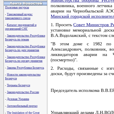
Министерства обороны Респу
полковника, военного летчика 
Полезные ресурсы
аварии на Чернобыльской АЭС
-
Таможенный кодекс
Минский городской исполните
таможенного союза
1. Просить
Совет Министров Р
-
Каталог предприятий и
организаций СНГ
установке мемориальной доск
В.А.Водолажский, с текстом с
-
Законодательство Республики
Беларусь по темам
"В этом доме с 1982 по 
-
Законодательство Республики
Александрович, полковник, в
Беларусь по дате принятия
ликвидаторов аварии на 
-
Законодательство Республики
(посмертно)".
Беларусь по органу принятия
2. Расходы, связанные с из
-
Законы Республики Беларусь
доски, будут произведены за с
-
Новости законодательства
Беларуси
-
Тюрьмы Беларуси
Председатель исполкома В.В
-
Законодательство России
-
Деловая Украина
-
Автомобильный портал
Управляющий делами Л.Н.В
-
The legislation of the Great