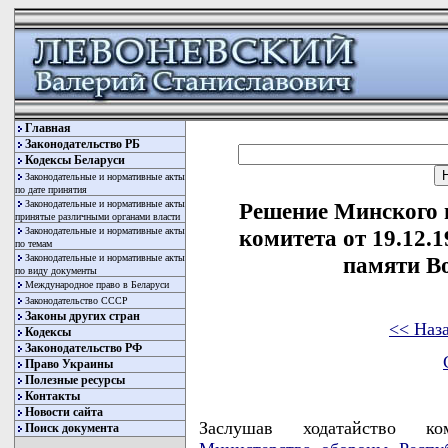
Главная
Законодательство РБ
Кодексы Беларуси
Законодательные и нормативные акты
по дате принятия
Законодательные и нормативные акты
Решение Минского 
принятые различными органами власти
Законодательные и нормативные акты
комитета от 19.12.
по темам
Законодательные и нормативные акты
памяти В
по виду документы
Международное право в Беларуси
Законодательство СССР
Законы других стран
<< Наз
Кодексы
Законодательство РФ
Право Украины
Полезные ресурсы
Контакты
Новости сайта
Заслушав ходатайство ко
Поиск документа