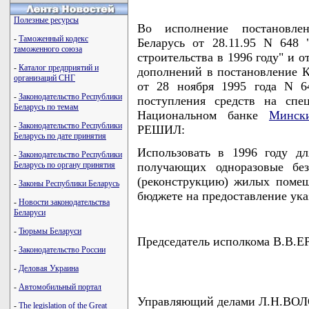
Полезные ресурсы
Во исполнение постановле
-
Таможенный кодекс
Беларусь от 28.11.95 N 648
таможенного союза
строительства в 1996 году" и 
-
Каталог предприятий и
дополнений в постановление 
организаций СНГ
от 28 ноября 1995 года N 64
-
Законодательство Республики
поступления средств на спе
Беларусь по темам
Национальном банке
Минск
-
Законодательство Республики
РЕШИЛ:
Беларусь по дате принятия
Использовать в 1996 году д
-
Законодательство Республики
Беларусь по органу принятия
получающих одноразовые без
(реконструкцию) жилых помещ
-
Законы Республики Беларусь
бюджете на предоставление ук
-
Новости законодательства
Беларуси
-
Тюрьмы Беларуси
Председатель исполкома В.В
-
Законодательство России
-
Деловая Украина
-
Автомобильный портал
Управляющий делами Л.Н.В
-
The legislation of the Great