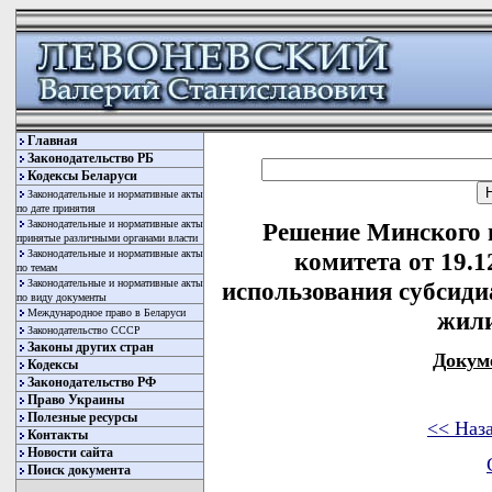
Главная
Законодательство РБ
Кодексы Беларуси
Законодательные и нормативные акты
по дате принятия
Законодательные и нормативные акты
Решение Минского 
принятые различными органами власти
Законодательные и нормативные акты
комитета от 19.1
по темам
Законодательные и нормативные акты
использования субсиди
по виду документы
Международное право в Беларуси
жил
Законодательство СССР
Законы других стран
Докум
Кодексы
Законодательство РФ
Право Украины
Полезные ресурсы
<< Наз
Контакты
Новости сайта
Поиск документа