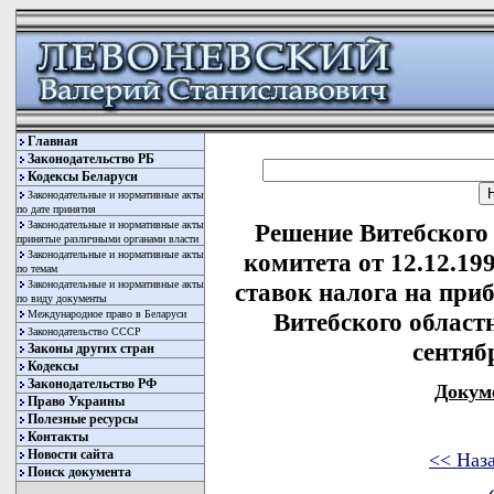
Главная
Законодательство РБ
Кодексы Беларуси
Законодательные и нормативные акты
по дате принятия
Законодательные и нормативные акты
Решение Витебского
принятые различными органами власти
Законодательные и нормативные акты
комитета от 12.12.19
по темам
Законодательные и нормативные акты
ставок налога на пр
по виду документы
Международное право в Беларуси
Витебского областн
Законодательство СССР
сентябр
Законы других стран
Кодексы
Законодательство РФ
Докум
Право Украины
Полезные ресурсы
Контакты
Новости сайта
<< Наз
Поиск документа