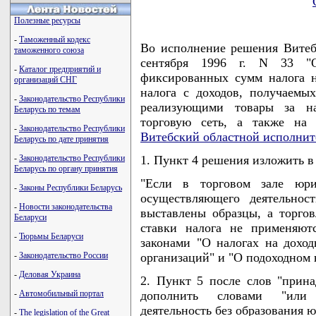
Полезные ресурсы
-
Таможенный кодекс
Во исполнение решения Витебс
таможенного союза
сентября 1996 г. N 33 "О
-
Каталог предприятий и
фиксированных сумм налога 
организаций СНГ
налога с доходов, получаем
-
Законодательство Республики
реализующими товары за на
Беларусь по темам
торговую сеть, а также на 
-
Законодательство Республики
Витебский областной исполнит
Беларусь по дате принятия
-
Законодательство Республики
1. Пункт 4 решения изложить 
Беларусь по органу принятия
"Если в торговом зале юри
-
Законы Республики Беларусь
осуществляющего деятельнос
-
Новости законодательства
выставлены образцы, а торгов
Беларуси
ставки налога не применяютс
-
Тюрьмы Беларуси
законами "О налогах на дохо
-
Законодательство России
организаций" и "О подоходном н
-
Деловая Украина
2. Пункт 5 после слов "прин
-
Автомобильный портал
дополнить словами "или 
деятельность без образования 
-
The legislation of the Great