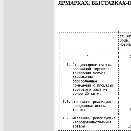
ЯРМАРКАХ, ВЫСТАВКАХ-
-----------------------------+-------------+--------------+---------
¦                            ¦гг.Витебск,  ¦Райцентры и   ¦Прочие  ¦
¦                            ¦Орша, Полоцк,¦гг.Новолукомль¦населен-¦
¦                            ¦Новополоцк   ¦и Лепель      ¦ные     ¦
¦                            ¦             ¦              ¦пункты  ¦
+----------------------------+-------------+--------------+--------+
¦             1              ¦     2       ¦      3       ¦    4   ¦
+----------------------------+-------------+--------------+--------+
¦   1. Стационарные пункты   ¦             ¦              ¦        ¦
¦      розничной торговли    ¦             ¦              ¦        ¦
¦      (оказания услуг),     ¦             ¦              ¦        ¦
¦      занимающие            ¦             ¦              ¦        ¦
¦      обособленные          ¦             ¦              ¦        ¦
¦      помещения с площадью  ¦             ¦              ¦        ¦
¦      торгового зала не     ¦             ¦              ¦        ¦
¦      более 25 кв.м:        ¦             ¦              ¦        ¦
+----------------------------+-------------+--------------+--------+
¦ 1.1. магазины, реализующие ¦             ¦              ¦        ¦
¦      продовольственные     ¦             ¦              ¦        ¦
¦      товары                ¦     8       ¦      6       ¦   5    ¦
+----------------------------+-------------+--------------+--------+
¦ 1.2. магазины, реализующие ¦             ¦              ¦        ¦
¦      непродовольственные   ¦             ¦              ¦        ¦
¦      товары                ¦    10       ¦      8       ¦   6    ¦
+----------------------------+-------------+--------------+--------+
¦ 1.3. магазины, реализующие ¦             ¦              ¦        ¦
¦      товары смешанного     ¦             ¦              ¦        ¦
¦      ассортимента          ¦     9       ¦      7       ¦   5    ¦
+----------------------------+-------------+--------------+--------+
¦ 1.4. магазины, реализующие ¦             ¦              ¦        ¦
¦      цветочную продукцию   ¦     8       ¦      6       ¦   5    ¦
+----------------------------+-------------+--------------+--------+
¦ 1.5. магазины, в           ¦             ¦              ¦        ¦
¦      ассортименте которых  ¦             ¦              ¦        ¦
¦      имеется сложнобытовая ¦             ¦              ¦        ¦
¦      техника,              ¦             ¦              ¦        ¦
¦      видео-, аудиотехника, ¦             ¦              ¦        ¦
¦      радиоаппаратура,      ¦             ¦              ¦        ¦
¦      изделия из            ¦             ¦              ¦        ¦
¦      меха и кожи,          ¦             ¦              ¦        ¦
¦      автомотозапчасти      ¦    17       ¦     14       ¦  10    ¦
+----------------------------+-------------+--------------+--------+
¦ 1.6. магазины, реализующие ¦             ¦              ¦        ¦
¦      плодоовощную          ¦             ¦              ¦        ¦
¦      продукцию             ¦     6       ¦      5       ¦   4    ¦
+----------------------------+-------------+--------------+--------+
¦ 1.7. магазины, в           ¦             ¦              ¦        ¦
¦      ассортименте которых  ¦             ¦              ¦        ¦
¦      имеются винно-водочные¦             ¦              ¦        ¦
¦      изделия               ¦    18       ¦     14       ¦  10    ¦
+----------------------------+-------------+--------------+--------+
¦ 1.8. магазины, в           ¦             ¦              ¦        ¦
¦      ассортименте которых  ¦             ¦              ¦        ¦
¦      имеется пиво          ¦    16       ¦     13       ¦   9    ¦
+----------------------------+-------------+--------------+--------+
¦ 1.9. специализированные    ¦             ¦              ¦        ¦
¦      магазины, реализующие ¦             ¦              ¦        ¦
¦      предметы личной       ¦             ¦              ¦        ¦
¦      гигиены, очковую      ¦             ¦              ¦        ¦
¦      оптику                ¦     7       ¦      6       ¦   4    ¦
+----------------------------+-------------+--------------+--------+
¦1.10. специализированные    ¦             ¦              ¦        ¦
¦      магазины, реализующие ¦             ¦              ¦        ¦
¦      газетную и книжную    ¦             ¦              ¦        ¦
¦      продукцию             ¦     6       ¦      5       ¦   4    ¦
+----------------------------+-------------+--------------+--------+
¦1.11. предприятия           ¦             ¦              ¦        ¦
¦      общественного питания ¦     6       ¦      5       ¦   4    ¦
+----------------------------+-------------+--------------+--------+
¦1.12. предприятия           ¦             ¦              ¦        ¦
¦      общественного питания ¦             ¦              ¦        ¦
¦      с реализацией         ¦             ¦              ¦        ¦
¦      алкогольных и табачных¦             ¦              ¦        ¦
¦      изделий и пива        ¦    12       ¦     10       ¦   7    ¦
+----------------------------+-------------+--------------+--------+
¦   2. Стационарные пункты   ¦             ¦            