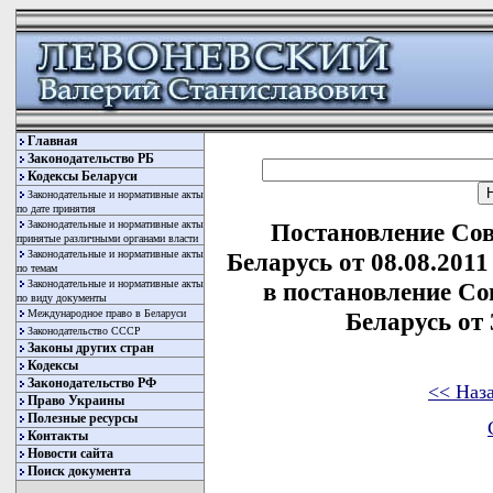
Главная
Законодательство РБ
Кодексы Беларуси
Законодательные и нормативные акты
по дате принятия
Законодательные и нормативные акты
Постановление Со
принятые различными органами власти
Законодательные и нормативные акты
Беларусь от 08.08.201
по темам
Законодательные и нормативные акты
в постановление С
по виду документы
Международное право в Беларуси
Беларусь от 
Законодательство СССР
Законы других стран
Кодексы
Законодательство РФ
<< Наз
Право Украины
Полезные ресурсы
Контакты
Новости сайта
Поиск документа