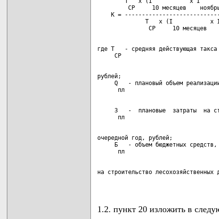
        Т   x (I           x I      
         СР     10 месяцев    ноябрь
    К = ----------------------------
              Т   x (I           x I
где Т   - средняя действующая такса 
рублей;

     Q   - плановый объем реализации
     З   -  плановые  затраты  на ст
очередной год, рублей;

     Б   - объем бюджетных средств, 
на строительство лесохозяйственных д
                                   
1.2. пункт 20 изложить в след