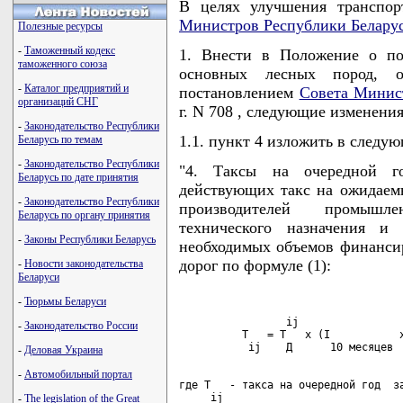
В целях улучшения транспор
Министров Республики Белару
Полезные ресурсы
-
Таможенный кодекс
1. Внести в Положение о по
таможенного союза
основных лесных пород, о
-
Каталог предприятий и
постановлением
Совета Минис
организаций СНГ
г. N 708 , следующие изменения
-
Законодательство Республики
1.1. пункт 4 изложить в следу
Беларусь по темам
-
Законодательство Республики
"4. Таксы на очередной го
Беларусь по дате принятия
действующих такс на ожидаем
-
Законодательство Республики
производителей промышле
Беларусь по органу принятия
технического назначения и
-
Законы Республики Беларусь
необходимых объемов финансир
дорог по формуле (1):
-
Новости законодательства
Беларуси
-
Тюрьмы Беларуси
                 ij

-
Законодательство России
          Т   = Т   x (I           x
-
Деловая Украина
-
Автомобильный портал
где Т   - такса на очередной год  за
-
The legislation of the Great