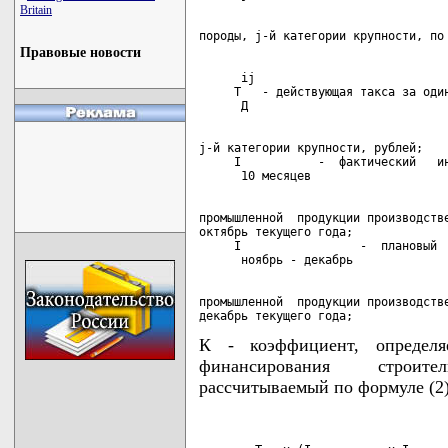
Britain
Правовые новости
      ij

     Т   - действующая такса за один
j-й категории крупности, рублей;

     I           -  фактический   ин
промышленной  продукции производстве
октябрь текущего года;

     I                 -  плановый  
промышленной  продукции производстве
декабрь текущего года;
К - коэффициент, определ
финансирования строите
рассчитываемый по формуле (2)