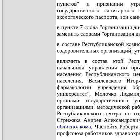
пунктов" и признании утра
государственного санитарного
экологического паспорта, зон сан
в пункте 7 слова "организация ди
заменить словами "организация ди
в составе Республиканской коми
оздоровительных организаций, у
включить в состав этой Респ
начальника управления по орг
населения Республиканского ц
населения, Василевского Иго
фармакологии учреждения обр
университет", Молочко Людмил
органами государственного у
организациями, методической раб
Республиканского центра по оз
Стрижака Андрея Александрович
облисполкома
, Часнойтя Роберта
профсоюза работников здравоохра