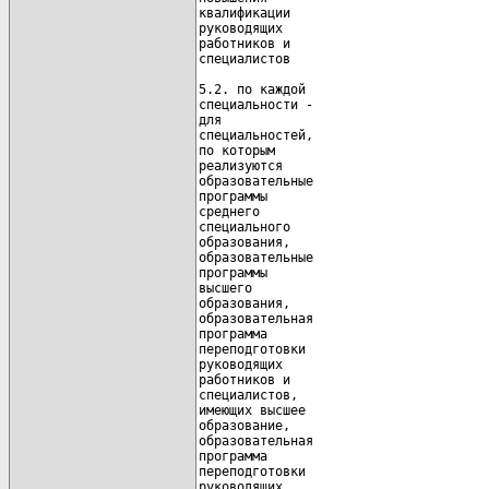
квалификации                          
руководящих                           
работников и                          
специалистов                          
                                      
5.2. по каждой                        
специальности -                       
для                                   
специальностей,                       
по которым                            
реализуются

образовательные

программы

среднего

специального

образования,

образовательные

программы

высшего

образования,

образовательная

программа

переподготовки

руководящих

работников и

специалистов,

имеющих высшее

образование,

образовательная

программа

переподготовки

руководящих
