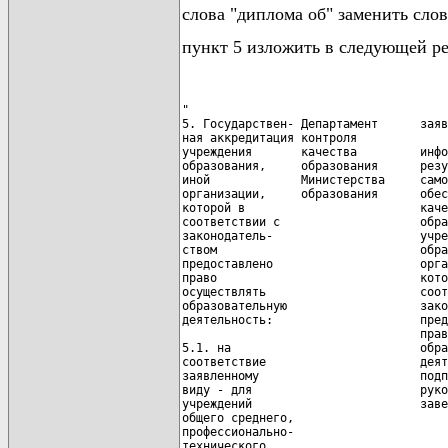
слова "диплома об" заменить сло
пункт 5 изложить в следующей р
"

5. Государствен- Департамент      заяв
ная аккредитация контроля             
учреждения       качества         инфо
образования,     образования      резу
иной             Министерства     само
организации,     образования      обес
которой в                         каче
соответствии с                    обра
законодатель-                     учре
ством                             обра
предоставлено                     орга
право                             кото
осуществлять                      соот
образовательную                   зако
деятельность:                     пред
                                  прав
5.1. на                           обра
соответствие                      деят
заявленному                       подп
виду - для                        руко
учреждений                        заве
общего среднего,                      
профессионально-                      
технического,                         