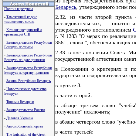
из перечня государственных ор
Беларусь
, утвержденного этим по
Полезные ресурсы
2.32. из части второй пункта
-
Таможенный кодекс
таможенного союза
исследовательских, опытно-
утвержденного постановлением
С
-
Каталог предприятий и
организаций СНГ
г. N 1283 "О мерах по реализаци
356" , слова ", обеспечивающих 
-
Законодательство Республики
Беларусь по темам
2.33. в постановлении Совета Ми
-
Законодательство Республики
государственной аттестации сана
Беларусь по дате принятия
в Положении о критериях и пор
-
Законодательство Республики
Беларусь по органу принятия
курортных и оздоровительных ор
-
Законы Республики Беларусь
в пункте 8:
-
Новости законодательства
Беларуси
в части второй:
-
Тюрьмы Беларуси
в абзаце третьем слово "учебы
-
Законодательство России
получение" исключить;
-
Деловая Украина
в абзаце четвертом слово "учебно
-
Автомобильный портал
в части третьей:
-
The legislation of the Great