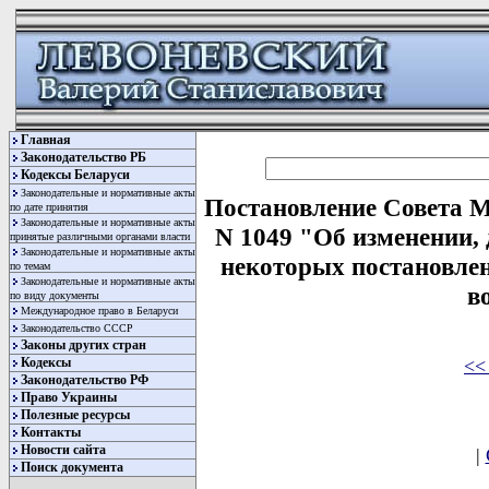
Главная
Законодательство РБ
Кодексы Беларуси
Законодательные и нормативные акты
Постановление Совета М
по дате принятия
Законодательные и нормативные акты
N 1049 "Об изменении,
принятые различными органами власти
Законодательные и нормативные акты
некоторых постановлен
по темам
Законодательные и нормативные акты
в
по виду документы
Международное право в Беларуси
Законодательство СССР
Законы других стран
<<
Кодексы
Законодательство РФ
Право Украины
Полезные ресурсы
Контакты
Новости сайта
|
Поиск документа