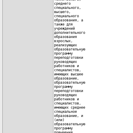
среднего                              
специального,                         
высшего,                              
специального                          
образования, а                        
также для                             
учреждений                            
дополнительного                       
образования                           
взрослых,                             
реализующих                           
образовательную                       
программу                             
переподготовки                        
руководящих                           
работников и                          
специалистов,                         
имеющих высшее                        
образование,                          
образовательную                       
программу                             
переподготовки                        
руководящих                           
работников и                          
специалистов,                         
имеющих среднее                       
специальное                           
образование, и                        
(или)                                 
образовательную                       
программу                             
повышения                             