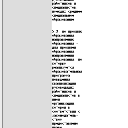
работников и

специалистов,

имеющих среднее

специальное

5.3. по профилю

образования,

направлению

образования -

для профилей

образования,

направлений

образования, по

которым

реализуется

образовательная

программа

повышения

квалификации

руководящих

работников и

специалистов в

иной

организации,

которой в

соответствии с

законодатель-

ством

предоставлено

право
