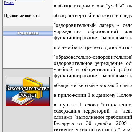
Britain
в абзаце втором слово "учебы" за
абзац четвертый изложить в сле
Правовые новости
"оздоровительный лагерь - оздо
учреждение образования) д
функционирования, расположенная
после абзаца третьего дополнить
"образовательно-оздоровительн
оздоровительное учреждение об
учебной и общественной работе
функционирования, расположенная
абзацы четвертый - восьмой счит
в приложении 1 к данному Поло
в пункте 1 слова "выполнени
содержания территорий" и "нев
словами "выполнение требований
Беларусь от 30 декабря 2009
гигиенических нормативов "Гиги