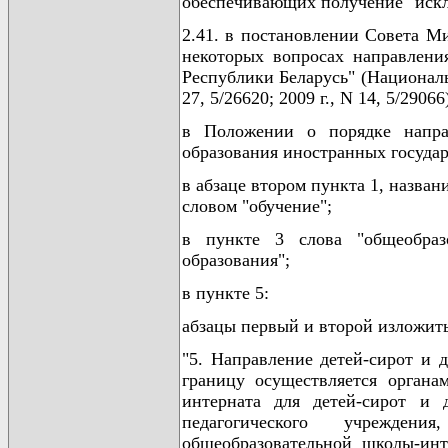
обеспечивающих получение" иск
2.41. в постановлении Совета Ми
некоторых вопросах направлени
Республики Беларусь" (Националь
27, 5/26620; 2009 г., N 14, 5/29066
в Положении о порядке напра
образования иностранных госуда
в абзаце втором пункта 1, назван
словом "обучение";
в пункте 3 слова "общеобраз
образования";
в пункте 5:
абзацы первый и второй изложит
"5. Направление детей-сирот и д
границу осуществляется органа
интерната для детей-сирот и д
педагогического учреждени
общеобразовательной школы-инт