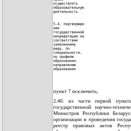
осуществлять

образовательную

5.4. подтвержде-

ние

государственной

аккредитации на

соответствие

заявленному

виду, по

специальности,

по профилю

образования,

направлению

образования

                                      
пункт 7 исключить;
2.40. из части первой пунк
государственной научно-технич
Министров Республики Беларус
организации и проведения госуд
реестр правовых актов Респу