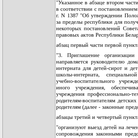
"Указанное в абзаце втором час
в соответствии с постановлением
г. N 1387 "Об утверждении Поло
за пределы республики для пол
некоторых постановлений Совет
правовых актов Республики Беларус
абзац первый части первой пункт
"3. Приглашение организации 
направляется руководителю дома
интерната для детей-сирот и де
школы-интерната, специально
учебно-воспитательного учрежд
иного учреждения, обеспечив
учреждения профессионально-тех
родителям-воспитателям детских
родителям (далее - законные пре
абзацы третий и четвертый пункт
"организуют выезд детей на лече
сопровождения законными предс