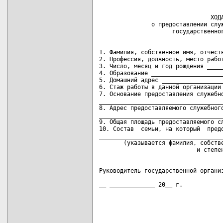
                                ХОДА
               о предоставлении служ
1. Фамилия, собственное имя, отчеств
2. Профессия, должность, место работ
3. Число, месяц и год рождения _____
4. Образование _____________________
5. Домашний адрес __________________
6. Стаж работы в данной организации 
7. Основание предоставления служебно
____________________________________
8. Адрес предоставляемого служебного
____________________________________
9. Общая площадь предоставляемого сл
10. Состав  семьи, на который  предо
____________________________________
       (указывается фамилия, собстве
Руководитель государственной организ
                                    
__ _____________ 20__ г.