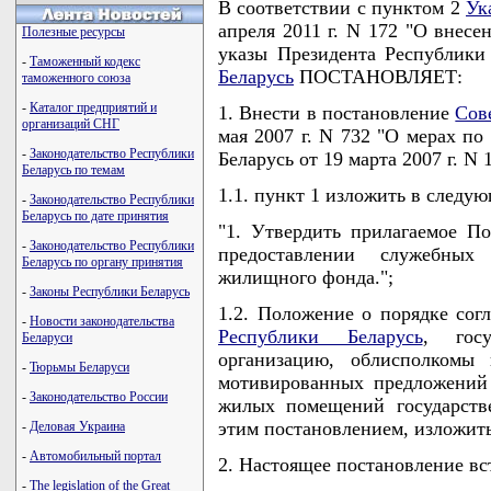
В соответствии с пунктом 2
Ук
апреля 2011 г. N 172 "О внес
Полезные ресурсы
указы Президента Республики
-
Таможенный кодекс
Беларусь
ПОСТАНОВЛЯЕТ:
таможенного союза
-
Каталог предприятий и
1. Внести в постановление
Сов
организаций СНГ
мая 2007 г. N 732 "О мерах по
-
Законодательство Республики
Беларусь от 19 марта 2007 г. N
Беларусь по темам
1.1. пункт 1 изложить в следу
-
Законодательство Республики
Беларусь по дате принятия
"1. Утвердить прилагаемое П
-
Законодательство Республики
предоставлении служебных
Беларусь по органу принятия
жилищного фонда.";
-
Законы Республики Беларусь
1.2. Положение о порядке сог
-
Новости законодательства
Республики Беларусь
, госу
Беларуси
организацию, облисполкомы
-
Тюрьмы Беларуси
мотивированных предложений
-
Законодательство России
жилых помещений государств
этим постановлением, изложить
-
Деловая Украина
-
Автомобильный портал
2. Настоящее постановление вст
-
The legislation of the Great