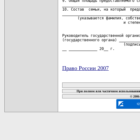
9. Общая площадь предоставляемого сл
____________________________________
10. Состав  семьи, на который  предо
____________________________________
       (указывается фамилия, собстве
Руководитель государственной организ
(государственного органа) __________
                            (подпись
__ _____________ 20__ г.
Право России 2007
карта новых документов
При полном или частичном использовании 
© 2006