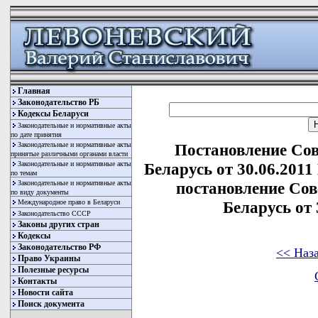
Главная
Законодательство РБ
Кодексы Беларуси
Законодательные и нормативные акты
по дате принятия
Законодательные и нормативные акты
Постановление Со
принятые различными органами власти
Законодательные и нормативные акты
Беларусь от 30.06.2011
по темам
Законодательные и нормативные акты
постановление Со
по виду документы
Международное право в Беларуси
Беларусь от 
Законодательство СССР
Законы других стран
Кодексы
Законодательство РФ
<< Наз
Право Украины
Полезные ресурсы
Контакты
Новости сайта
Поиск документа