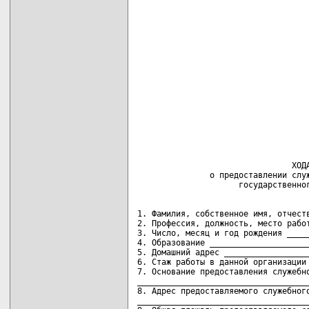
                                ХОДА
               о предоставлении служ
1. Фамилия, собственное имя, отчеств
2. Профессия, должность, место работ
3. Число, месяц и год рождения _____
4. Образование _____________________
5. Домашний адрес __________________
6. Стаж работы в данной организации 
7. Основание предоставления служебно
____________________________________
8. Адрес предоставляемого служебного
____________________________________