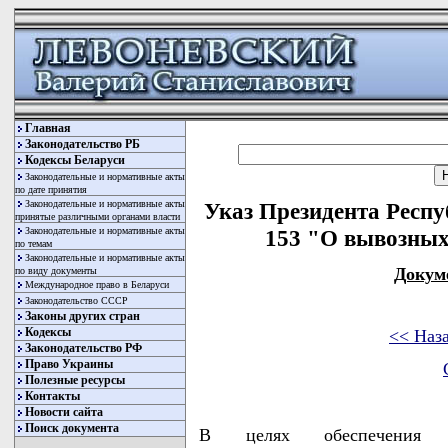
Главная
Законодательство РБ
Кодексы Беларуси
Законодательные и нормативные акты
по дате принятия
Законодательные и нормативные акты
Указ Президента Респу
принятые различными органами власти
Законодательные и нормативные акты
153 "О вывозны
по темам
Законодательные и нормативные акты
Докум
по виду документы
Международное право в Беларуси
Законодательство СССР
Законы других стран
Кодексы
<< Наз
Законодательство РФ
Право Украины
Полезные ресурсы
Контакты
Новости сайта
Поиск документа
В целях обеспечения 