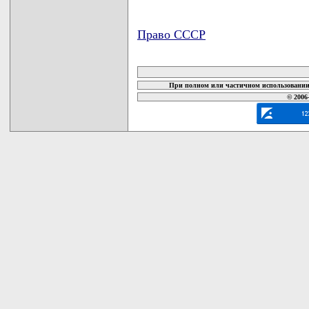
Право СССР
карта новых документов
При полном или частичном использовании 
© 2006