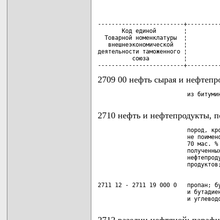
-------------------------+----------
       Код единой        ¦

  Товарной номенклатуры  ¦

   внешнеэкономической   ¦          
деятельности таможенного ¦

          союза          ¦

-------------------------+---------
2709 00 нефть сырая и нефтеп
2710 нефть и нефтепродукты, 
                          пород, кро
                          не поимено
                          70 мас. % 
                          полученных
                          нефтепроду
2711 12 - 2711 19 000 0   пропан; бу
                          и бутадиен
2712 вазелин нефтяной; парафи