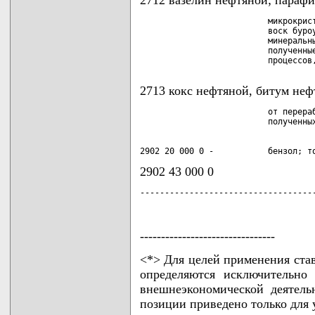
                          микрокрист
                          воск буроу
                          минеральны
                          полученные
2713 кокс нефтяной, битум неф
                          от перераб
2902 20 000 0 -           бензол; т
2902 43 000 0
-----------------------------------
--------------------------------
<*> Для целей применения ст
определяются исключительно
внешнеэкономической деятель
позиции приведено только для 