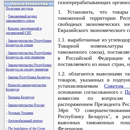
газоперерабатывающих организ
Полезные ресурсы
1. Установить, что товар
-
Таможенный кодекс
таможенной территории Респ
таможенного союза
свободных экономических зо
-
Каталог предприятий и
Евразийского экономического с
организаций СНГ
1.1. выработанные из углеводо
-
Законодательство Республики
Беларусь по темам
Товарной номенклатуры в
таможенного союза), поставля
-
Законодательство Республики
Беларусь по дате принятия
в Российской Федерации 
поставляемого из иных стран,
-
Законодательство Республики
Беларусь по органу принятия
1.2. облагаются вывозными 
-
Законы Республики Беларусь
товаров, указанных в подпун
-
Новости законодательства
устанавливаемым
Советом 
Беларуси
основании согласованного с
Пр
-
Тюрьмы Беларуси
комиссии по вопросам им
распоряжением Президента Респ
-
Законодательство России
34рп "О совершенствовании
-
Деловая Украина
Республику Беларусь", в ра
-
Автомобильный портал
вывозных таможенных пош
Федерации.
-
The legislation of the Great