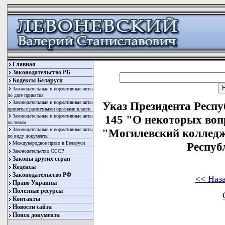
Главная
Законодательство РБ
Кодексы Беларуси
Законодательные и нормативные акты
по дате принятия
Законодательные и нормативные акты
Указ Президента Респу
принятые различными органами власти
Законодательные и нормативные акты
145 "О некоторых воп
по темам
Законодательные и нормативные акты
"Могилевский колледж
по виду документы
Международное право в Беларуси
Респуб
Законодательство СССР
Законы других стран
Кодексы
Законодательство РФ
<< Наз
Право Украины
Полезные ресурсы
Контакты
Новости сайта
Поиск документа