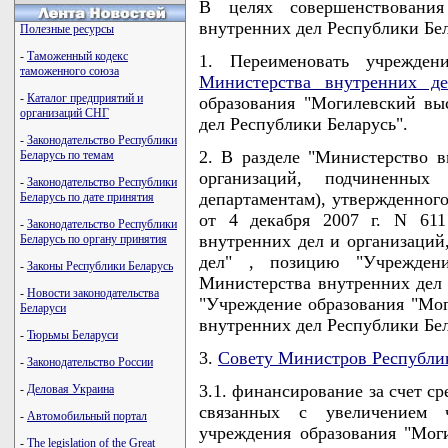
В целях совершенствования
внутренних дел Республики 
Полезные ресурсы
-
Таможенный кодекс
1. Переименовать учрежден
таможенного союза
Министерства внутренних де
-
Каталог предприятий и
образования "Могилевский в
организаций СНГ
дел Республики Беларусь".
-
Законодательство Республики
2. В разделе "Министерство в
Беларусь по темам
организаций, подчиненных
-
Законодательство Республики
департаментам), утвержденног
Беларусь по дате принятия
от 4 декабря 2007 г. N 611
-
Законодательство Республики
внутренних дел и организаций
Беларусь по органу принятия
дел" , позицию "Учреждени
-
Законы Республики Беларусь
Министерства внутренних дел 
-
Новости законодательства
"Учреждение образования "Мо
Беларуси
внутренних дел Республики Бел
-
Тюрьмы Беларуси
3.
Совету Министров Республи
-
Законодательство России
3.1. финансирование за счет с
-
Деловая Украина
связанных с увеличением 
-
Автомобильный портал
учреждения образования "Мо
-
The legislation of the Great