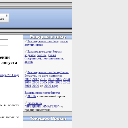
Законодательство Беларуси и
других стран
Законодательство России
кодексы
,
законы
,
указы
сении
(изьранное)
,
постановления
,
 августа
архив
Законодательство Республики
оябрь 2011 года
Беларусь по дате принятия
:
2013
2012
2011
2010
2009
2008
2007
2006
2005
2004
2003
2002
2001
2000
до
2000 года
Защита прав потребителя
ЗОНА
- специальный проект
Бюллетень
ть в области
"ПРЕДПРИНИМАТЕЛЬ"
- о
предпринимателях.
рых мерах по