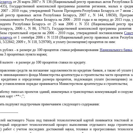
Беларусь
от 26 марта 2007 г. N 136 (Национальный реестр правовых актов Республики Б
/8435), Государственной комплексной программы развития регионов, малых и средн
 2007 - 2010 годы, утвержденной Указом Президента Республики Беларусь от 7 июня 
ый реестр правовых актов Республики Беларусь, 2007 г., N 144, 1/8650), Програ
промышленности Республики Беларусь на 2006 - 2010 годы и на период до 2015 года, 
идента Республики Беларусь от 25 мая 2006 г. N 351 (Национальный реестр пр
Беларусь, 2006 г., N 86, 1/7617), Государственной комплексной программы развития 
 базы строительной отрасли на 2006 - 2010 годы, утвержденной постановлением
Сове
Беларусь
от 1 сентября 2006 г. N 1118 (Национальный реестр правовых актов Республ
5, 5/22842; 2009 г., N 118, 5/29700), и уплату (возмещение) процентов по ним:
х рублях - в размере до 100 процентов ставки рефинансирования
Национального банка
 на 3 процентных пункта маржи;
й валюте - в размере до 100 процентов ставки по кредиту.
правлении средств на погашение задолженности по кредитам банков, а также об уплате
ств инновационного фонда Министерства архитектуры и строительства части процентов з
 кредитами и определении размера процентов, подлежащих уплате (возмещению) за 
 в установленном порядке принимается Министерством архитектуры и строительства;
зработку типовых проектов зданий, инженерных и транспортных коммуникаций и сооруж
ких карт <**>;";
лнить подпункт подстрочным примечанием следующего содержания:
----------------
лей настоящего Указа под типовой технологической картой понимается текстовой и
оторый определяет технологический процесс выполнения отдельного вида строитель
х) работ с учетом последних достижений науки, техники и прогрессивных технологи