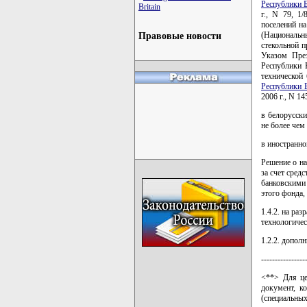
Республики 
Britain
г., N 79, 1
поселений на
(Национальн
Правовые новости
стекольной 
Указом През
Республики 
технической
Республики 
2006 г., N 14
в белорусски
не более чем
в иностранно
Решение о на
за счет сред
банковскими
этого фонда,
1.4.2. на ра
технологичес
1.2.2. допо
----------------
<**> Для це
документ, к
(специальны