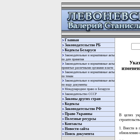
Главная
Законодательство РБ
Кодексы Беларуси
Законодательные и нормативные акты
по дате принятия
Указ
Законодательные и нормативные акты
изменен
принятые различными органами власти
Законодательные и нормативные акты
по темам
Законодательные и нормативные акты
по виду документы
Международное право в Беларуси
Законодательство СССР
Законы других стран
Кодексы
Законодательство РФ
Право Украины
В целях укр
Полезные ресурсы
строительст
Контакты
1. Внести в
Новости сайта
обновлению о
Поиск документа