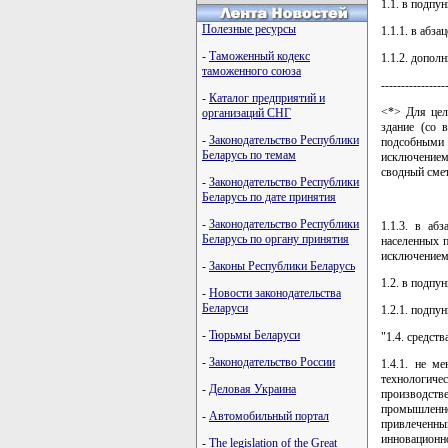
1.1. в подпун
Полезные ресурсы
1.1.1. в абз
-
Таможенный кодекс
1.1.2. допо
таможенного союза
----------------
-
Каталог предприятий и
<*> Для цел
организаций СНГ
здание (со
-
Законодательство Республики
подсобными 
Беларусь по темам
исключением
сводный смет
-
Законодательство Республики
Беларусь по дате принятия
-
Законодательство Республики
1.1.3. в аб
Беларусь по органу принятия
населенных п
исключением 
-
Законы Республики Беларусь
1.2. в подпун
-
Новости законодательства
Беларуси
1.2.1. подпу
-
Тюрьмы Беларуси
"1.4. средст
-
Законодательство России
1.4.1. не м
технологич
-
Деловая Украина
производств
промышленн
-
Автомобильный портал
привлеченн
инновацион
-
The legislation of the Great