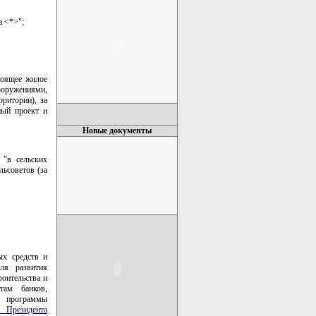
а <*>";
тоящее жилое
оружениями,
ритории), за
ный проект и
Новые документы
 "в сельских
льсоветов (за
ых средств и
ля развития
оительства и
там банков,
й программы
 Президента