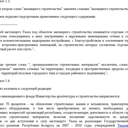
кте 1.3:
аце втором слова "жилищного строительства" заменить словами "жилищного строительств
лнить подпункт подстрочным примечанием следующего содержания:
----------------
ей настоящего Указа под объектом жилищного строительства понимается отдельно с
 всеми относящимися к нему внутренними и наружными инженерными сетями и со
и вспомогательными надворными постройками, с благоустройством и озеленением тер
 встроенно-пристроенных помещений, на строительство которых составлены отдель
ный расчет или смета.";
заце третьем слова ", промышленности строительных материалов" исключить, слова
унктах" заменить словами "на территориях, входящих в пространственные пределы се
территорий поселков городского типа и городов районного подчинения),";
кте 1.4:
нкт изложить в следующей редакции:
ва инновационного фонда Министерства архитектуры и строительства направляются:
енее 70 процентов - на обновление строительных машин и механизмов, транспортн
еского оборудования, в том числе приобретаемых по лизингу, необходимых д
енных мощностей организаций республики, осуществляющих деятельность в области стр
ости строительных материалов, включая погашение задолженности по креди
ым со дня вступления в силу настоящего Указа на реализацию Государственно
ного развития Республики Беларусь на 2007 - 2010 годы, утвержденной
Указом