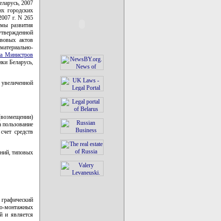
еларусь, 2007
их городских
2007 г. N 265
ммы развития
утвержденной
авовых актов
материально-
та Министров
ики Беларусь,
, увеличенной
 (возмещении)
а пользование
счет средств
ений, типовых
 графический
но-монтажных
й и является