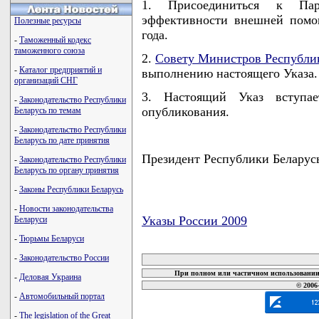
1. Присоединиться к Па
эффективности внешней помо
Полезные ресурсы
года.
-
Таможенный кодекс
таможенного союза
2.
Совету Министров Республи
-
Каталог предприятий и
выполнению настоящего Указа.
организаций СНГ
3. Настоящий Указ вступа
-
Законодательство Республики
опубликования.
Беларусь по темам
-
Законодательство Республики
Беларусь по дате принятия
Президент Республики Беларус
-
Законодательство Республики
Беларусь по органу принятия
-
Законы Республики Беларусь
-
Новости законодательства
Указы России 2009
Беларуси
-
Тюрьмы Беларуси
карта новых документов
-
Законодательство России
При полном или частичном использовании 
-
Деловая Украина
© 2006
-
Автомобильный портал
-
The legislation of the Great