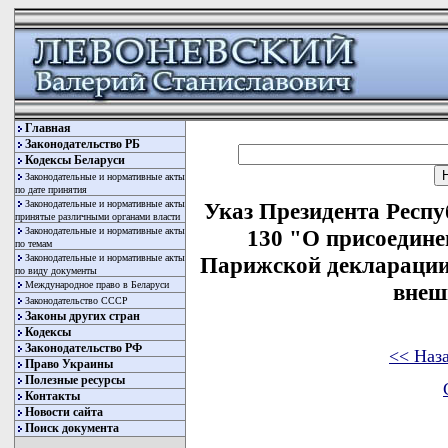
Главная
Законодательство РБ
Кодексы Беларуси
Законодательные и нормативные акты
по дате принятия
Законодательные и нормативные акты
Указ Президента Респу
принятые различными органами власти
Законодательные и нормативные акты
130 "О присоедине
по темам
Законодательные и нормативные акты
Парижской декларации
по виду документы
Международное право в Беларуси
внеш
Законодательство СССР
Законы других стран
Кодексы
Законодательство РФ
<< Наз
Право Украины
Полезные ресурсы
Контакты
Новости сайта
Поиск документа