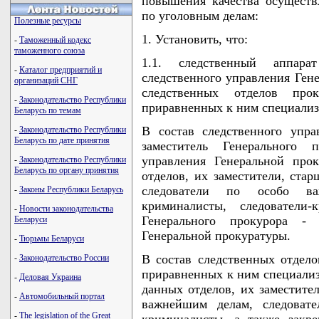
повышения качества осуществ
по уголовным делам:
Полезные ресурсы
1. Установить, что:
-
Таможенный кодекс
таможенного союза
1.1. следственный аппар
-
Каталог предприятий и
следственного управления Ген
организаций СНГ
следственных отделов про
-
Законодательство Республики
приравненных к ним специализ
Беларусь по темам
В состав следственного упра
-
Законодательство Республики
Беларусь по дате принятия
заместитель Генерального 
управления Генеральной прок
-
Законодательство Республики
Беларусь по органу принятия
отделов, их заместители, ста
следователи по особо ва
-
Законы Республики Беларусь
криминалисты, следователи-
-
Новости законодательства
Генерального прокурора - 
Беларуси
Генеральной прокуратуры.
-
Тюрьмы Беларуси
В состав следственных отдело
-
Законодательство России
приравненных к ним специализ
-
Деловая Украина
данных отделов, их заместите
-
Автомобильный портал
важнейшим делам, следовате
-
The legislation of the Great
криминалисты, а также закр