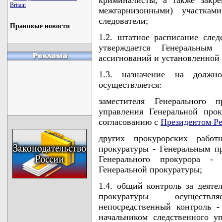
Britain
межгарнизонными) участкам
следователи;
Правовые новости
1.2. штатное расписание след
утверждается Генеральны
ассигнований и установленной
1.3. назначение на должн
осуществляется:
заместителя Генерального п
управления Генеральной про
согласованию с
Президентом Ре
других прокурорских работн
прокуратуры - Генеральным п
Генерального прокурора - 
Генеральной прокуратуры;
1.4. общий контроль за деяте
прокуратуры осуществл
непосредственный контроль -
начальником следственного у