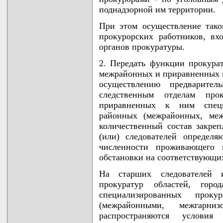
поднадзорной им территории.
При этом осуществление тако
прокурорских работников, вх
органов прокуратуры.
2. Передать функции прокурат
межрайонных и приравненных 
осуществлению предварител
следственным отделам про
приравненных к ним специ
районных (межрайонных, меж
количественный состав закре
(или) следователей определ
численности проживающего 
обстановки на соответствующи
На старших следователей и
прокуратур областей, го
специализированных прок
(межрайонными, межгарни
распространяются услови