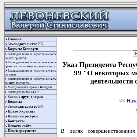
Главная
Законодательство РБ
Кодексы Беларуси
Законодательные и нормативные акты
по дате принятия
Законодательные и нормативные акты
Указ Президента Респу
принятые различными органами власти
Законодательные и нормативные акты
99 "О некоторых м
по темам
Законодательные и нормативные акты
деятельности
по виду документы
Международное право в Беларуси
Законодательство СССР
Законы других стран
<< Наз
Кодексы
Законодательство РФ
Право Украины
Полезные ресурсы
Контакты
Новости сайта
В целях совершенствования
Поиск документа