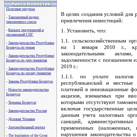
Полезные ресурсы
В целях создания условий для 
-
Таможенный кодекс
привлечения инвестиций:
таможенного союза
1. Установить, что:
-
Каталог предприятий и
организаций СНГ
1.1. сельскохозяйственным о
-
Законодательство Республики
на 1 января 2010 г., кр
Беларусь по темам
законодательными актами
-
Законодательство Республики
задолженности с погашением е
Беларусь по дате принятия
2019 г.:
-
Законодательство Республики
Беларусь по органу принятия
1.1.1. по уплате налого
-
Законы Республики Беларусь
республиканский и местные 
платежей в инновационные фо
-
Новости законодательства
Беларуси
акцизов, взимаемых при вво
которыми отсутствуют таможен
-
Тюрьмы Беларуси
включая государственные це
-
Законодательство России
данным учета налоговых орг
-
Деловая Украина
санкций, административны
примененных (наложенных, 
-
Автомобильный портал
нарушения законодательства о
-
The legislation of the Great