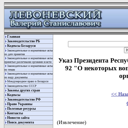
Главная
Законодательство РБ
Кодексы Беларуси
Законодательные и нормативные акты
по дате принятия
Законодательные и нормативные акты
Указ Президента Респу
принятые различными органами власти
Законодательные и нормативные акты
92 "О некоторых во
по темам
Законодательные и нормативные акты
ор
по виду документы
Международное право в Беларуси
Законодательство СССР
Законы других стран
<< Наз
Кодексы
Законодательство РФ
Право Украины
Полезные ресурсы
Контакты
Новости сайта
(Извлечение)
Поиск документа