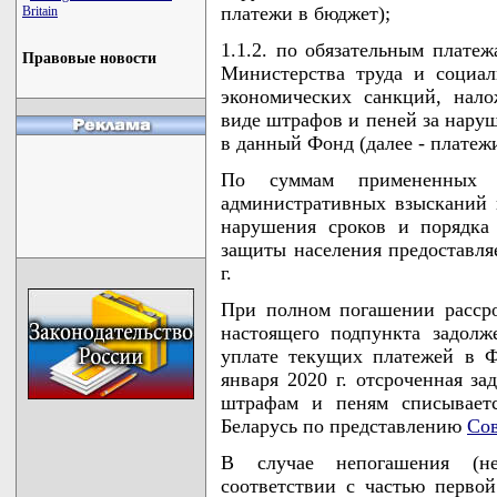
платежи в бюджет);
Britain
1.1.2. по обязательным плате
Правовые новости
Министерства труда и социа
экономических санкций, нал
виде штрафов и пеней за наруш
в данный Фонд (далее - платеж
По суммам примененных э
административных взысканий 
нарушения сроков и порядка
защиты населения предоставляе
г.
При полном погашении рассро
настоящего подпункта задолж
уплате текущих платежей в 
января 2020 г. отсроченная з
штрафам и пеням списывает
Беларусь по представлению
Сов
В случае непогашения (не
соответствии с частью перво