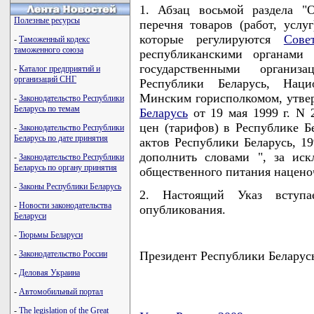
1. Абзац восьмой раздела "
Полезные ресурсы
перечня товаров (работ, услу
которые регулируются
Сове
-
Таможенный кодекс
таможенного союза
республиканскими органами 
государственными организ
-
Каталог предприятий и
организаций СНГ
Республики Беларусь, Нац
Минским горисполкомом, утв
-
Законодательство Республики
Беларусь по темам
Беларусь
от 19 мая 1999 г. N 
цен (тарифов) в Республике Б
-
Законодательство Республики
Беларусь по дате принятия
актов Республики Беларусь, 1999
дополнить словами ", за ис
-
Законодательство Республики
Беларусь по органу принятия
общественного питания наценоч
-
Законы Республики Беларусь
2. Настоящий Указ вступ
-
Новости законодательства
опубликования.
Беларуси
-
Тюрьмы Беларуси
-
Законодательство России
Президент Республики Беларус
-
Деловая Украина
-
Автомобильный портал
-
The legislation of the Great