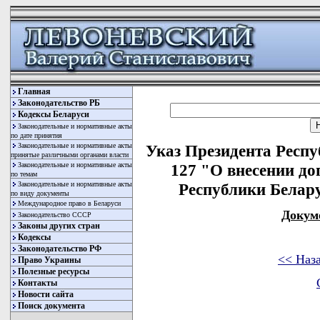
Главная
Законодательство РБ
Кодексы Беларуси
Законодательные и нормативные акты
по дате принятия
Законодательные и нормативные акты
Указ Президента Респу
принятые различными органами власти
Законодательные и нормативные акты
127 "О внесении до
по темам
Законодательные и нормативные акты
Республики Беларус
по виду документы
Международное право в Беларуси
Докум
Законодательство СССР
Законы других стран
Кодексы
Законодательство РФ
<< Наз
Право Украины
Полезные ресурсы
Контакты
Новости сайта
Поиск документа