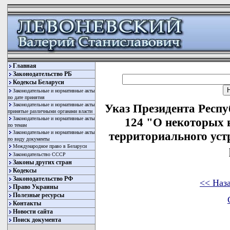
Главная
Законодательство РБ
Кодексы Беларуси
Законодательные и нормативные акты
по дате принятия
Законодательные и нормативные акты
Указ Президента Респу
принятые различными органами власти
Законодательные и нормативные акты
124 "О некоторых 
по темам
Законодательные и нормативные акты
территориального уст
по виду документы
Международное право в Беларуси
Законодательство СССР
Законы других стран
Кодексы
Законодательство РФ
<< Наз
Право Украины
Полезные ресурсы
Контакты
Новости сайта
Поиск документа