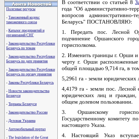
В соответствии со статьей 8
З
года "Об административно-тер
Полезные ресурсы
вопросов административно-т
-
Таможенный кодекс
Беларусь" ПОСТАНОВЛЯЮ:
таможенного союза
-
Каталог предприятий и
1. Передать пос. Лесной О
организаций СНГ
подчинение Оршанского горо
-
Законодательство Республики
горисполкома.
Беларусь по темам
2. Изменить границы г. Орши и
-
Законодательство Республики
черту г. Орши расположенные
Беларусь по дате принятия
общей площадью 9,714 га, в том
-
Законодательство Республики
Беларусь по органу принятия
5,2961 га - земли юридических
-
Законы Республики Беларусь
4,4179 га - земли пос. Лесной
-
Новости законодательства
юридических лиц и граждан, 
Беларуси
общем долевом пользовании.
-
Тюрьмы Беларуси
3. Оршанскому гориспол
-
Законодательство России
Государственному комитету п
-
Деловая Украина
настоящего Указа.
-
Автомобильный портал
4. Настоящий Указ вступа
-
The legislation of the Great