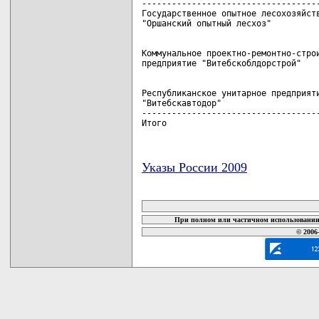
------------------------------------
Государственное опытное лесохозяйств
Коммунальное проектно-ремонтно-строи
Республиканское унитарное предприяти
"Витебскавтодор"                    
------------------------------------
Итого                              
Указы России 2009
карта новых документов
При полном или частичном использовании 
© 2006