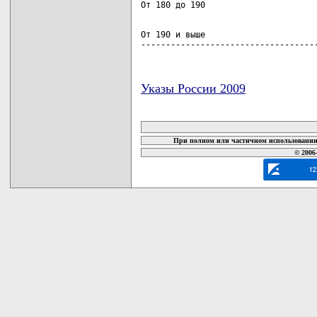
От 190 и выше                       
-----------------------------------
Указы России 2009
карта новых документов
При полном или частичном использовании 
© 2006