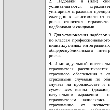
2. Надбавки и (или) ски
устанавливаются страхова
унитарным страховым предприя
ежегодно в зависимости от т
риска относится страховат
надбавками и скидками.
3. Для установления надбавок 
по классам профессионального
индивидуальных интегральных
общереспубликанского интег
риска.
4. Индивидуальный интеграль
страхователя рассчитывает
страхового обеспечения в с
страховыми случаями по обя
случаев на производстве и 
сумме всех выплат (доходов
натуральном выражении в по
страхователем начислялись
страхованию от несчас
профессиональных заболев