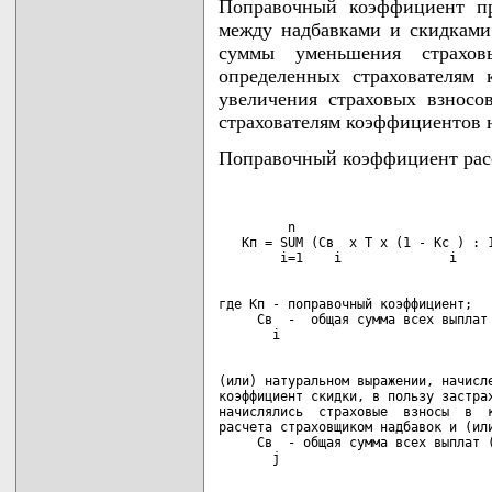
Поправочный коэффициент пр
между надбавками и скидками
суммы уменьшения страхов
определенных страхователям
увеличения страховых взносо
страхователям коэффициентов 
Поправочный коэффициент расс
         n                          
   Кп = SUM (Св  x Т x (1 - Кc ) : 1
где Кп - поправочный коэффициент;

     Св  -  общая сумма всех выплат 
(или) натуральном выражении, начисле
коэффициент скидки, в пользу застрах
начислялись  страховые  взносы  в  к
расчета страховщиком надбавок и (или
     Св  - общая сумма всех выплат (