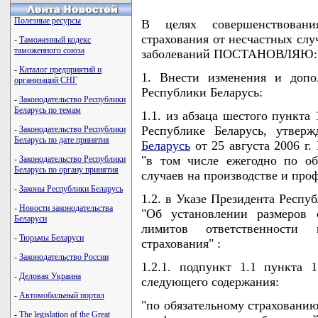
Полезные ресурсы
В целях совершенствовани
страхования от несчастных слу
-
Таможенный кодекс
таможенного союза
заболеваний ПОСТАНОВЛЯЮ:
-
Каталог предприятий и
1. Внести изменения и допо
организаций СНГ
Республики Беларусь:
-
Законодательство Республики
Беларусь по темам
1.1. из абзаца шестого пункта
Республике Беларусь, утвер
-
Законодательство Республики
Беларусь по дате принятия
Беларусь
от 25 августа 2006 г.
"в том числе ежегодно по об
-
Законодательство Республики
Беларусь по органу принятия
случаев на производстве и про
-
Законы Республики Беларусь
1.2. в Указе Президента Респуб
-
Новости законодательства
"Об установлении размеров 
Беларуси
лимитов ответственности
-
Тюрьмы Беларуси
страхования" :
-
Законодательство России
1.2.1. подпункт 1.1 пункта
-
Деловая Украина
следующего содержания:
-
Автомобильный портал
"по обязательному страхованию
-
The legislation of the Great