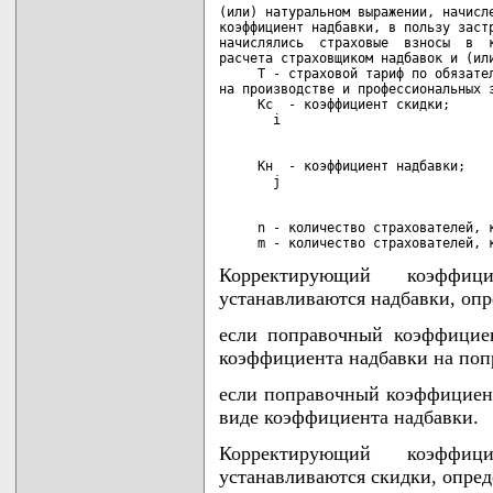
(или) натуральном выражении, начисле
коэффициент надбавки, в пользу застр
начислялись  страховые  взносы  в  к
расчета страховщиком надбавок и (или
     Т - страховой тариф по обязател
на производстве и профессиональных з
     Кc  - коэффициент скидки;

     Кн  - коэффициент надбавки;

     n - количество страхователей, к
     m - количество страхователей, 
Корректирующий коэффиц
устанавливаются надбавки, опр
если поправочный коэффицие
коэффициента надбавки на по
если поправочный коэффициент
виде коэффициента надбавки.
Корректирующий коэффиц
устанавливаются скидки, опред