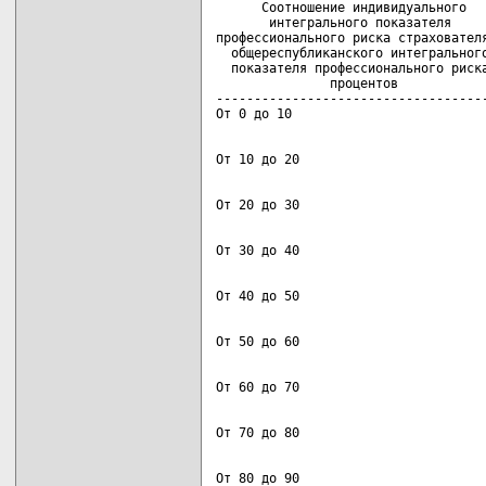
      Соотношение индивидуального   
       интегрального показателя     
профессионального риска страхователя
  общереспубликанского интегрального
  показателя профессионального риска
               процентов            
------------------------------------