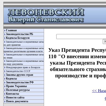
Главная
Законодательство РБ
Кодексы Беларуси
Законодательные и нормативные акты
по дате принятия
Законодательные и нормативные акты
Указ Президента Респу
принятые различными органами власти
Законодательные и нормативные акты
110 "О внесении измен
по темам
Законодательные и нормативные акты
указы Президента Рес
по виду документы
Международное право в Беларуси
обязательного страхов
Законодательство СССР
производстве и про
Законы других стран
Кодексы
Законодательство РФ
Право Украины
<< Наз
Полезные ресурсы
Контакты
Новости сайта
Поиск документа