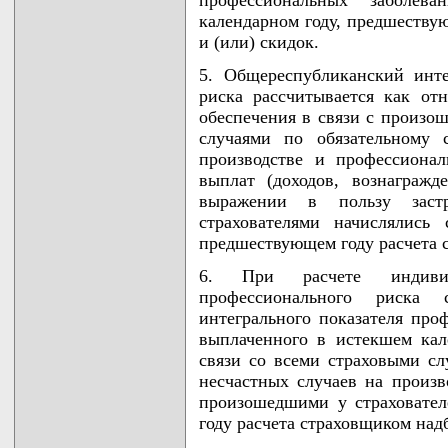
календарном году, предшеству
и (или) скидок.
5. Общереспубликанский инте
риска рассчитывается как от
обеспечения в связи с произо
случаями по обязательному 
производстве и профессиона
выплат (доходов, вознаграж
выражении в пользу заст
страхователями начислялись
предшествующем году расчета с
6. При расчете индивиду
профессионального риска с
интегрального показателя про
выплаченного в истекшем кал
связи со всеми страховыми сл
несчастных случаев на произв
произошедшими у страховател
году расчета страховщиком надб