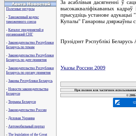
За асаблiвыя дасягненнi ў сац
высокаквалiфiкаваных кадраў i
Полезные ресурсы
прысудзiць установе адукацыi "
-
Таможенный кодекс
Купалы" Ганаровы дзяржаўны сц
таможенного союза
-
Каталог предприятий и
организаций СНГ
Прэзiдэнт Рэспублiкi Беларусь
-
Законодательство Республики
Беларусь по темам
-
Законодательство Республики
Беларусь по дате принятия
Указы России 2009
-
Законодательство Республики
Беларусь по органу принятия
карта новых документов
-
Законы Республики Беларусь
-
Новости законодательства
При полном или частичном использовании 
Беларуси
© 2006
-
Тюрьмы Беларуси
-
Законодательство России
-
Деловая Украина
-
Автомобильный портал
-
The legislation of the Great