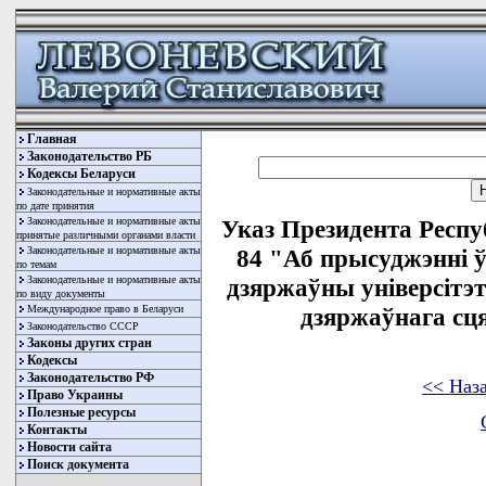
Главная
Законодательство РБ
Кодексы Беларуси
Законодательные и нормативные акты
по дате принятия
Законодательные и нормативные акты
Указ Президента Респу
принятые различными органами власти
Законодательные и нормативные акты
84 "Аб прысуджэннi ў
по темам
Законодательные и нормативные акты
дзяржаўны унiверсiтэ
по виду документы
Международное право в Беларуси
дзяржаўнага сця
Законодательство СССР
Законы других стран
Кодексы
Законодательство РФ
<< Наз
Право Украины
Полезные ресурсы
Контакты
Новости сайта
Поиск документа