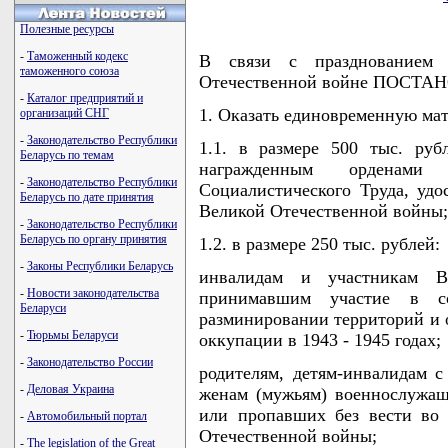
Полезные ресурсы
-
Таможенный кодекс
В связи с празднованием
таможенного союза
Отечественной войне ПОСТ
-
Каталог предприятий и
1. Оказать единовременную ма
организаций СНГ
-
Законодательство Республики
1.1. в размере 500 тыс. руб
Беларусь по темам
награжденным орденам
-
Законодательство Республики
Социалистического Труда, удо
Беларусь по дате принятия
Великой Отечественной войны;
-
Законодательство Республики
Беларусь по органу принятия
1.2. в размере 250 тыс. рублей:
-
Законы Республики Беларусь
инвалидам и участникам В
-
Новости законодательства
принимавшим участие в с
Беларуси
разминировании территорий и 
-
Тюрьмы Беларуси
оккупации в 1943 - 1945 годах;
-
Законодательство России
родителям, детям-инвалидам 
-
Деловая Украина
женам (мужьям) военнослужащ
или пропавших без вести во
-
Автомобильный портал
Отечественной войны;
-
The legislation of the Great