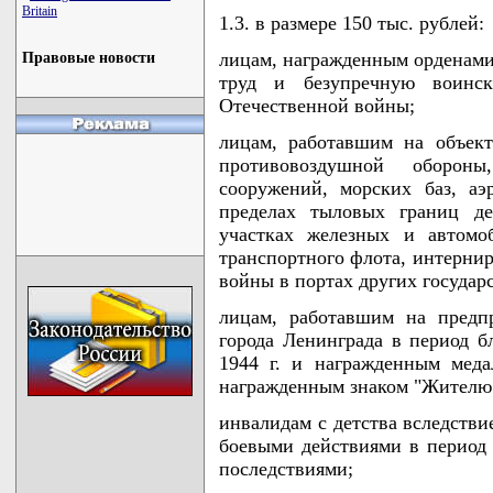
Britain
1.3. в размере 150 тыс. рублей:
лицам, награжденным орденам
Правовые новости
труд и безупречную воин
Отечественной войны;
лицам, работавшим на объек
противовоздушной обороны
сооружений, морских баз, а
пределах тыловых границ д
участках железных и автомо
транспортного флота, интерни
войны в портах других государс
лицам, работавшим на предп
города Ленинграда в период бл
1944 г. и награжденным меда
награжденным знаком "Жителю 
инвалидам с детства вследстви
боевыми действиями в период
последствиями;