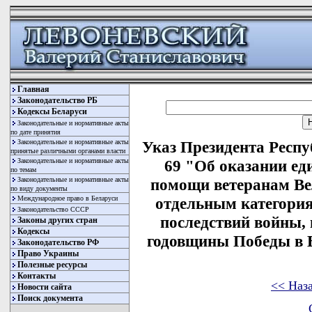
Главная
Законодательство РБ
Кодексы Беларуси
Законодательные и нормативные акты
по дате принятия
Законодательные и нормативные акты
Указ Президента Респу
принятые различными органами власти
Законодательные и нормативные акты
69 "Об оказании е
по темам
Законодательные и нормативные акты
помощи ветеранам Ве
по виду документы
Международное право в Беларуси
отдельным категори
Законодательство СССР
последствий войны, 
Законы других стран
Кодексы
годовщины Победы в 
Законодательство РФ
Право Украины
Полезные ресурсы
Контакты
<< Наз
Новости сайта
Поиск документа