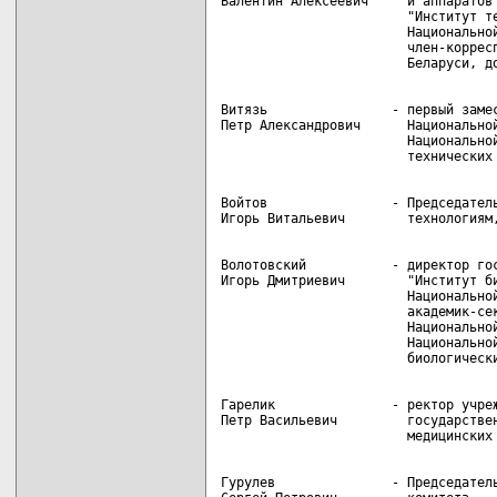
Валентин Алексеевич     и аппаратов 
                        "Институт те
                        Национальной
                        член-корресп
Витязь                - первый замес
Петр Александрович      Национальной
                        Национальной
Войтов                - Председатель
Волотовский           - директор гос
Игорь Дмитриевич        "Институт би
                        Национальной
                        академик-сек
                        Национальной
                        Национальной
Гарелик               - ректор учреж
Петр Васильевич         государствен
Гурулев               - Председатель