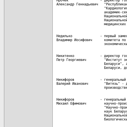
Мрочек                - директор гос
Александр Геннадьевич   "Республикан
                        "Кардиология
                        академик-сек
                        Национальной
                        Национальной
Недилько              - первый замес
Владимир Иосифович      комитета по 
Никитенко             - директор гос
Петр Георгиевич         "Институт эк
                        Беларуси", а
Никифоров             - генеральный 
Валерий Иванович        "Витязь" - д
Никифоров             - генеральный 
Михаил Ефимович         научно-произ
                        "Научно-прак
                        наук Беларус
                        Национальной