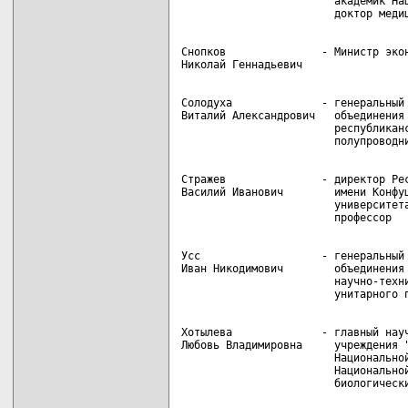
                        академик Нац
Снопков               - Министр экон
Солодуха              - генеральный 
Виталий Александрович   объединения 
                        республиканс
Стражев               - директор Рес
Василий Иванович        имени Конфуц
                        университета
Усс                   - генеральный 
Иван Никодимович        объединения 
                        научно-техни
Хотылева              - главный науч
Любовь Владимировна     учреждения "
                        Национальной
                        Национальной