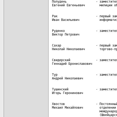
Полудень                - заместител
Рак                     - первый зам
Руденко                 - заместител
Сахар                   - первый зам
Свидерский              - заместител
Тур                     - заместител
Тушинский               - заместител
Хвостов                 - Постоянный
Михаил Михайлович         отделении 
                          международ