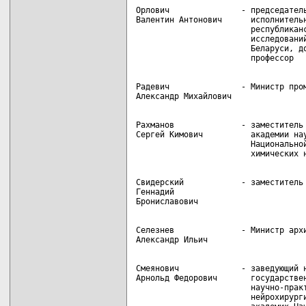
Орлович               - председатель
Валентин Антонович      исполнительн
                        республиканс
                        исследований
                        Беларуси, до
Радевич               - Министр пром
Рахманов              - заместитель 
Сергей Кимович          академии нау
                        Национальной
Свидерский            - заместитель 
Геннадий

Селезнев              - Министр архи
Смеянович             - заведующий н
Арнольд Федорович       государствен
                        научно-практ
                        нейрохирурги