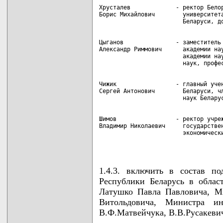
Хрусталев             - ректор Белор
Борис Михайлович        университета
Цыганов               - заместитель 
Александр Риммович      академии нау
                        академии нау
Чижик                 - главный учен
Сергей Антонович        Беларуси, чл
Шимов                 - ректор учреж
Владимир Николаевич     государствен
                        экономически
                                   
1.4.3. включить в состав п
Республики Беларусь в облас
Латушко Павла Павловича, Ми
Витольдовича, Министра и
В.Ф.Матвейчука, В.В.Русакеви