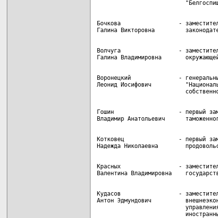
Бочкова                 - заместител
Волчуга                 - заместител
Воронецкий              - генеральны
Леонид Иосифович          "Националь
Гошин                   - первый зам
Котковец                - первый зам
Красных                 - заместител
Кудасов                 - заместител
Антон Эдмундович          внешнеэкон
                          управления