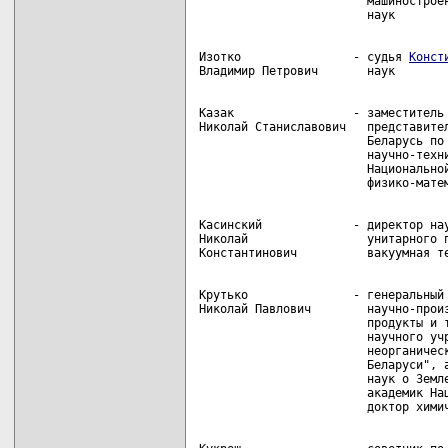
                        машиностроен
Изотко                - судья 
Конст
Казак                 - заместитель 
Николай Станиславович   представител
                        Беларусь по 
                        научно-техни
                        Национальной
Касинский             - директор нау
Николай                 унитарного п
Крутько               - генеральный 
Николай Павлович        научно-произ
                        продукты и т
                        научного учр
                        неорганическ
                        Беларуси", а
                        наук о Земле
                        академик Нац