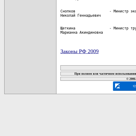
Снопков                - Министр эко
Щеткина                - Министр тру
Марианна Акиндиновна
Законы РФ 2009
карта новых документов
При полном или частичном использовании 
© 2006