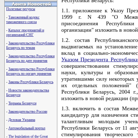
Республики Беларусь:
Полезные ресурсы
1.1. приложение к Указу Пре
1999 г. N 439 "О Межвед
-
Таможенный кодекс
таможенного союза
присоединения Республик
организации" изложить в новой
-
Каталог предприятий и
организаций СНГ
1.2. состав Республиканско
-
Законодательство Республики
выдвигаемых на установлени
Беларусь по темам
вклад в социально-экономиче
-
Законодательство Республики
Указом Президента Республики
Беларусь по дате принятия
совершенствовании стимулир
-
Законодательство Республики
науки, культуры и образова
Беларусь по органу принятия
утратившими силу некоторых у
-
Законы Республики Беларусь
их отдельных положений" (
-
Новости законодательства
Республики Беларусь, 2004 г.,
Беларуси
изложить в новой редакции (при
-
Тюрьмы Беларуси
1.3. включить в состав Межв
-
Законодательство России
кандидатур для назначения ст
-
Деловая Украина
талантливым молодым учен
Республики Беларусь от 11 авг
-
Автомобильный портал
стимулирования творческого
-
The legislation of the Great