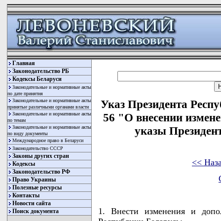
Главная
Законодательство РБ
Кодексы Беларуси
Законодательные и нормативные акты
по дате принятия
Законодательные и нормативные акты
Указ Президента Респу
принятые различными органами власти
Законодательные и нормативные акты
56 "О внесении измен
по темам
Законодательные и нормативные акты
указы Президен
по виду документы
Международное право в Беларуси
Законодательство СССР
Законы других стран
<< Наз
Кодексы
Законодательство РФ
Право Украины
Полезные ресурсы
Контакты
Новости сайта
1. Внести изменения и допо
Поиск документа