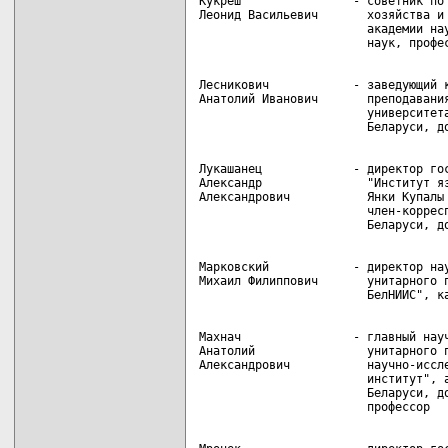
Кукреш                - советник по 
Леонид Васильевич       хозяйства и 
                        академии нау
Лесникович            - заведующий к
Анатолий Иванович       преподавания
                        университета
Лукашанец             - директор гос
Александр               "Институт яз
Александрович           Янки Купалы 
                        член-корресп
Марковский            - директор нау
Михаил Филиппович       унитарного п
Махнач                - главный науч
Анатолий                унитарного п
Александрович           научно-иссле
                        институт", а
                        Беларуси, до