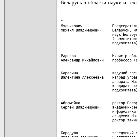
Беларусь в области науки и те
"

Мясникович            - Председатель
Михаил Владимирович     Беларуси, чл
                        наук Беларус
                        (заместитель
Радьков               - Министр обра
Карелина              - ведущий спец
Валентина Алексеевна    наград управ
                        аппарата Нац
                        кандидат эко
Абламейко             - ректор Белор
Сергей Владимирович     академик-сек
                        информатики 
                        академик Нац
Бородуля              - заведующий о