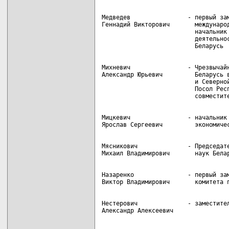
Медведев                - первый зам
Геннадий Викторович       международ
                          начальник 
                          деятельнос
Михневич                - Чрезвычайн
Александр Юрьевич         Беларусь в
                          и Северной
                          Посол Респ
Мицкевич                - начальник 
Мясникович              - Председате
Назаренко               - первый зам
Нестерович              - заместител