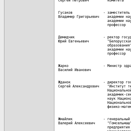
Гусаков               - заместитель 
Владимир Григорьевич    академии нау
                        академии нау
Демидчик              - ректор госуд
Юрий Евгеньевич         "Белорусская
                        образования"
                        академии нау
Жарко                 - Министр здра
Жданок                - директор гос
Сергей Александрович    "Институт те
                        Национальной
                        академик-сек
                        наук Национа
                        Национальной
Жмайлик               - генеральный 
Валерий Алексеевич      "Гомсельмаш"
                        предприятия 