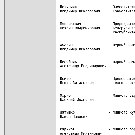
Потупчик               - Заместитель
Мясникович             - Председател
Михаил Владимирович      Беларуси (з
Амарин                 - первый заме
Билейчик               - первый заме
Войтов                 - Председател
Жарко                  - Министр здр
Латушко                - Министр кул
Радьков                - Министр обр