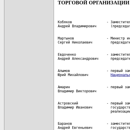
ТОРГОВОЙ ОРГАНИЗАЦИИ
Кобяков                 - Заместител
Мартынов                - Министр ин
Евдоченко               - заместител
Алымов                  - первый зам
Юрий Михайлович           
Националь
Амарин                  - первый зам
Астровский              - первый зам
Владимир Иванович         государств
Баранов                 - заместител
Андрей Евгеньевич         государств