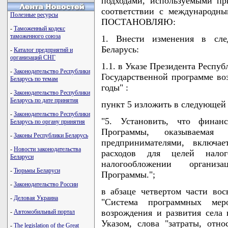
подходами, используемыми пр
соответствии с международны
Полезные ресурсы
ПОСТАНОВЛЯЮ:
-
Таможенный кодекс
таможенного союза
1. Внести изменения в сле
Беларусь:
-
Каталог предприятий и
организаций СНГ
1.1. в Указе Президента Респуб
-
Законодательство Республики
Государственной программе воз
Беларусь по темам
годы" :
-
Законодательство Республики
Беларусь по дате принятия
пункт 5 изложить в следующей
-
Законодательство Республики
"5. Установить, что фина
Беларусь по органу принятия
Программы, оказываемая 
-
Законы Республики Беларусь
предпринимателями, включа
-
Новости законодательства
расходов для целей нало
Беларуси
налогообложении организ
-
Тюрьмы Беларуси
Программы.";
-
Законодательство России
в абзаце четвертом части вос
-
Деловая Украина
"Система программных меро
возрождения и развития села 
-
Автомобильный портал
Указом, слова "затраты, отн
-
The legislation of the Great