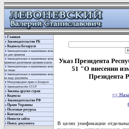
Главная
Законодательство РБ
Кодексы Беларуси
Законодательные и нормативные акты
по дате принятия
Законодательные и нормативные акты
Указ Президента Респу
принятые различными органами власти
Законодательные и нормативные акты
51 "О внесении из
по темам
Законодательные и нормативные акты
Президента 
по виду документы
Международное право в Беларуси
Законодательство СССР
Законы других стран
<< Наз
Кодексы
Законодательство РФ
Право Украины
Полезные ресурсы
Контакты
Новости сайта
В целях унификации отдельных
Поиск документа