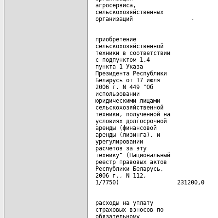
  агросервиса,

  сельскохозяйственных

  приобретение

  сельскохозяйственной

  техники в соответствии

  с подпунктом 1.4

  пункта 1 Указа

  Президента Республики

  Беларусь от 17 июля

  2006 г. N 449 "Об

  использовании

  юридическими лицами

  сельскохозяйственной

  техники, полученной на

  условиях долгосрочной

  аренды (финансовой

  аренды (лизинга), и

  урегулировании

  расчетов за эту

  технику" (Национальный

  реестр правовых актов

  Республики Беларусь,

  2006 г., N 112,

  расходы на уплату

  страховых взносов по

  обязательному
