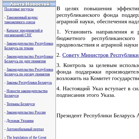
В целях повышения эффективн
Полезные ресурсы
республиканского фонда поддер
-
Таможенный кодекс
аграрной науки, обеспечения над
таможенного союза
-
Каталог предприятий и
1. Установить направления и р
организаций СНГ
бюджетного республиканского
-
Законодательство Республики
продовольствия и аграрной науки
Беларусь по темам
2.
Совету Министров Республики
-
Законодательство Республики
Беларусь по дате принятия
3. Контроль за целевым использ
-
Законодательство Республики
фонда поддержки производител
Беларусь по органу принятия
возложить на Комитет государств
-
Законы Республики Беларусь
4. Настоящий Указ вступает в си
-
Новости законодательства
подписания этого Указа.
Беларуси
-
Тюрьмы Беларуси
-
Законодательство России
Президент Республики Беларусь 
-
Деловая Украина
-
Автомобильный портал
-
The legislation of the Great