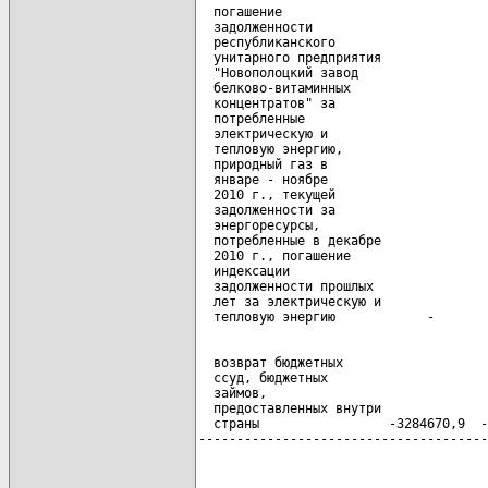
  погашение

  задолженности

  республиканского

  унитарного предприятия

  "Новополоцкий завод

  белково-витаминных

  концентратов" за

  потребленные

  электрическую и

  тепловую энергию,

  природный газ в

  январе - ноябре

  2010 г., текущей

  задолженности за

  энергоресурсы,

  потребленные в декабре

  2010 г., погашение

  индексации

  задолженности прошлых

  лет за электрическую и

  возврат бюджетных

  ссуд, бюджетных

  займов,

  предоставленных внутри

  страны                 -3284670,9  -
--------------------------------------