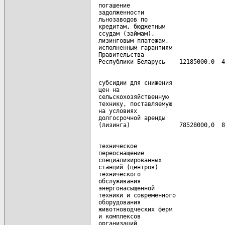
  погашение

  задолженности

  льнозаводов по

  кредитам, бюджетным

  ссудам (займам),

  лизинговым платежам,

  исполненным гарантиям

  Правительства

  субсидии для снижения

  цен на

  сельскохозяйственную

  технику, поставляемую

  на условиях

  долгосрочной аренды

  техническое

  переоснащение

  специализированных

  станций (центров)

  технического

  обслуживания

  энергонасыщенной

  техники и современного

  оборудования

  животноводческих ферм

  и комплексов

  организаций
