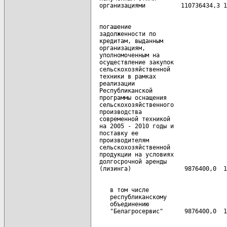
  погашение

  задолженности по

  кредитам, выданным

  организациям,

  уполномоченным на

  осуществление закупок

  сельскохозяйственной

  техники в рамках

  реализации

  Республиканской

  программы оснащения

  сельскохозяйственного

  производства

  современной техникой

  на 2005 - 2010 годы и

  поставку ее

  производителям

  сельскохозяйственной

  продукции на условиях

  долгосрочной аренды

     в том числе

     республиканскому

     объединению
