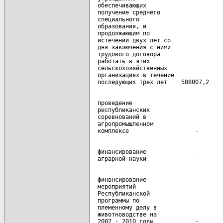
  обеспечивающих

  получение среднего

  специального

  образования, и

  продолжающим по

  истечении двух лет со

  дня заключения с ними

  трудового договора

  работать в этих

  сельскохозяйственных

  организациях в течение

  проведение

  республиканских

  соревнований в

  агропромышленном

  финансирование

  финансирование

  мероприятий

  Республиканской

  программы по

  племенному делу в

  животноводстве на
