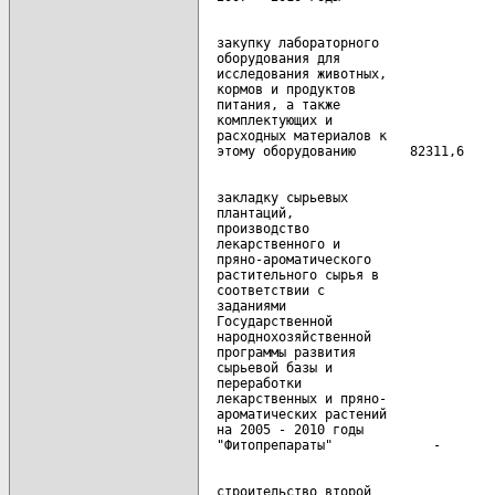
  закупку лабораторного

  оборудования для

  исследования животных,

  кормов и продуктов

  питания, а также

  комплектующих и

  расходных материалов к

  закладку сырьевых

  плантаций,

  производство

  лекарственного и

  пряно-ароматического

  растительного сырья в

  соответствии с

  заданиями

  Государственной

  народнохозяйственной

  программы развития

  сырьевой базы и

  переработки

  лекарственных и пряно-

  ароматических растений

  на 2005 - 2010 годы

  строительство второй
