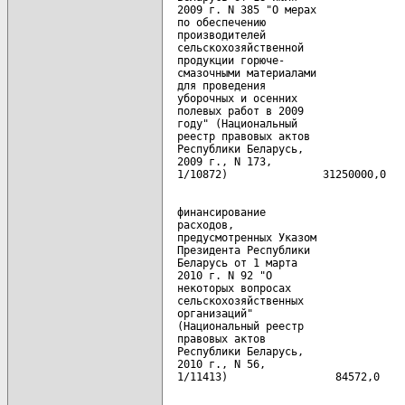
  2009 г. N 385 "О мерах

  по обеспечению

  производителей

  сельскохозяйственной

  продукции горюче-

  смазочными материалами

  для проведения

  уборочных и осенних

  полевых работ в 2009

  году" (Национальный

  реестр правовых актов

  Республики Беларусь,

  2009 г., N 173,

  финансирование

  расходов,

  предусмотренных Указом

  Президента Республики

  Беларусь от 1 марта

  2010 г. N 92 "О

  некоторых вопросах

  сельскохозяйственных

  организаций"

  (Национальный реестр

  правовых актов

  Республики Беларусь,

  2010 г., N 56,
