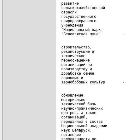
  развитие

  сельскохозяйственной

  отрасли

  государственного

  природоохранного

  учреждения

  "Национальный парк

  строительство,

  реконструкцию и

  техническое

  переоснащение

  организаций по

  производству и

  доработке семян

  зерновых и

  обновление

  материально-

  технической базы

  научно-практических

  центров, а также

  организаций,

  переданных в состав

  Национальной академии

  наук Беларуси,

  погашение

  задолженности по
