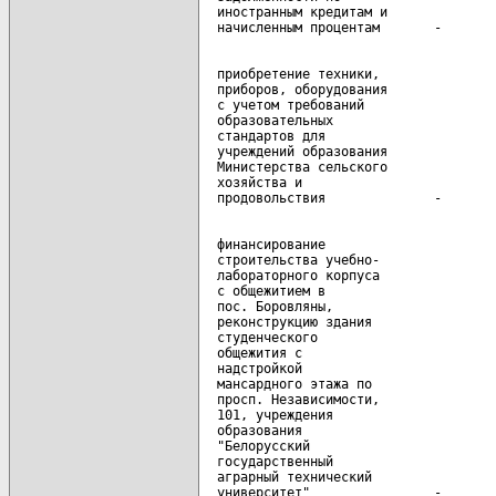
  иностранным кредитам и

  приобретение техники,

  приборов, оборудования

  с учетом требований

  образовательных

  стандартов для

  учреждений образования

  Министерства сельского

  хозяйства и

  финансирование

  строительства учебно-

  лабораторного корпуса

  с общежитием в

  пос. Боровляны,

  реконструкцию здания

  студенческого

  общежития с

  надстройкой

  мансардного этажа по

  просп. Независимости,

  101, учреждения

  образования

  "Белорусский

  государственный

  аграрный технический
