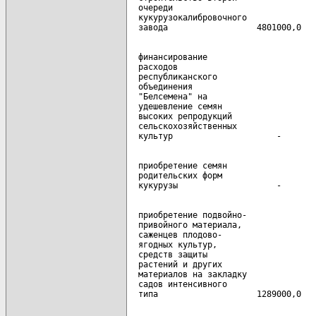
  очереди

  кукурузокалибровочного

  финансирование

  расходов

  республиканского

  объединения

  "Белсемена" на

  удешевление семян

  высоких репродукций

  сельскохозяйственных

  приобретение семян

  родительских форм

  приобретение подвойно-

  привойного материала,

  саженцев плодово-

  ягодных культур,

  средств защиты

  растений и других

  материалов на закладку

  садов интенсивного
