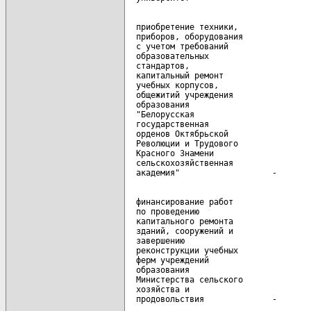
  приобретение техники,

  приборов, оборудования

  с учетом требований

  образовательных

  стандартов,

  капитальный ремонт

  учебных корпусов,

  общежитий учреждения

  образования

  "Белорусская

  государственная

  орденов Октябрьской

  Революции и Трудового

  Красного Знамени

  сельскохозяйственная

  финансирование работ

  по проведению

  капитального ремонта

  зданий, сооружений и

  завершению

  реконструкции учебных

  ферм учреждений

  образования

  Министерства сельского

  хозяйства и
