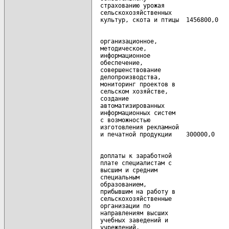
  страхованию урожая

  сельскохозяйственных

  организационное,

  методическое,

  информационное

  обеспечение,

  совершенствование

  делопроизводства,

  мониторинг проектов в

  сельском хозяйстве,

  создание

  автоматизированных

  информационных систем

  с возможностью

  изготовления рекламной

  доплаты к заработной

  плате специалистам с

  высшим и средним

  специальным

  образованием,

  прибывшим на работу в

  сельскохозяйственные

  организации по

  направлениям высших

  учебных заведений и

  учреждений,
