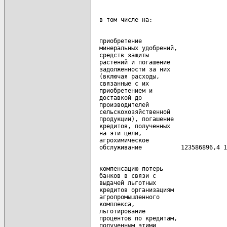
  приобретение

  минеральных удобрений,

  средств защиты

  растений и погашение

  задолженности за них

  (включая расходы,

  связанные с их

  приобретением и

  доставкой до

  производителей

  сельскохозяйственной

  продукции), погашение

  кредитов, полученных

  на эти цели,

  агрохимическое

  компенсацию потерь

  банков в связи с

  выдачей льготных

  кредитов организациям

  агропромышленного

  комплекса,

  льготирование

  процентов по кредитам,

  полученным этими
