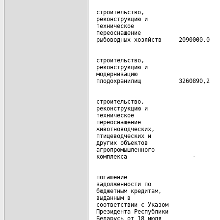
  строительство,

  реконструкцию и

  техническое

  переоснащение

  строительство,

  реконструкцию и

  модернизацию

  строительство,

  реконструкцию и

  техническое

  переоснащение

  животноводческих,

  птицеводческих и

  других объектов

  агропромышленного

  погашение

  задолженности по

  бюджетным кредитам,

  выданным в

  соответствии с Указом

  Президента Республики

  Беларусь от 18 июля
