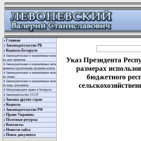
Главная
Законодательство РБ
Кодексы Беларуси
Законодательные и нормативные акты
Указ Президента Респу
по дате принятия
Законодательные и нормативные акты
размерах использов
принятые различными органами власти
Законодательные и нормативные акты
бюджетного рес
по темам
Законодательные и нормативные акты
сельскохозяйствен
по виду документы
Международное право в Беларуси
Законодательство СССР
Законы других стран
Кодексы
Законодательство РФ
Право Украины
Полезные ресурсы
Контакты
Новости сайта
Поиск документа