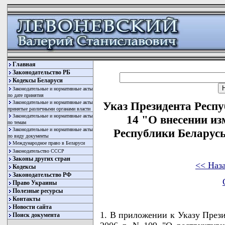
Главная
Законодательство РБ
Кодексы Беларуси
Законодательные и нормативные акты
по дате принятия
Законодательные и нормативные акты
Указ Президента Респу
принятые различными органами власти
Законодательные и нормативные акты
14 "О внесении из
по темам
Законодательные и нормативные акты
Республики Беларусь 
по виду документы
Международное право в Беларуси
Законодательство СССР
Законы других стран
<< Наз
Кодексы
Законодательство РФ
Право Украины
Полезные ресурсы
Контакты
Новости сайта
1. В приложении к Указу Прези
Поиск документа