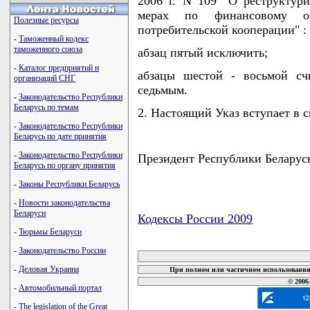
2006 г. N 109 "О реструктур
мерах по финансовому оз
Полезные ресурсы
потребительской кооперации" :
-
Таможенный кодекс
таможенного союза
абзац пятый исключить;
-
Каталог предприятий и
абзацы шестой - восьмой сч
организаций СНГ
седьмым.
-
Законодательство Республики
Беларусь по темам
2. Настоящий Указ вступает в с
-
Законодательство Республики
Беларусь по дате принятия
-
Законодательство Республики
Президент Республики Беларус
Беларусь по органу принятия
-
Законы Республики Беларусь
-
Новости законодательства
Беларуси
Кодексы России 2009
-
Тюрьмы Беларуси
карта новых документов
-
Законодательство России
-
Деловая Украина
При полном или частичном использовании 
© 2006
-
Автомобильный портал
-
The legislation of the Great