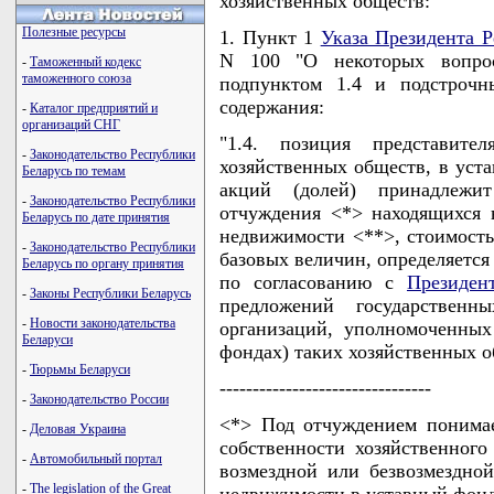
хозяйственных обществ:
Полезные ресурсы
1. Пункт 1
Указа Президента Р
N 100 "О некоторых вопроса
-
Таможенный кодекс
таможенного союза
подпунктом 1.4 и подстроч
содержания:
-
Каталог предприятий и
организаций СНГ
"1.4. позиция представите
-
Законодательство Республики
хозяйственных обществ, в уст
Беларусь по темам
акций (долей) принадлежи
-
Законодательство Республики
отчуждения <*> находящихся 
Беларусь по дате принятия
недвижимости <**>, стоимость
-
Законодательство Республики
базовых величин, определяетс
Беларусь по органу принятия
по согласованию с
Президен
-
Законы Республики Беларусь
предложений государствен
-
Новости законодательства
организаций, уполномоченных
Беларуси
фондах) таких хозяйственных о
-
Тюрьмы Беларуси
--------------------------------
-
Законодательство России
<*> Под отчуждением понимае
-
Деловая Украина
собственности хозяйственног
-
Автомобильный портал
возмездной или безвозмездной
-
The legislation of the Great
недвижимости в уставный фонд