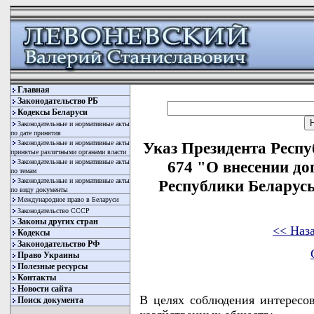
Главная
Законодательство РБ
Кодексы Беларуси
Законодательные и нормативные акты
по дате принятия
Законодательные и нормативные акты
Указ Президента Респу
принятые различными органами власти
Законодательные и нормативные акты
674 "О внесении до
по темам
Законодательные и нормативные акты
Республики Беларусь 
по виду документы
Международное право в Беларуси
Законодательство СССР
Законы других стран
<< Наз
Кодексы
Законодательство РФ
Право Украины
Полезные ресурсы
Контакты
Новости сайта
В целях соблюдения интересо
Поиск документа