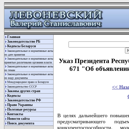
Главная
Законодательство РБ
Кодексы Беларуси
Законодательные и нормативные акты
по дате принятия
Законодательные и нормативные акты
Указ Президента Респу
принятые различными органами власти
Законодательные и нормативные акты
671 "Об объявлении
по темам
Законодательные и нормативные акты
по виду документы
Международное право в Беларуси
<< Наз
Законодательство СССР
Законы других стран
Кодексы
Законодательство РФ
Право Украины
Полезные ресурсы
Контакты
В целях дальнейшего повышен
Новости сайта
предусматривающего под
Поиск документа
конкурентоспособности, м