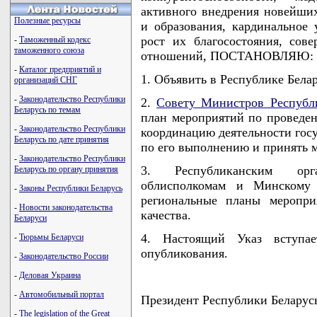
активного внедрения новейших
Полезные ресурсы
и образования, кардинальное
рост их благосостояния, сов
-
Таможенный кодекс
таможенного союза
отношений, ПОСТАНОВЛЯЮ:
-
Каталог предприятий и
1. Объявить в Республике Белар
организаций СНГ
-
Законодательство Республики
2.
Совету Министров Республ
Беларусь по темам
план мероприятий по проведени
-
Законодательство Республики
координацию деятельности госу
Беларусь по дате принятия
по его выполнению и принять м
-
Законодательство Республики
3. Республиканским орга
Беларусь по органу принятия
облисполкомам и Минскому 
-
Законы Республики Беларусь
региональные планы меропри
-
Новости законодательства
качества.
Беларуси
4. Настоящий Указ вступа
-
Тюрьмы Беларуси
опубликования.
-
Законодательство России
-
Деловая Украина
-
Автомобильный портал
Президент Республики Беларус
-
The legislation of the Great