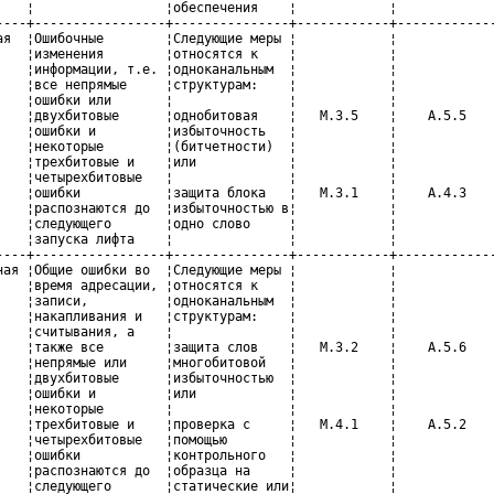
    ¦                 ¦обеспечения    ¦            ¦             
----+-----------------+---------------+------------+-------------
ая  ¦Ошибочные        ¦Следующие меры ¦            ¦             
    ¦изменения        ¦относятся к    ¦            ¦             
    ¦информации, т.е. ¦одноканальным  ¦            ¦             
    ¦все непрямые     ¦структурам:    ¦            ¦             
    ¦ошибки или       ¦               ¦            ¦             
    ¦двухбитовые      ¦однобитовая    ¦   М.3.5    ¦    А.5.5    
    ¦ошибки и         ¦избыточность   ¦            ¦             
    ¦некоторые        ¦(битчетности)  ¦            ¦             
    ¦трехбитовые и    ¦или            ¦            ¦             
    ¦четырехбитовые   ¦               ¦            ¦             
    ¦ошибки           ¦защита блока   ¦   М.3.1    ¦    А.4.3    
    ¦распознаются до  ¦избыточностью в¦            ¦             
    ¦следующего       ¦одно слово     ¦            ¦             
    ¦запуска лифта    ¦               ¦            ¦             
----+-----------------+---------------+------------+-------------
ная ¦Общие ошибки во  ¦Следующие меры ¦            ¦             
    ¦время адресации, ¦относятся к    ¦            ¦             
    ¦записи,          ¦одноканальным  ¦            ¦             
    ¦накапливания и   ¦структурам:    ¦            ¦             
    ¦считывания, а    ¦               ¦            ¦             
    ¦также все        ¦защита слов    ¦   М.3.2    ¦    А.5.6    
    ¦непрямые или     ¦многобитовой   ¦            ¦             
    ¦двухбитовые      ¦избыточностью  ¦            ¦             
    ¦ошибки и         ¦или            ¦            ¦             
    ¦некоторые        ¦               ¦            ¦             
    ¦трехбитовые и    ¦проверка с     ¦   М.4.1    ¦    А.5.2    
    ¦четырехбитовые   ¦помощью        ¦            ¦             
    ¦ошибки           ¦контрольного   ¦            ¦             
    ¦распознаются до  ¦образца на     ¦            ¦             
    ¦следующего       ¦статические или¦            ¦             