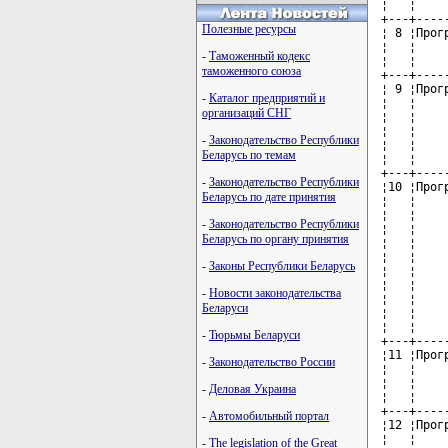
¦   ¦    
+---+----
Полезные ресурсы
¦ 8 ¦Прог
¦   ¦    
-
Таможенный кодекс
¦   ¦    
таможенного союза
+---+----
¦ 9 ¦Прог
-
Каталог предприятий и
¦   ¦    
организаций СНГ
¦   ¦    
¦   ¦    
-
Законодательство Республики
¦   ¦    
Беларусь по темам
¦   ¦    
+---+----
-
Законодательство Республики
¦10 ¦Прог
Беларусь по дате принятия
¦   ¦    
¦   ¦    
-
Законодательство Республики
¦   ¦    
Беларусь по органу принятия
¦   ¦    
¦   ¦    
-
Законы Республики Беларусь
¦   ¦    
¦   ¦    
-
Новости законодательства
¦   ¦    
Беларуси
¦   ¦    
¦   ¦    
-
Тюрьмы Беларуси
+---+----
¦11 ¦Прог
-
Законодательство России
¦   ¦    
¦   ¦    
-
Деловая Украина
¦   ¦    
+---+----
-
Автомобильный портал
¦12 ¦Прог
¦   ¦    
-
The legislation of the Great