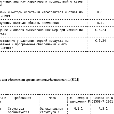
огичных анализу характера и последствий отказов  ¦               
A)                                               ¦               
-------------------------------------------------+---------------
чень и методы испытаний изготовителя и отчет по  ¦     В.6.1     
таниям                                           ¦               
-------------------------------------------------+---------------
рукция, включая область применения               ¦     В.4.1     
-------------------------------------------------+---------------
щение и анализ вышеизложенных мер при изменении  ¦    С.5.23     
укта                                             ¦               
-------------------------------------------------+---------------
ествление управления версий продукта на          ¦    С.5.24     
ратном и программном обеспечении и его           ¦               
таемости                                         ¦               
-------------------------------------------------+--------------
 для обеспечения уровня полноты безопасности 1 (SIL1)
----+-----------------+---------------+------------+-------------
ты и¦   Требования    ¦     Меры      ¦См. номер в ¦ Ссылка на N 
и   ¦                 ¦               ¦приложении Р¦61508-7:2001 
----+-----------------+---------------+------------+-------------
а   ¦Структура        ¦Одноканальная  ¦   М.1.1    ¦    А.3.1    
    ¦организуется     ¦структура с    ¦            ¦             