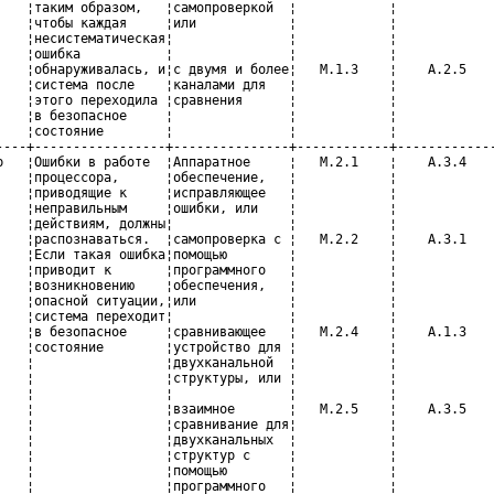
    ¦таким образом,   ¦самопроверкой  ¦            ¦             
    ¦чтобы каждая     ¦или            ¦            ¦             
    ¦несистематическая¦               ¦            ¦             
    ¦ошибка           ¦               ¦            ¦             
    ¦обнаруживалась, и¦с двумя и более¦   М.1.3    ¦    А.2.5    
    ¦система после    ¦каналами для   ¦            ¦             
    ¦этого переходила ¦сравнения      ¦            ¦             
    ¦в безопасное     ¦               ¦            ¦             
    ¦состояние        ¦               ¦            ¦             
----+-----------------+---------------+------------+-------------
р   ¦Ошибки в работе  ¦Аппаратное     ¦   М.2.1    ¦    А.3.4    
    ¦процессора,      ¦обеспечение,   ¦            ¦             
    ¦приводящие к     ¦исправляющее   ¦            ¦             
    ¦неправильным     ¦ошибки, или    ¦            ¦             
    ¦действиям, должны¦               ¦            ¦             
    ¦распознаваться.  ¦самопроверка с ¦   М.2.2    ¦    А.3.1    
    ¦Если такая ошибка¦помощью        ¦            ¦             
    ¦приводит к       ¦программного   ¦            ¦             
    ¦возникновению    ¦обеспечения,   ¦            ¦             
    ¦опасной ситуации,¦или            ¦            ¦             
    ¦система переходит¦               ¦            ¦             
    ¦в безопасное     ¦сравнивающее   ¦   М.2.4    ¦    А.1.3    
    ¦состояние        ¦устройство для ¦            ¦             
    ¦                 ¦двухканальной  ¦            ¦             
    ¦                 ¦структуры, или ¦            ¦             
    ¦                 ¦               ¦            ¦             
    ¦                 ¦взаимное       ¦   М.2.5    ¦    А.3.5    
    ¦                 ¦сравнивание для¦            ¦             
    ¦                 ¦двухканальных  ¦            ¦             
    ¦                 ¦структур с     ¦            ¦             
    ¦                 ¦помощью        ¦            ¦             
    ¦                 ¦программного   ¦            ¦             