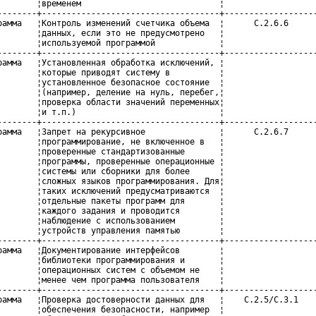
        ¦временем                            ¦                   
--------+------------------------------------+-------------------
рамма   ¦Контроль изменений счетчика объема  ¦      С.2.6.6      
        ¦данных, если это не предусмотрено   ¦                   
        ¦используемой программой             ¦                   
--------+------------------------------------+-------------------
рамма   ¦Установленная обработка исключений, ¦                   
        ¦которые приводят систему в          ¦                   
        ¦установленное безопасное состояние  ¦                   
        ¦(например, деление на нуль, перебег,¦                   
        ¦проверка области значений переменных¦                   
        ¦и т.п.)                             ¦                   
--------+------------------------------------+-------------------
рамма   ¦Запрет на рекурсивное               ¦      С.2.6.7      
        ¦программирование, не включенное в   ¦                   
        ¦проверенные стандартизованные       ¦                   
        ¦программы, проверенные операционные ¦                   
        ¦системы или сборники для более      ¦                   
        ¦сложных языков программирования. Для¦                   
        ¦таких исключений предусматриваются  ¦                   
        ¦отдельные пакеты программ для       ¦                   
        ¦каждого задания и проводится        ¦                   
        ¦наблюдение с использованием         ¦                   
        ¦устройств управления памятью        ¦                   
--------+------------------------------------+-------------------
рамма   ¦Документирование интерфейсов        ¦                   
        ¦библиотеки программирования и       ¦                   
        ¦операционных систем с объемом не    ¦                   
        ¦менее чем программа пользователя    ¦                   
--------+------------------------------------+-------------------
рамма   ¦Проверка достоверности данных для   ¦    С.2.5/С.3.1    
        ¦обеспечения безопасности, например  ¦                   