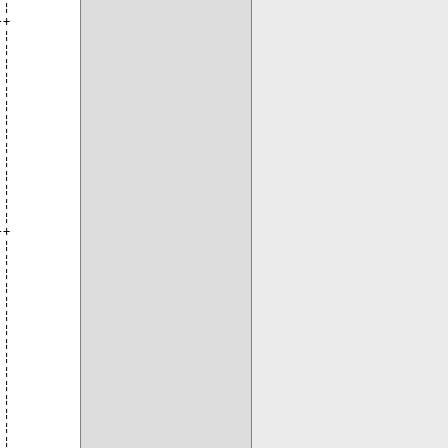
¦

+

¦

¦

¦

¦

¦

¦

¦

¦

¦

¦

¦

¦

¦

¦

+

¦

¦

¦

¦

¦

¦

¦

¦

¦

¦

¦

¦

¦

¦

¦
