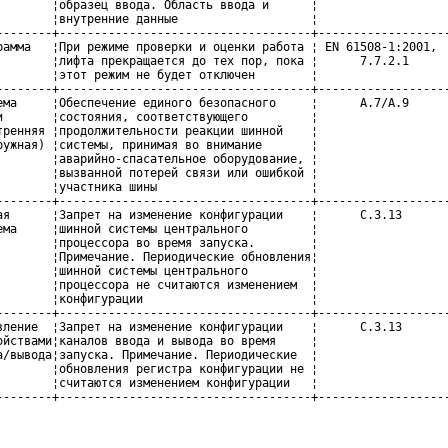
        ¦образец ввода. Область ввода и      ¦                   
        ¦внутренние данные                   ¦                   
--------+------------------------------------+-------------------
рамма   ¦При режиме проверки и оценки работа ¦ EN 61508-1:2001,  
        ¦лифта прекращается до тех пор, пока ¦      7.7.2.1      
        ¦этот режим не будет отключен        ¦                   
--------+------------------------------------+-------------------
ема     ¦Обеспечение единого безопасного     ¦      А.7/А.9      
и       ¦состояния, соответствующего         ¦                   
тренняя ¦продолжительности реакции шинной    ¦                   
ружная) ¦системы, принимая во внимание       ¦                   
        ¦аварийно-спасательное оборудование, ¦                   
        ¦вызванной потерей связи или ошибкой ¦                   
        ¦участника шины                      ¦                   
--------+------------------------------------+-------------------
ая      ¦Запрет на изменение конфигурации    ¦      С.3.13       
ема     ¦шинной системы центрального         ¦                   
        ¦процессора во время запуска.        ¦                   
        ¦Примечание. Периодические обновления¦                   
        ¦шинной системы центрального         ¦                   
        ¦процессора не считаются изменением  ¦                   
        ¦конфигурации                        ¦                   
--------+------------------------------------+-------------------
вление  ¦Запрет на изменение конфигурации    ¦      С.3.13       
ойствами¦каналов ввода и вывода во время     ¦                   
а/вывода¦запуска. Примечание. Периодические  ¦                   
        ¦обновления регистра конфигурации не ¦                   
        ¦считаются изменением конфигурации   ¦                   
--------+------------------------------------+------------------