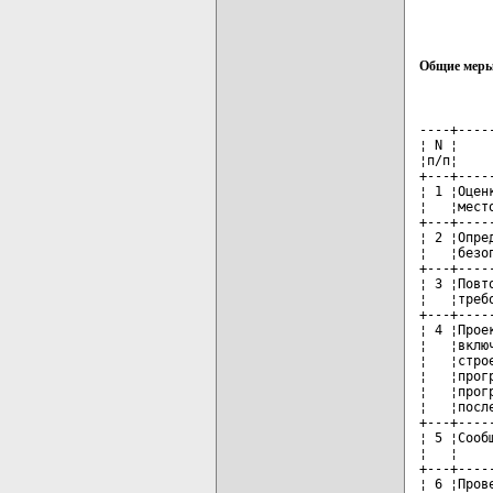
Общие меры
----+----
¦ N ¦    
¦п/п¦    
+---+----
¦ 1 ¦Оцен
¦   ¦мест
+---+----
¦ 2 ¦Опре
¦   ¦безо
+---+----
¦ 3 ¦Повт
¦   ¦треб
+---+----
¦ 4 ¦Прое
¦   ¦вклю
¦   ¦стро
¦   ¦прог
¦   ¦прог
¦   ¦посл
+---+----
¦ 5 ¦Сооб
¦   ¦    
+---+----
¦ 6 ¦Пров