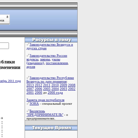
Законодательство Беларуси и
других стран
Законодательство России
кодексы
,
законы
,
указы
ублики
(изьранное)
,
постановления
,
изменении
архив
Законодательство Республики
оябрь 2011 года
Беларусь по дате принятия
:
2013
2012
2011
2010
2009
2008
2007
2006
2005
2004
2003
2002
2001
2000
до
2000 года
Защита прав потребителя
ЗОНА
- специальный проект
Бюллетень
"ПРЕДПРИНИМАТЕЛЬ"
- о
+

предпринимателях.
¦

¦

¦

¦
