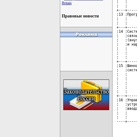
¦   ¦    
Britain
¦   ¦    
+---+----
¦13 ¦Прог
Правовые новости
¦   ¦    
¦   ¦    
+---+----
¦14 ¦Сист
¦   ¦связ
¦   ¦(вну
¦   ¦и на
¦   ¦    
¦   ¦    
¦   ¦    
+---+----
¦15 ¦Шинн
¦   ¦сист
¦   ¦    
¦   ¦    
¦   ¦    
¦   ¦    
¦   ¦    
+---+----
¦16 ¦Упра
¦   ¦устр
¦   ¦ввод
¦   ¦    
¦   ¦    
----+----