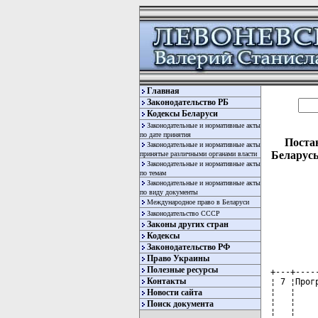
Главная
Законодательство РБ
Кодексы Беларуси
Законодательные и нормативные акты
по дате принятия
Поста
Законодательные и нормативные акты
Беларусь
принятые различными органами власти
Законодательные и нормативные акты
по темам
Законодательные и нормативные акты
по виду документы
Международное право в Беларуси
Законодательство СССР
Законы других стран
Кодексы
Законодательство РФ
Право Украины
Полезные ресурсы
+---+----
Контакты
¦ 7 ¦Прог
¦   ¦    
Новости сайта
¦   ¦    
Поиск документа
¦   ¦    