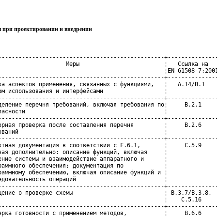
 при проектировании и внедрении
-------------------------------------------------+---------------
                    Меры                         ¦   Ссылка на   
                                                 ¦EN 61508-7:2001
-------------------------------------------------+---------------
ка аспектов применения, связанных с функциями,   ¦   А.14/В.1    
ом использования и интерфейсами                  ¦               
-------------------------------------------------+---------------
деление перечня требований, включая требования по¦     В.2.1     
пасности                                         ¦               
-------------------------------------------------+---------------
орная проверка после составления перечня         ¦     В.2.6     
ований                                           ¦               
-------------------------------------------------+---------------
ктная документация в соответствии с F.6.1,       ¦     С.5.9     
чая дополнительно: описание функций, включая     ¦               
ение системы и взаимодействие аппаратного и      ¦               
раммного обеспечения; документация по            ¦               
раммному обеспечению, включая описание функций и ¦               
едовательность операций                          ¦               
-------------------------------------------------+---------------
щение о проверке схемы                           ¦ В.3.7/В.3.8,  
                                                 ¦    С.5.16     
-------------------------------------------------+---------------
ерка готовности с применением методов,           ¦     В.6.6     