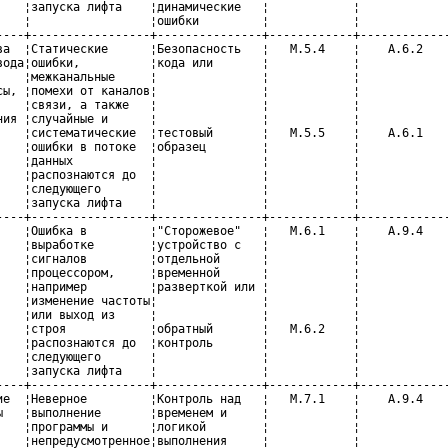
    ¦запуска лифта    ¦динамические   ¦            ¦             
    ¦                 ¦ошибки         ¦            ¦             
----+-----------------+---------------+------------+-------------
ва  ¦Статические      ¦Безопасность   ¦   М.5.4    ¦    А.6.2    
вода¦ошибки,          ¦кода или       ¦            ¦             
    ¦межканальные     ¦               ¦            ¦             
сы, ¦помехи от каналов¦               ¦            ¦             
    ¦связи, а также   ¦               ¦            ¦             
ния ¦случайные и      ¦               ¦            ¦             
    ¦систематические  ¦тестовый       ¦   М.5.5    ¦    А.6.1    
    ¦ошибки в потоке  ¦образец        ¦            ¦             
    ¦данных           ¦               ¦            ¦             
    ¦распознаются до  ¦               ¦            ¦             
    ¦следующего       ¦               ¦            ¦             
    ¦запуска лифта    ¦               ¦            ¦             
----+-----------------+---------------+------------+-------------
    ¦Ошибка в         ¦"Сторожевое"   ¦   М.6.1    ¦    А.9.4    
    ¦выработке        ¦устройство с   ¦            ¦             
    ¦сигналов         ¦отдельной      ¦            ¦             
    ¦процессором,     ¦временной      ¦            ¦             
    ¦например         ¦разверткой или ¦            ¦             
    ¦изменение частоты¦               ¦            ¦             
    ¦или выход из     ¦               ¦            ¦             
    ¦строя            ¦обратный       ¦   М.6.2    ¦             
    ¦распознаются до  ¦контроль       ¦            ¦             
    ¦следующего       ¦               ¦            ¦             
    ¦запуска лифта    ¦               ¦            ¦             
----+-----------------+---------------+------------+-------------
ие  ¦Неверное         ¦Контроль над   ¦   М.7.1    ¦    А.9.4    
ы   ¦выполнение       ¦временем и     ¦            ¦             
    ¦программы и      ¦логикой        ¦            ¦             
    ¦непредусмотренное¦выполнения     ¦            ¦             