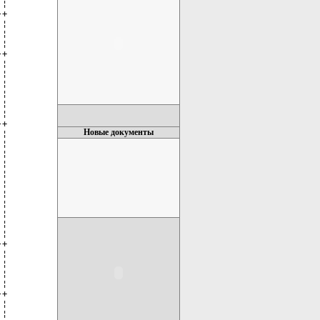
¦

+

¦

¦

¦

+

¦

¦

¦

¦

¦

¦

+

Новые документы
¦

¦

¦

¦

¦

¦

¦

¦

¦

¦

¦

+

¦

¦

¦

¦

+

¦

¦
