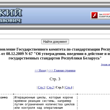
новление Государственного комитета по стандартизации Респ
 от 08.12.2009 N 67 "Об утверждении, введении в действие и 
государственных стандартов Республики Беларусь"
Архив н
<< Назад
|
<<< Главная страница
Стр. 3
|
Стр.1
|
Стр.2
|
Стр.3
|
Стр.4
|
--------+------------------------------------+-------------------
рамма   ¦Итерационные циклы, которые короче  ¦                   
        ¦времени реакции системы, например   ¦                   
        ¦путем ограничения количества циклов ¦                   
        ¦или контроля над оперативным        ¦                   