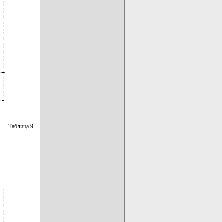
¦

¦

+

¦

¦

+

¦

+

¦

¦

+

¦

¦

¦

--
Таблица 9
-

¦

¦

+

¦

¦
