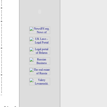
¦

¦

+

¦

¦

¦

+

¦

¦

¦

¦

¦

¦

¦

+

¦

¦

¦

¦

¦

¦

¦

+

¦

¦

¦

¦

¦

--