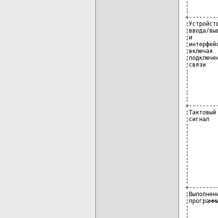
¦        
¦        
+--------
¦Устройст
¦ввода/вы
¦и       
¦интерфей
¦включая 
¦подключе
¦связи   
¦        
¦        
¦        
¦        
¦        
+--------
¦Тактовый
¦сигнал  
¦        
¦        
¦        
¦        
¦        
¦        
¦        
¦        
¦        
+--------
¦Выполнен
¦программ
¦        
¦        