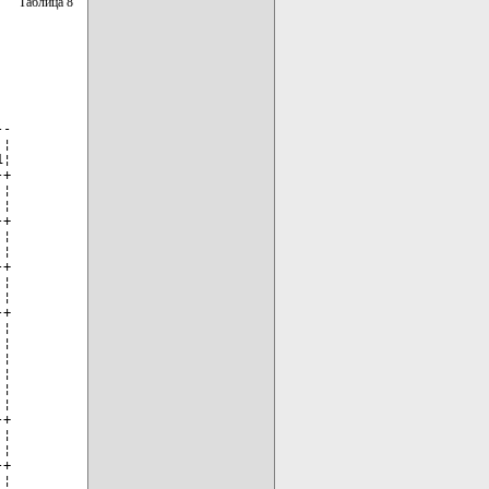
Таблица 8
-

¦

¦

+

¦

¦

+

¦

¦

+

¦

¦

+

¦

¦

¦

¦

¦

¦

+

¦

¦

+

¦
