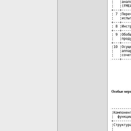
¦   ¦анал
¦   ¦(FME
+---+----
¦ 7 ¦Пере
¦   ¦испы
+---+----
¦ 8 ¦Инст
+---+----
¦ 9 ¦Обоб
¦   ¦прод
+---+----
¦10 ¦Осущ
¦   ¦аппа
¦   ¦соче
----+----
Особые меры
---------
¦Компонен
¦  функци
+--------
¦Структур
¦        