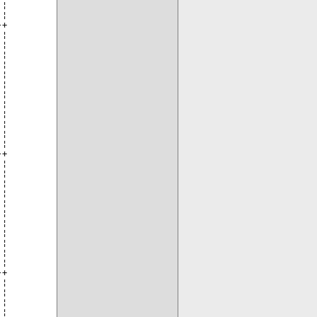
¦

¦

+

¦

¦

¦

¦

¦

¦

¦

¦

¦

¦

¦

¦

+

¦

¦

¦

¦

¦

¦

¦

¦

¦

¦

¦

+

¦

¦

¦

¦
