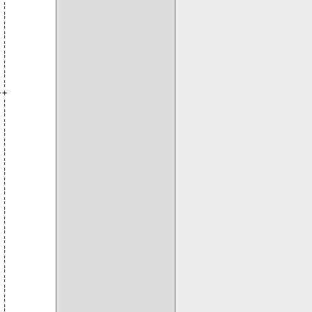
¦

¦

¦

¦

¦

¦

¦

¦

¦

+

¦

¦

¦

¦

¦

¦

¦

¦

¦

¦

¦

¦

¦

¦

¦

¦

¦

¦

¦

¦

¦

¦
