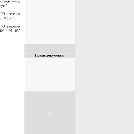
разделений,
усь" ;
 "О внесении
. N 168" ;
 "О внесении
02 г. N 168"
Новые документы