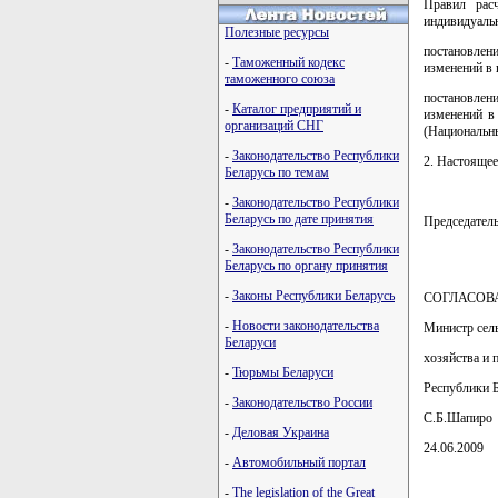
Правил рас
индивидуаль
Полезные ресурсы
постановлен
-
Таможенный кодекс
изменений в 
таможенного союза
постановлен
-
Каталог предприятий и
изменений в
организаций СНГ
(Национальны
-
Законодательство Республики
2. Настоящее
Беларусь по темам
-
Законодательство Республики
Беларусь по дате принятия
Председате
-
Законодательство Республики
Беларусь по органу принятия
-
Законы Республики Беларусь
СОГЛАСОВ
-
Новости законодательства
Министр сел
Беларуси
хозяйства и 
-
Тюрьмы Беларуси
Республики 
-
Законодательство России
С.Б.Шапиро
-
Деловая Украина
24.06.2009
-
Автомобильный портал
-
The legislation of the Great