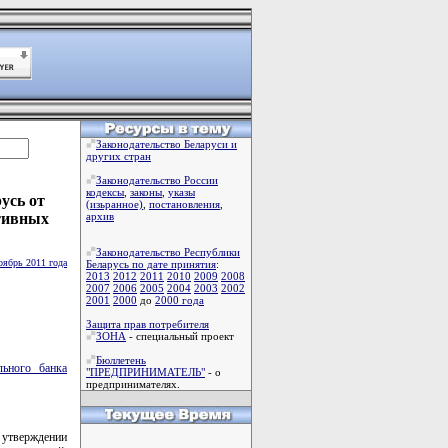
Законодательство Беларуси и
других стран
Законодательство России
кодексы
,
законы
,
указы
усь от
(изьранное)
,
постановления
,
тивных
архив
Законодательство Республики
оябрь 2011 года
Беларусь по дате принятия
:
2013
2012
2011
2010
2009
2008
2007
2006
2005
2004
2003
2002
2001
2000
до
2000 года
Защита прав потребителя
ЗОНА
- специальный проект
Бюллетень
льного банка
"ПРЕДПРИНИМАТЕЛЬ"
- о
предпринимателях.
б утверждении