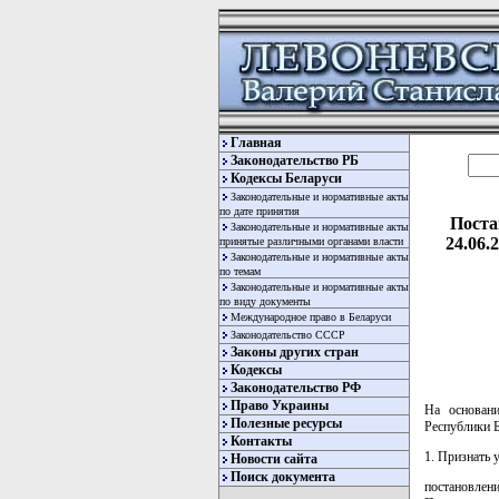
Главная
Законодательство РБ
Кодексы Беларуси
Законодательные и нормативные акты
по дате принятия
Поста
Законодательные и нормативные акты
24.06
принятые различными органами власти
Законодательные и нормативные акты
по темам
Законодательные и нормативные акты
по виду документы
Международное право в Беларуси
Законодательство СССР
Законы других стран
Кодексы
Законодательство РФ
Право Украины
На основан
Полезные ресурсы
Республики
Контакты
1. Признать 
Новости сайта
Поиск документа
постановлени