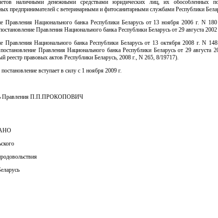
четов наличными денежными средствами юридических лиц, их обособленных под
ных предпринимателей с ветеринарными и фитосанитарными службами Республики Белар
ие Правления Национального банка Республики Беларусь от 13 ноября 2006 г. N 180
постановление Правления Национального банка Республики Беларусь от 29 августа 2002 г
ие Правления Национального банка Республики Беларусь от 13 октября 2008 г. N 148
 постановление Правления Национального банка Республики Беларусь от 29 августа 20
й реестр правовых актов Республики Беларусь, 2008 г., N 265, 8/19717).
 постановление вступает в силу с 1 ноября 2009 г.
ль Правления П.П.ПРОКОПОВИЧ
АНО
ьского
продовольствия
Беларусь