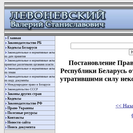
Главная
Законодательство РБ
Кодексы Беларуси
Законодательные и нормативные акты
по дате принятия
Законодательные и нормативные акты
Постановление Прав
принятые различными органами власти
Законодательные и нормативные акты
Республики Беларусь о
по темам
Законодательные и нормативные акты
утратившими силу нек
по виду документы
Международное право в Беларуси
Законодательство СССР
Законы других стран
Кодексы
Законодательство РФ
<< Наз
Право Украины
Полезные ресурсы
Контакты
Новости сайта
Поиск документа