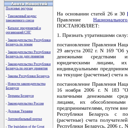
Полезные ресурсы
На основании статей 26 и 30
-
Таможенный кодекс
Правление
Национально
таможенного союза
ПОСТАНОВЛЯЕТ:
-
Каталог предприятий и
организаций СНГ
1. Признать утратившими силу:
-
Законодательство Республики
постановление Правления Наци
Беларусь по темам
29 августа 2002 г. N 169 "Об
-
Законодательство Республики
денежными средствами ин
Беларусь по дате принятия
юридическими лицами, их
-
Законодательство Республики
индивидуальными предпринима
Беларусь по органу принятия
на текущие (расчетные) счета 
-
Законы Республики Беларусь
постановление Правления Наци
-
Новости законодательства
Беларуси
16 ноября 2006 г. N 183 "О
наличными денежными средс
-
Тюрьмы Беларуси
лицами, их обособленными
-
Законодательство России
предпринимателями, путем вне
-
Деловая Украина
Республики Беларусь с п
-
Автомобильный портал
(расчетные) счета получателе
Республики Беларусь, 2006 г., N
-
The legislation of the Great