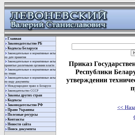
Главная
Законодательство РБ
Кодексы Беларуси
Законодательные и нормативные акты
по дате принятия
Законодательные и нормативные акты
Приказ Государстве
принятые различными органами власти
Законодательные и нормативные акты
Республики Белару
по темам
Законодательные и нормативные акты
утверждении техниче
по виду документы
Международное право в Беларуси
п
Законодательство СССР
Законы других стран
Кодексы
Законодательство РФ
<< Наз
Право Украины
Полезные ресурсы
Контакты
Новости сайта
Поиск документа