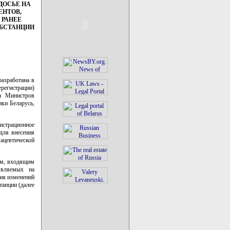
ДОСЬЕ НА
ЕНТОВ,
 РАНЕЕ
УБСТАНЦИИ
разработана в
ерегистрации)
та Министров
ики Беларусь,
истрационное
для внесения
ацевтической
ам, входящим
являемых на
ния изменений
танции (далее