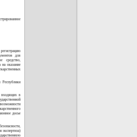
стрированное
регистрацию
кументов для
е средство,
 на оказание
екарственных
м Республики
, входящих в
ударственной
 возможности
карственного
ионное досье
безопасности,
я экспертиза)
ударственную