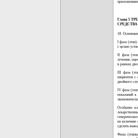
приложениями
Глава 5 
СРЕДСТВА
18. Основным
I фаза (этап
с целью уста
II фаза (эт
лечения, оце
в рамках дво
III фаза (э
пациентов с
двойного сле
IV фаза (эта
показаний к
экономическо
Особыми кли
лекарственн
генерическо
по величине
сделать выво
Фазы (этапы