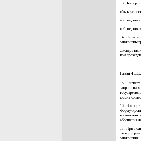
13. Эксперт н
объективност
соблюдение с
соблюдение к
14. Эксперт
заключены г
Эксперт вып
при проведен
Глава 4 
15. Эксперт
запрашиваем
государстве
форме согла
16. Эксперт
Формулировк
нормативны
обращения ле
17. При под
эксперт рук
заключения