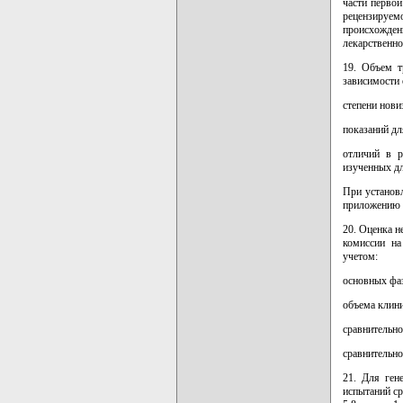
части первой
рецензируем
происхожде
лекарственно
19. Объем т
зависимости 
степени нови
показаний дл
отличий в р
изученных дл
При установ
приложению 
20. Оценка н
комиссии на
учетом:
основных фаз
объема клини
сравнительно
сравнительн
21. Для ген
испытаний ср