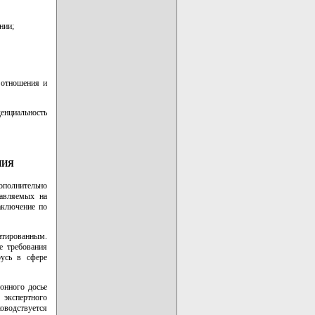
нии;
 отношения и
енциальность
НИЯ
ополнительно
тавляемых на
аключение по
нтированным.
е требования
усь в сфере
онного досье
 экспертного
водствуется