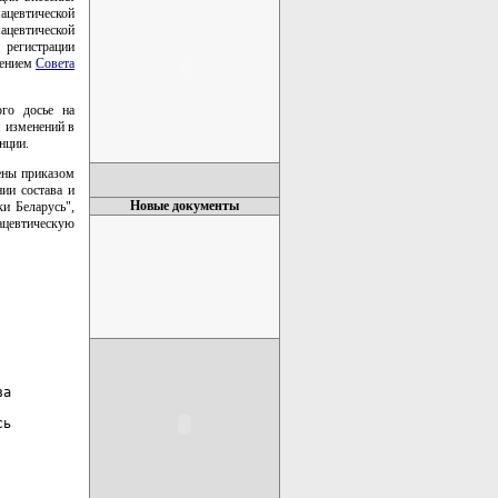
ацевтической
ацевтической
 регистрации
лением
Совета
ого досье на
я изменений в
нции.
ены приказом
ии состава и
Новые документы
и Беларусь",
ацевтическую
а

ь
