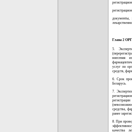
регистрацион
регистрацион
документы, 
лекарственно
Глава 2 
5. Эксперт
(перерегист
внесения и
фармацевтич
услуг по ор
средств, фар
6. Срок про
Беларусь.
7. Эксперти
регистрацио
регистрации
(невозможно
средства, ф
ранее зареги
8. При прове
эффективност
качества ле