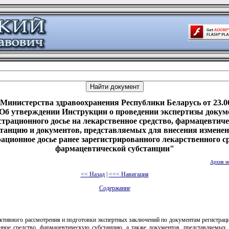
Министерства здравоохранения Республики Беларусь от 23.0
"Об утверждении Инструкции о проведении экспертизы докум
страционного досье на лекарственное средство, фармацевтич
станцию и документов, представляемых для внесения изменен
рационное досье ранее зарегистрированного лекарственного ср
фармацевтической субстанции"
Архив н
<< Назад
|
<<< Навигация
Содержание
ктивного рассмотрения и подготовки экспертных заключений по документам регистрац
енное средство, фармацевтическую субстанцию, а также документов, представляемых 