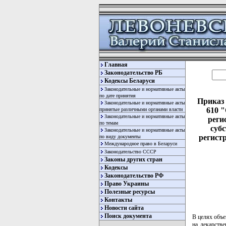
Главная
Законодательство РБ
Кодексы Беларуси
Законодательные и нормативные акты
по дате принятия
Приказ 
Законодательные и нормативные акты
610 
принятые различными органами власти
Законодательные и нормативные акты
реги
по темам
суб
Законодательные и нормативные акты
регист
по виду документы
Международное право в Беларуси
Законодательство СССР
Законы других стран
Кодексы
Законодательство РФ
Право Украины
Полезные ресурсы
Контакты
Новости сайта
Поиск документа
В целях объе
на лекарств