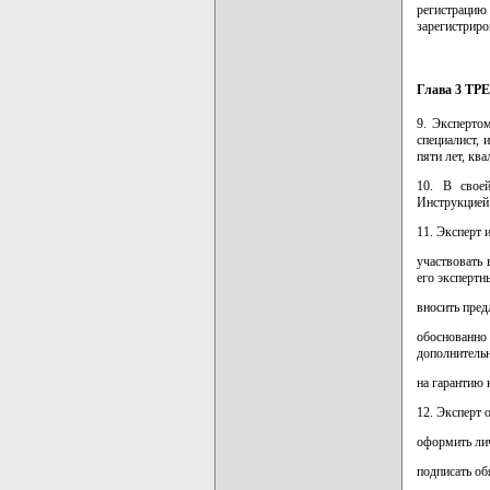
регистрацию
зарегистриро
Глава 3 
9. Эксперто
специалист,
пяти лет, кв
10. В своей
Инструкцией
11. Эксперт 
участвовать 
его эксперт
вносить пре
обоснованно
дополнитель
на гарантию 
12. Эксперт 
оформить лич
подписать об