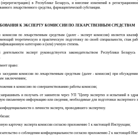
 (перерегистрацию) в Республике Беларусь, и внесение изменений в регистрационное
ванного лекарственного средства, фармацевтической субстанции.
ТРЕБОВАНИЯ К ЭКСПЕРТУ КОМИССИИ ПО ЛЕКАРСТВЕННЫМ СРЕДСТВАМ
м комиссии по лекарственным средствам (далее - эксперт комиссии) является квали
 имеющий теоретическую и практическую подготовку по своей специальности, стаж раб
алификационную категорию и (или) ученую степень.
 деятельности эксперт руководствуется законодательством Республики Беларусь
.
имеет право:
в заседании комиссии по лекарственным средствам (далее - комиссия) при обсуждени
ным заключениям;
дложения в комиссию по совершенствованию работы комиссии;
 запрашивать и получать от заявителя через УП "Центр экспертиз и испытаний в здра
ную письменную информацию или сведения, необходимые для подготовки экспертного 
конфиденциальности о личности эксперта, проводившего экспертизу.
обязан:
ную карточку эксперта комиссии согласно приложению 1 к настоящей Инструкции;
язательство о соблюдении конфиденциальности согласно приложению 2 к настоящей Инс