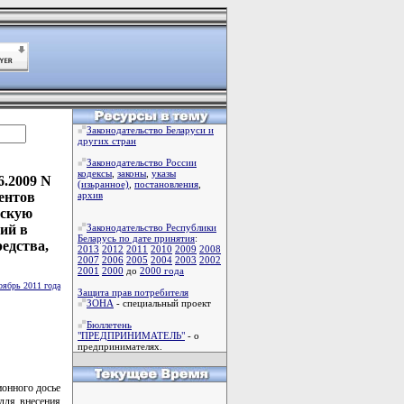
Законодательство Беларуси и
других стран
Законодательство России
кодексы
,
законы
,
указы
6.2009 N
(изьранное)
,
постановления
,
ентов
архив
ескую
ий в
Законодательство Республики
Беларусь по дате принятия
:
едства,
2013
2012
2011
2010
2009
2008
2007
2006
2005
2004
2003
2002
2001
2000
до
2000 года
оябрь 2011 года
Защита прав потребителя
ЗОНА
- специальный проект
Бюллетень
"ПРЕДПРИНИМАТЕЛЬ"
- о
предпринимателях.
ионного досье
для внесения