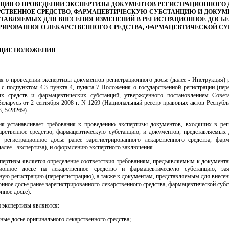
ЦИЯ О ПРОВЕДЕНИИ ЭКСПЕРТИЗЫ ДОКУМЕНТОВ РЕГИСТРАЦИОННОГО 
СТВЕННОЕ СРЕДСТВО, ФАРМАЦЕВТИЧЕСКУЮ СУБСТАНЦИЮ И ДОКУМ
ТАВЛЯЕМЫХ ДЛЯ ВНЕСЕНИЯ ИЗМЕНЕНИЙ В РЕГИСТРАЦИОННОЕ ДОСЬЕ
РИРОВАННОГО ЛЕКАРСТВЕННОГО СРЕДСТВА, ФАРМАЦЕВТИЧЕСКОЙ С
ОБЩИЕ ПОЛОЖЕНИЯ
я о проведении экспертизы документов регистрационного досье (далее - Инструкция) 
 с подпунктом 4.3 пункта 4, пункта 7 Положения о государственной регистрации (пер
ых средств и фармацевтических субстанций, утвержденного постановлением Сове
еларусь от 2 сентября 2008 г. N 1269 (Национальный реестр правовых актов Республ
3, 5/28269).
ия устанавливает требования к проведению экспертизы документов, входящих в рег
карственное средство, фармацевтическую субстанцию, и документов, представляемых 
 регистрационное досье ранее зарегистрированного лекарственного средства, фарм
далее - экспертиза), и оформлению экспертного заключения.
спертизы является определение соответствия требованиям, предъявляемым к документ
ционное досье на лекарственное средство и фармацевтическую субстанцию, за
ную регистрацию (перерегистрацию), а также к документам, представляемым для внесе
онное досье ранее зарегистрированного лекарственного средства, фармацевтической субс
нное досье).
 экспертизы являются:
ные досье оригинального лекарственного средства;