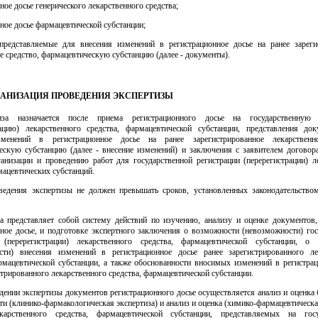
ное досье генерического лекарственного средства;
ное досье фармацевтической субстанции;
представляемые для внесения изменений в регистрационное досье на ранее зареги
е средство, фармацевтическую субстанцию (далее - документы).
ОРГАНИЗАЦИЯ ПРОВЕДЕНИЯ ЭКСПЕРТИЗЫ
иза назначается после приема регистрационного досье на государственную 
рацию) лекарственного средства, фармацевтической субстанции, представления до
зменений в регистрационное досье на ранее зарегистрированное лекарственно
ескую субстанцию (далее - внесение изменений) и заключения с заявителем договора
ганизации и проведению работ для государственной регистрации (перерегистрации) л
мацевтических субстанций.
ведения экспертизы не должен превышать сроков, установленных законодательство
за представляет собой систему действий по изучению, анализу и оценке документов
нное досье, и подготовке экспертного заключения о возможности (невозможности) гос
 (перерегистрации) лекарственного средства, фармацевтической субстанции, о
сти) внесения изменений в регистрационное досье ранее зарегистрированного ле
армацевтической субстанции, а также обоснованности вносимых изменений в регистрац
стрированного лекарственного средства, фармацевтической субстанции.
дении экспертизы документов регистрационного досье осуществляется анализ и оценка 
и (клинико-фармакологическая экспертиза) и анализ и оценка (химико-фармацевтическа
карственного средства, фармацевтической субстанции, представляемых на гос