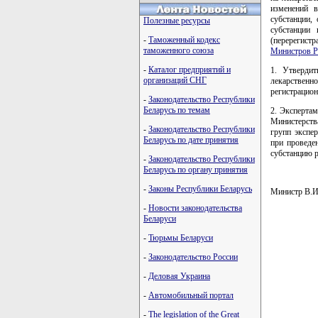
изменений в
субстанции,
Полезные ресурсы
субстанции 
-
Таможенный кодекс
(перерегистр
таможенного союза
Министров Р
-
Каталог предприятий и
1. Утвердит
организаций СНГ
лекарственно
регистрацион
-
Законодательство Республики
Беларусь по темам
2. Эксперта
Министерств
-
Законодательство Республики
групп экспе
Беларусь по дате принятия
при проведе
субстанцию 
-
Законодательство Республики
Беларусь по органу принятия
-
Законы Республики Беларусь
Министр В.
-
Новости законодательства
Беларуси
-
Тюрьмы Беларуси
         
         
-
Законодательство России
         
         
-
Деловая Украина
         
-
Автомобильный портал
-
The legislation of the Great