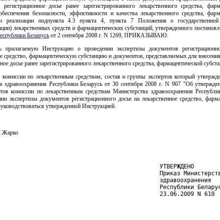
 регистрационное досье ранее зарегистрированного лекарственного средства, фарм
 обеспечения безопасности, эффективности и качества лекарственного средства, фарм
и реализации подпункта 4.3 пункта 4, пункта 7 Положения о государственной
ации) лекарственных средств и фармацевтических субстанций, утвержденного постанов
еспублики Беларусь
от 2 сентября 2008 г. N 1269, ПРИКАЗЫВАЮ:
ь прилагаемую Инструкцию о проведении экспертизы документов регистрационн
е средство, фармацевтическую субстанцию и документов, представляемых для внесени
ное досье ранее зарегистрированного лекарственного средства, фармацевтической субста
м комиссии по лекарственным средствам, состав и группы экспертов который утвержд
а здравоохранения Республики Беларусь от 30 сентября 2008 г. N 907 "Об утвержден
ртов комиссии по лекарственным средствам Министерства здравоохранения Республик
нии экспертизы документов регистрационного досье на лекарственное средство, фарм
руководствоваться утвержденной Инструкцией.
И.Жарко
                                               УТВЕРЖДЕНО

                                               Приказ Министерств
                                               здравоохранения

                                               Республики Беларус
                                               23.06.2009 N 610