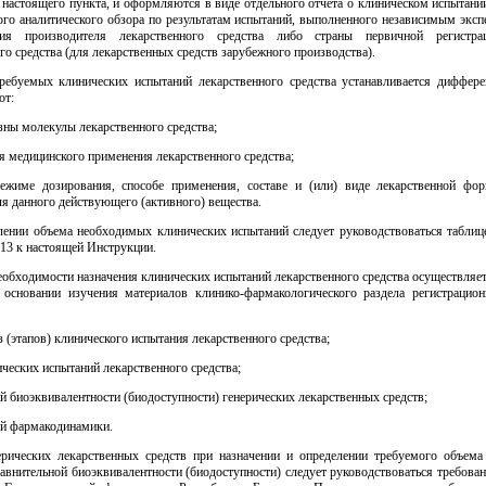
 настоящего пункта, и оформляются в виде отдельного отчета о клиническом испытани
ого аналитического обзора по результатам испытаний, выполненного независимым эксп
ния производителя лекарственного средства либо страны первичной регистра
го средства (для лекарственных средств зарубежного производства).
ребуемых клинических испытаний лекарственного средства устанавливается диффере
от:
зны молекулы лекарственного средства;
я медицинского применения лекарственного средства;
ежиме дозирования, способе применения, составе и (или) виде лекарственной фо
я данного действующего (активного) вещества.
лении объема необходимых клинических испытаний следует руководствоваться таблице
13 к настоящей Инструкции.
еобходимости назначения клинических испытаний лекарственного средства осуществляе
 основании изучения материалов клинико-фармакологического раздела регистрацион
 (этапов) клинического испытания лекарственного средства;
ческих испытаний лекарственного средства;
й биоэквивалентности (биодоступности) генерических лекарственных средств;
ой фармакодинамики.
ерических лекарственных средств при назначении и определении требуемого объема
авнительной биоэквивалентности (биодоступности) следует руководствоваться требова