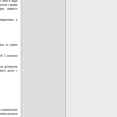
и либо в виде
ертом страны
ции данного
нцировано, в
рмы от ранее
й 1 согласно
тся экспертом
ного досье с
 клинических
ниями раздела