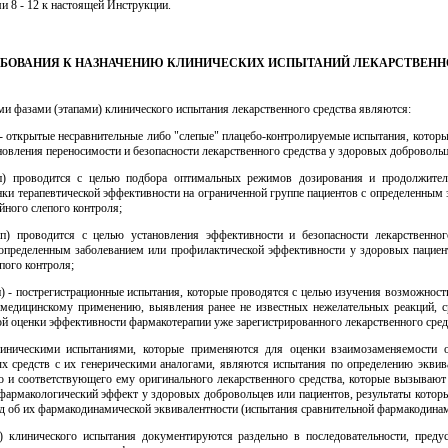
 8 - 12 к настоящей Инструкции.
ТРЕБОВАНИЯ К НАЗНАЧЕНИЮ КЛИНИЧЕСКИХ ИСПЫТАНИЙ ЛЕКАРСТВЕН
и фазами (этапами) клинического испытания лекарственного средства являются:
) - открытые несравнительные либо "слепые" плацебо-контролируемые испытания, котор
новления переносимости и безопасности лекарственного средства у здоровых добровольц
ап) проводится с целью подбора оптимальных режимов дозирования и продолжител
нки терапевтической эффективности на ограниченной группе пациентов с определенным
йного слепого контроля;
тап) проводится с целью установления эффективности и безопасности лекарственног
 определенным заболеванием или профилактической эффективности у здоровых пациен
пого контроля;
п) - пострегистрационные испытания, которые проводятся с целью изучения возможнос
 медицинскому применению, выявления ранее не известных нежелательных реакций, с
й оценки эффективности фармакотерапии уже зарегистрированного лекарственного сред
ническими испытаниями, которые применяются для оценки взаимозаменяемости 
ых средств с их генерическими аналогами, являются испытания по определению эквив
го и соответствующего ему оригинального лекарственного средства, которые вызывают
 фармакологический эффект у здоровых добровольцев или пациентов, результаты котор
д об их фармакодинамической эквивалентности (испытания сравнительной фармакодина
) клинического испытания документируются раздельно в последовательности, преду