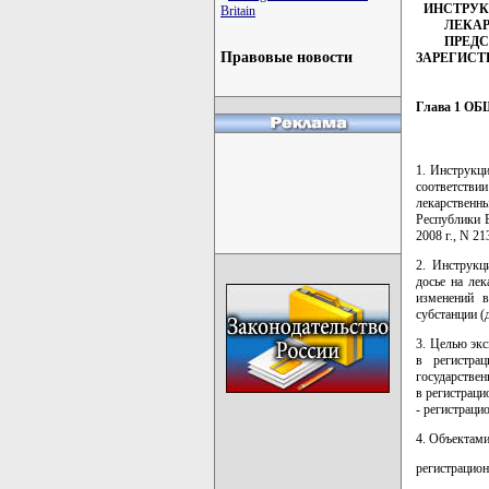
ИНСТРУК
Britain
ЛЕКАР
ПРЕДС
Правовые новости
ЗАРЕГИСТ
Глава 1 
1. Инструкци
соответствии
лекарственн
Республики Б
2008 г., N 21
2. Инструкц
досье на ле
изменений в
субстанции (
3. Целью эк
в регистра
государствен
в регистраци
- регистрацио
4. Объектами
регистрацион