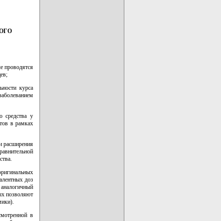
НОГО
ые проводятся
ев;
ьности курса
 заболеванием
о средства у
тов в рамках
ти расширения
равнительной
ства.
оригинальных
алентных доз
 аналогичный
ых позволяют
мики).
смотренной в