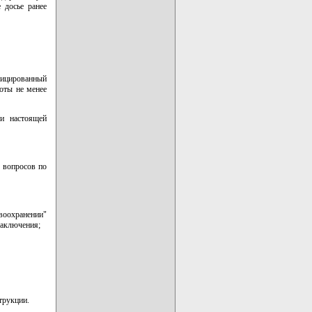
 досье ранее
фицированный
оты не менее
 и настоящей
и вопросов по
воохранении"
заключения;
трукции.