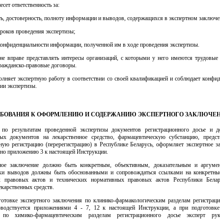
есет ответственность за:
ь, достоверность, полноту информации и выводов, содержащихся в экспертном заключе
роков проведения экспертизы;
онфиденциальности информации, полученной им в ходе проведения экспертизы.
 не вправе представлять интересы организаций, с которыми у него имеются трудовые
ражданско-правовые договоры.
олняет экспертную работу в соответствии со своей квалификацией и соблюдает конфид
ии экспертизы.
ТРЕБОВАНИЯ К ОФОРМЛЕНИЮ И СОДЕРЖАНИЮ ЭКСПЕРТНОГО ЗАКЛЮЧЕ
 по результатам проведенной экспертизы документов регистрационного досье и д
ых документов на лекарственное средство, фармацевтическую субстанцию, предс
нную регистрацию (перерегистрацию) в Республике Беларусь, оформляет экспертное з
сно приложению 3 к настоящей Инструкции.
ное заключение должно быть конкретным, объективным, доказательным и аргуме
и выводов должны быть обоснованными и сопровождаться ссылками на конкретны
х правовых актов и технических нормативных правовых актов Республики Белар
карственных средств.
готовке экспертного заключения по клинико-фармакологическим разделам регистраци
оводствуется приложениями 4 - 7, 12 к настоящей Инструкции, а при подготовке
 по химико-фармацевтическим разделам регистрационного досье эксперт руко