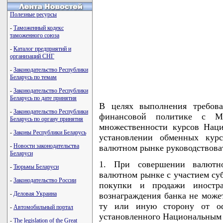
Полезные ресурсы
-
Таможенный кодекс
таможенного союза
-
Каталог предприятий и
организаций СНГ
-
Законодательство Республики
Беларусь по темам
-
Законодательство Республики
Беларусь по дате принятия
В целях выполнения требов
-
Законодательство Республики
финансовой политике с М
Беларусь по органу принятия
множественности курсов Нац
-
Законы Республики Беларусь
установлении обменных кур
-
Новости законодательства
валютном рынке руководствова
Беларуси
1. При совершении валютн
-
Тюрьмы Беларуси
валютном рынке с участием су
-
Законодательство России
покупки и продажи иностр
-
Деловая Украина
вознаграждения банка не может
ту или иную сторону от офи
-
Автомобильный портал
установленного Национальным 
-
The legislation of the Great