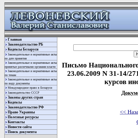
Главная
Законодательство РБ
Кодексы Беларуси
Законодательные и нормативные акты
по дате принятия
Законодательные и нормативные акты
Письмо Национального
принятые различными органами власти
Законодательные и нормативные акты
23.06.2009 N 31-14/2
по темам
Законодательные и нормативные акты
курсов ин
по виду документы
Международное право в Беларуси
Докум
Законодательство СССР
Законы других стран
Кодексы
Законодательство РФ
<< Наз
Право Украины
Полезные ресурсы
Контакты
Новости сайта
Поиск документа