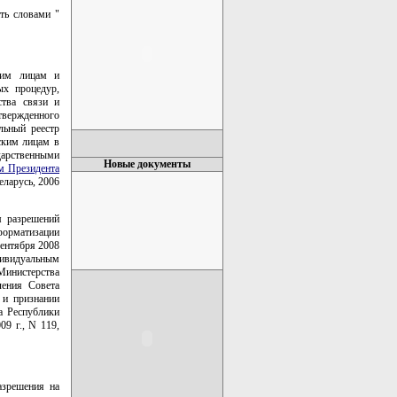
ть словами "
ким лицам и
ых процедур,
ства связи и
вержденного
льный реестр
еским лицам в
дарственными
Новые документы
м Президента
еларусь, 2006
м разрешений
форматизации
сентября 2008
ивидуальным
Министерства
ления Совета
 и признании
а Республики
09 г., N 119,
азрешения на