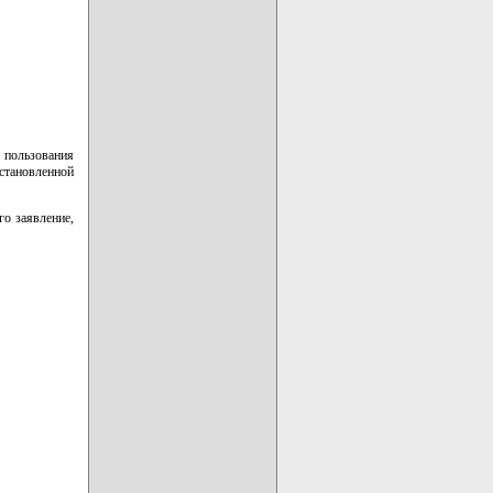
 пользования
становленной
о заявление,