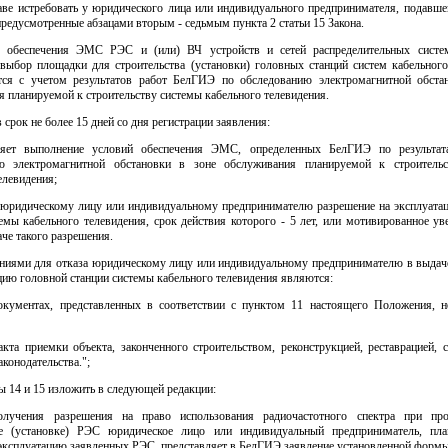
ве истребовать у юридического лица или индивидуального предпринимателя, подавшег
редусмотренные абзацами вторым - седьмым пункта 2 статьи 15 Закона.
 обеспечения ЭМС РЭС и (или) ВЧ устройств и сетей распределительных систе
 выбор площадки для строительства (установки) головных станций систем кабельного
тся с учетом результатов работ БелГИЭ по обследованию электромагнитной обста
 планируемой к строительству системы кабельного телевидения.
 срок не более 15 дней со дня регистрации заявления:
еряет выполнение условий обеспечения ЭМС, определенных БелГИЭ по результат
ю электромагнитной обстановки в зоне обслуживания планируемой к строитель
елевидения;
т юридическому лицу или индивидуальному предпринимателю разрешение на эксплуата
емы кабельного телевидения, срок действия которого - 5 лет, или мотивированное у
аче такого разрешения.
аниями для отказа юридическому лицу или индивидуальному предпринимателю в выдач
цию головной станции системы кабельного телевидения являются:
окументах, представленных в соответствии с пунктом 11 настоящего Положения, н
акта приемки объекта, законченного строительством, реконструкцией, реставрацией,
аконодательства.";
ты 14 и 15 изложить в следующей редакции:
лучения разрешения на право использования радиочастотного спектра при про
ве (установке) РЭС юридическое лицо или индивидуальный предприниматель, п
эксплуатацию заявленных РЭС, представляет в БелГИЭ заявление установленной формы