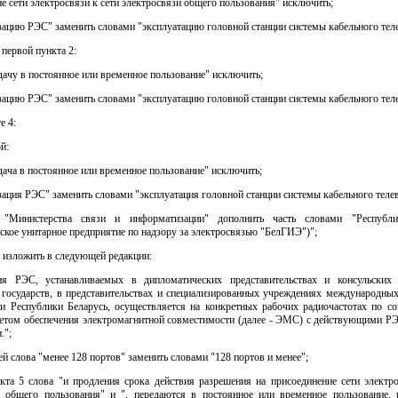
е сети электросвязи к сети электросвязи общего пользования" исключить;
зацию РЭС" заменить словами "эксплуатацию головной станции системы кабельного тел
и первой пункта 2:
едачу в постоянное или временное пользование" исключить;
зацию РЭС" заменить словами "эксплуатацию головной станции системы кабельного тел
е 4:
й:
едача в постоянное или временное пользование" исключить;
зация РЭС" заменить словами "эксплуатация головной станции системы кабельного теле
 "Министерства связи и информатизации" дополнить часть словами "Республи
ское унитарное предприятие по надзору за электросвязью "БелГИЭ")";
 изложить в следующей редакции:
ия РЭС, устанавливаемых в дипломатических представительствах и консульских
 государств, в представительствах и специализированных учреждениях международных
ии Республики Беларусь, осуществляется на конкретных рабочих радиочастотах по со
етом обеспечения электромагнитной совместимости (далее - ЭМС) с действующими РЭ
.";
ьей слова "менее 128 портов" заменить словами "128 портов и менее";
нкта 5 слова "и продления срока действия разрешения на присоединение сети электр
и общего пользования" и ", передаются в постоянное или временное пользование, 