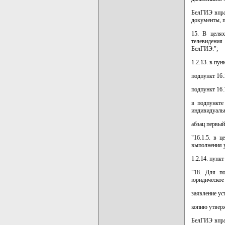
БелГИЭ впра
документы, п
15. В целях
телевидения
БелГИЭ.";
1.2.13. в пун
подпункт 16.
подпункт 16.
в подпункте
индивидуаль
абзац первый
"16.1.5. в 
выполнения 
1.2.14. пунк
"18. Для по
юридическое
заявление у
копию утверж
БелГИЭ впра