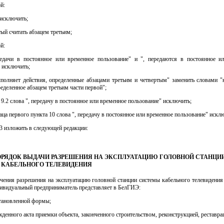
й:
 исключить;
тый считать абзацем третьим;
й:
редачи в постоянное или временное пользование" и ", передаются в постоянное и
 исключить;
ыполняет действия, определенные абзацами третьим и четвертым" заменить словами "
ределенное абзацем третьим части первой";
 9.2 слова ", передачу в постоянное или временное пользование" исключить;
бзаца первого пункта 10 слова ", передачу в постоянное или временное пользование" искл
у 3 изложить в следующей редакции:
 ПОРЯДОК ВЫДАЧИ РАЗРЕШЕНИЯ НА ЭКСПЛУАТАЦИЮ ГОЛОВНОЙ СТАНЦИ
КАБЕЛЬНОГО ТЕЛЕВИДЕНИЯ
учения разрешения на эксплуатацию головной станции системы кабельного телевидения
дивидуальный предприниматель представляет в БелГИЭ:
становленной формы;
денного акта приемки объекта, законченного строительством, реконструкцией, реставра