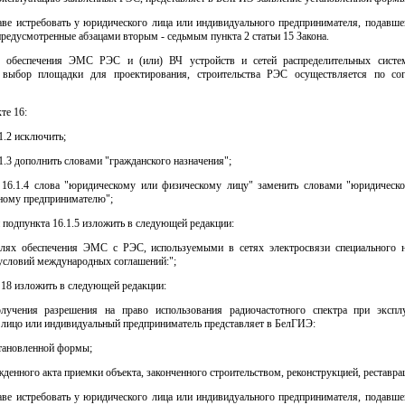
ве истребовать у юридического лица или индивидуального предпринимателя, подавшег
редусмотренные абзацами вторым - седьмым пункта 2 статьи 15 Закона.
 обеспечения ЭМС РЭС и (или) ВЧ устройств и сетей распределительных систе
 выбор площадки для проектирования, строительства РЭС осуществляется по со
кте 16:
1.2 исключить;
1.3 дополнить словами "гражданского назначения";
 16.1.4 слова "юридическому или физическому лицу" заменить словами "юридическ
ному предпринимателю";
 подпункта 16.1.5 изложить в следующей редакции:
целях обеспечения ЭМС с РЭС, используемыми в сетях электросвязи специального н
условий международных соглашений:";
т 18 изложить в следующей редакции:
лучения разрешения на право использования радиочастотного спектра при эксп
 лицо или индивидуальный предприниматель представляет в БелГИЭ:
становленной формы;
денного акта приемки объекта, законченного строительством, реконструкцией, реставра
ве истребовать у юридического лица или индивидуального предпринимателя, подавшег