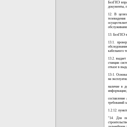
БелГИЭ впра
документы, п
12. В целях
телевидения
осуществляе
обслуживания
13. БелГИЭ в
13.1. пров
обследовани
кабельного т
13.2. выдае
станции сист
отказе в выд
13-1. Основ
на эксплуата
наличие в д
информации;
составление 
требований з
1.2.12. пунк
"14. Для по
строительст
дальнейшем 