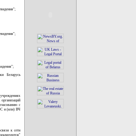
евидения";
евидения";
видения";
ки Беларусь
 учреждениях
 организаций
гласованию с
С и (или) ВЧ
освязи к сети
реализуются"