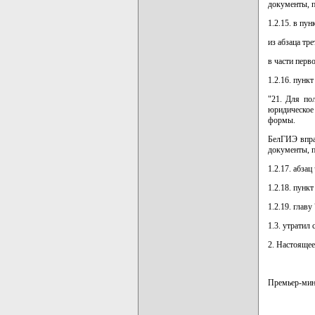
документы, п
1.2.15. в пун
из абзаца тр
в части перв
1.2.16. пунк
"21. Для по
юридическое
формы.
БелГИЭ впра
документы, п
1.2.17. абза
1.2.18. пунк
1.2.19. главу
1.3. утратил 
2. Настоящее
Премьер-ми