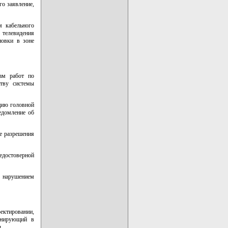
о заявление,
м кабельного
 телевидения
новки в зоне
ам работ по
ству системы
цию головной
ведомление об
е разрешения
едостоверной
 с нарушением
ектировании,
ланирующий в
.