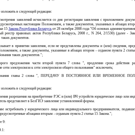
 6 изложить в следующей редакции:
смотрения заявлений исчисляется со дня регистрации заявления с приложением докум
редусмотренных настоящим Положением, а также документов, указанных в абзацах втор
тьи 15
Закона Республики Беларусь
от 28 октября 2008 года "Об основах административ
й реестр правовых актов Республики Беларусь, 2008 г., N 264, 2/1530) (далее - Зак
 таких документов.
зывает в принятии заявления, если не представлены документы и (или) сведения, пре
ложением, а также документы, указанные в абзацах втором - седьмом пункта 2 статьи
бования таких документов.";
торого предложения части второй пункта 7 слова ", продлении срока действия р
е сети электросвязи к сети электросвязи общего пользования" исключить;
 названия главы 2 слова ", ПЕРЕДАЧУ В ПОСТОЯННОЕ ИЛИ ВРЕМЕННОЕ ПО
 8 изложить в следующей редакции:
чения разрешения на приобретение РЭС и (или) ВЧ устройств юридическое лицо или и
тель представляет в БелГИЭ заявление установленной формы.
ве истребовать у юридического лица или индивидуального предпринимателя, подавшег
редусмотренные абзацами вторым - седьмым пункта 2 статьи 15 Закона.";
е 9:
.1: