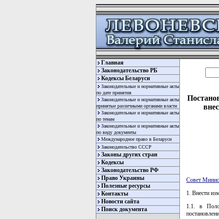
Главная
Законодательство РБ
Кодексы Беларуси
Законодательные и нормативные акты
по дате принятия
Постанов
Законодательные и нормативные акты
внес
принятые различными органами власти
Законодательные и нормативные акты
по темам
Законодательные и нормативные акты
по виду документы
Международное право в Беларуси
Законодательство СССР
Законы других стран
Кодексы
Законодательство РФ
Право Украины
Совет Минис
Полезные ресурсы
1. Внести из
Контакты
Новости сайта
1.1. в Пол
Поиск документа
постановлени