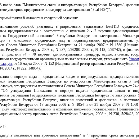
т 6 после слов "Министерства связи и информатизации Республики Беларусь" дополни
ское унитарное предприятие по надзору за электросвязью "БелГИЭ")";
 седьмой пункта 8 изложить в следующей редакции:
 выполнение условий, указанных в разрешениях, выдаваемых БелГИЭ юридичес
ным предпринимателям в соответствии с пунктами 2 - 7 перечня административн
мых Государственной инспекцией Республики Беларусь по электросвязи Министер
ации в отношении юридических лиц и индивидуальных предпринимателей, ут
ием Совета Министров Республики Беларусь от 21 ноября 2007 г. N 1560 (Национа
ов Республики Беларусь, 2007 г., N 287, 5/26208; 2009 г., N 118, 5/29742), и физич
и с пунктами 74 - 79 перечня административных процедур, осуществляемых госу
иными государственными организациями по заявлениям граждан, утвержденного
Указо
Беларусь
от 16 марта 2006 г. N 152 (Национальный реестр правовых актов Республики Б
44; 2007 г., N 222, 1/8854);
жении о порядке выдачи юридическим лицам и индивидуальным предпринимателя
нной инспекции Республики Беларусь по электросвязи Министерства связи и ин
еларусь, утвержденном постановлением Совета Министров Республики Беларусь от 24 
"Об утверждении Положения о порядке выдачи юридическим лицам и инд
телям разрешений Государственной инспекции Республики Беларусь по электросвязи 
орматизации Республики Беларусь, внесении изменений и дополнений в постанов
еспублики Беларусь от 17 августа 2006 г. N 1054 и от 21 ноября 2007 г. N 1560
 силу некоторых постановлений и отдельных положений постановлений Правительств
ациональный реестр правовых актов Республики Беларусь, 2008 г., N 236, 5/28423; 20
е 1:
редачу в постоянное или временное пользование" и ", продление срока действия р