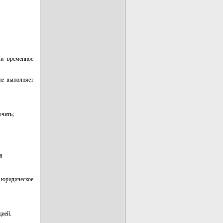
ли временное
не выполняет
ючить;
И
 юридическое
цией.