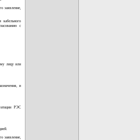
о заявление,
м кабельного
гласованию с
ому лицу или
азначения, и
луатации РЭС
цией.
о заявление,