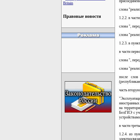
присоединени
Britain
слова "реали
Правовые новости
1.2.2. в част
слова ", пер
слова "реали
1.2.3. в пункт
в части перво
слова ", пер
слова "реали
после слов
(республикан
часть вторую
"Эксплуатац
иностранных
на территор
БелГИЭ с уч
устройствами
в части трет
1.2.4. из пу
электросвяз