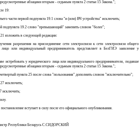
редусмотренные абзацами вторым - седьмым пункта 2 статьи 15 Закона.";
кте 19:
етьего части первой подпункта 19.1 слова "и (или) ВЧ устройства" исключить;
ой подпункта 19.2 слово "превышающий" заменить словом "более";
т 21 изложить в следующей редакции:
лучения разрешения на присоединение сети электросвязи к сети электросвязи общего
 лицо или индивидуальный предприниматель представляет в БелГИЭ заявление у
ве истребовать у юридического лица или индивидуального предпринимателя, подавшег
редусмотренные абзацами вторым - седьмым пункта 2 статьи 15 Закона.";
ц четвертый пункта 25 после слова "пользования" дополнить словом "исключительно";
т 27 исключить;
 7 исключить;
силу.
 постановление вступает в силу после его официального опубликования.
нистр Республики Беларусь С.СИДОРСКИЙ