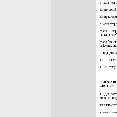
в части перво
абзац третий
абзац четвер
в части второ
слова ", пе
пользование"
слова "не в
действие, оп
из подпункта
1.2.10. из а
1.2.11. глав
"Глава 3
СИСТЕМЫ 
11. Для пол
лицо или ин
заявление у
копию утверж