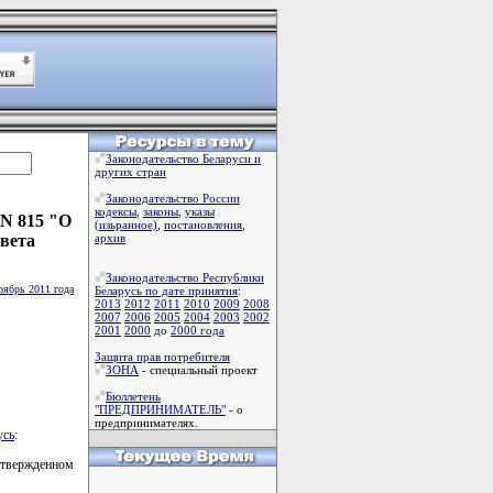
Законодательство Беларуси и
других стран
Законодательство России
кодексы
,
законы
,
указы
 N 815 "О
(изьранное)
,
постановления
,
вета
архив
Законодательство Республики
оябрь 2011 года
Беларусь по дате принятия
:
2013
2012
2011
2010
2009
2008
2007
2006
2005
2004
2003
2002
2001
2000
до
2000 года
Защита прав потребителя
ЗОНА
- специальный проект
Бюллетень
"ПРЕДПРИНИМАТЕЛЬ"
- о
предпринимателях.
усь
:
твержденном