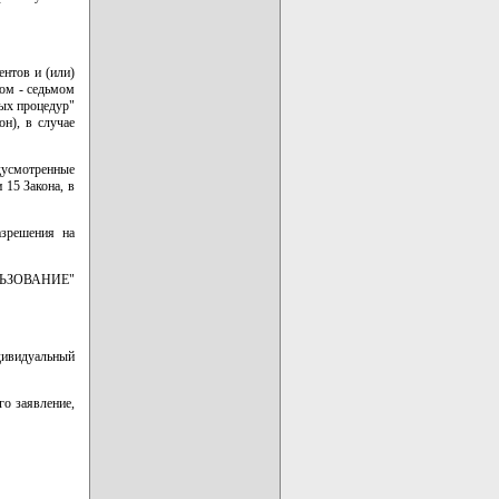
ентов и (или)
ом - седьмом
ных процедур"
он), в случае
дусмотренные
 15 Закона, в
азрешения на
ЛЬЗОВАНИЕ"
ндивидуальный
о заявление,