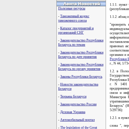
1.1.1. пунк
Полезные ресурсы
(республикан
-
Таможенный кодекс
1.1.2. абзац
таможенного союза
"проверять
-
Каталог предприятий и
индивидуаль
организаций СНГ
осуществляе
информатиз
-
Законодательство Республики
постановлен
Беларусь по темам
правовых акт
соответстви
-
Законодательство Республики
органами и 
Беларусь по дате принятия
Республики 
г., N 44, 1/73
-
Законодательство Республики
Беларусь по органу принятия
1.2. в Поло
Государстве
-
Законы Республики Беларусь
Республики Б
г. N 1401 
-
Новости законодательства
предпринима
Беларуси
связи и инф
-
Тюрьмы Беларуси
Министров Р
утратившими
-
Законодательство России
Беларусь" (Н
5/29736):
-
Деловая Украина
1.2.1. в пункт
-
Автомобильный портал
слова ", пе
-
The legislation of the Great