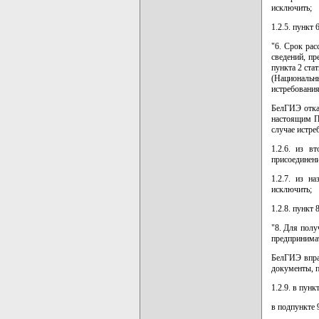
исключить;
1.2.5. пункт
"6. Срок рас
сведений, п
пункта 2 ста
(Национальны
истребования
БелГИЭ отка
настоящим По
случае истре
1.2.6. из в
присоединени
1.2.7. из
исключить;
1.2.8. пункт
"8. Для полу
предпринима
БелГИЭ впра
документы, п
1.2.9. в пункт
в подпункте 9