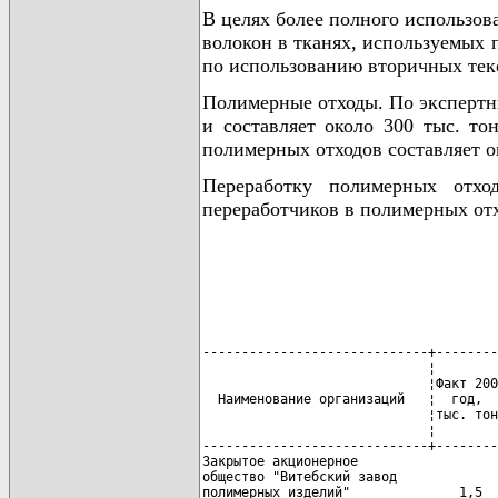
В целях более полного использо
волокон в тканях, используемых
по использованию вторичных текс
Полимерные отходы. По экспертн
и составляет около 300 тыс. т
полимерных отходов составляет о
Переработку полимерных отхо
переработчиков в полимерных отх
-----------------------------+--------
                             ¦        
                             ¦Факт 200
  Наименование организаций   ¦  год,  
                             ¦тыс. тон
                             ¦        
-----------------------------+--------
Закрытое акционерное

общество "Витебский завод
