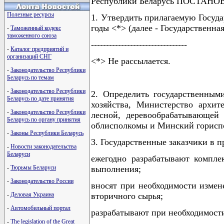
Республики Беларусь ПОСТАН
Полезные ресурсы
1. Утвердить прилагаемую Госуда
годы <*> (далее - Государственна
-
Таможенный кодекс
таможенного союза
--------------------------------
-
Каталог предприятий и
организаций СНГ
<*> Не рассылается.
-
Законодательство Республики
Беларусь по темам
-
Законодательство Республики
2. Определить государственным
Беларусь по дате принятия
хозяйства, Министерство архит
-
Законодательство Республики
лесной, деревообрабатывающей
Беларусь по органу принятия
облисполкомы и Минский горисп
-
Законы Республики Беларусь
3. Государственные заказчики в 
-
Новости законодательства
Беларуси
ежегодно разрабатывают компле
выполнения;
-
Тюрьмы Беларуси
-
Законодательство России
вносят при необходимости измен
вторичного сырья;
-
Деловая Украина
-
Автомобильный портал
разрабатывают при необходимост
-
The legislation of the Great