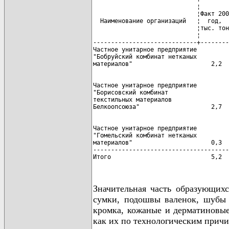
                             ¦        
                             ¦Факт 200
  Наименование организаций   ¦  год,  
                             ¦тыс. тон
                             ¦        
-----------------------------+--------
Частное унитарное предприятие

"Бобруйский комбинат нетканых

Частное унитарное предприятие

"Борисовский комбинат

текстильных материалов

Частное унитарное предприятие

"Гомельский комбинат нетканых

материалов"                      0,3  
--------------------------------------
Итого                            5,2  
Значительная часть образующихс
сумки, подошвы валенок, шубы 
кромка, кожаные и дерматиновые 
как их по технологическим причи