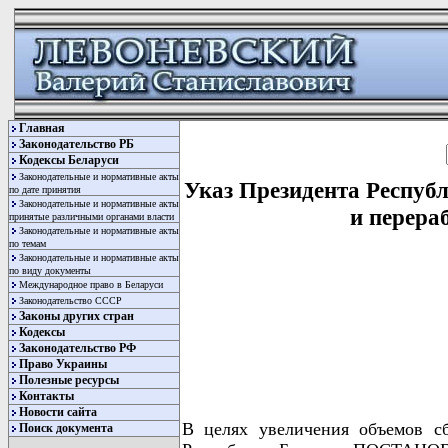
Главная
Законодательство РБ
Кодексы Беларуси
Законодательные и нормативные акты
Указ Президента Республ
по дате принятия
Законодательные и нормативные акты
и перера
принятые различными органами власти
Законодательные и нормативные акты
по темам
Законодательные и нормативные акты
по виду документы
Международное право в Беларуси
Законодательство СССР
Законы других стран
Кодексы
Законодательство РФ
Право Украины
Полезные ресурсы
Контакты
Новости сайта
В целях увеличения объемов сб
Поиск документа