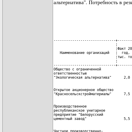
альтернатива". Потребность в ре
------------------------------+-------
                              ¦       
                              ¦Факт 20
   Наименование организаций   ¦  год, 
                              ¦тыс. то
                              ¦       
------------------------------+-------
Общество с ограниченной

ответственностью

Открытое акционерное общество

Производственное

республиканское унитарное

предприятие "Белорусский

Частное производственно-
