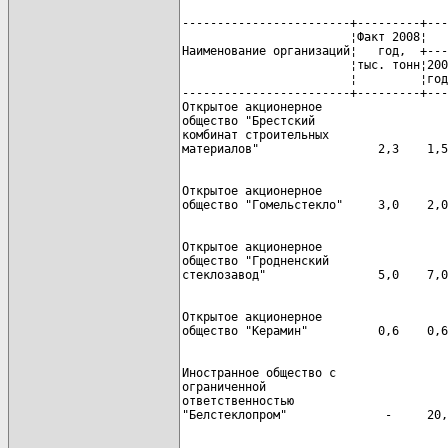
------------------------+---------+---
                        ¦Факт 2008¦   
Наименование организаций¦   год,  +---
                        ¦тыс. тонн¦200
                        ¦         ¦год
------------------------+---------+---
Открытое акционерное

общество "Брестский

комбинат строительных

Открытое акционерное

Открытое акционерное

общество "Гродненский

Открытое акционерное

Иностранное общество с

ограниченной

ответственностью
