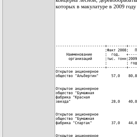
концерна лесной, деревообрабат
которых в макулатуре в 2009 году 
-----------------------+---------+----
                       ¦Факт 2008¦   П
     Наименование      ¦  год,   +----
      организаций      ¦тыс. тонн¦2009
                       ¦         ¦ год
-----------------------+---------+----
Открытое акционерное

Открытое акционерное

общество "Бумажная

фабрика "Красная

Открытое акционерное

общество "Бумажная

Открытое акционерное
