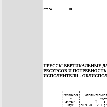
                                      
--------------------------------------
Итого          10      -    -    -    
ПРЕССЫ ВЕРТИКАЛЬНЫЕ Д
РЕСУРСОВ И ПОТРЕБНОСТЬ
ИСПОЛНИТЕЛИ - ОБЛИСПО
-----------+---------+----------------
           ¦Имеющиеся¦  Дополнительная
           ¦    в    ¦           годам
           ¦наличии, +----+----T----+-
           ¦  штук   ¦2009¦2010¦2011¦2