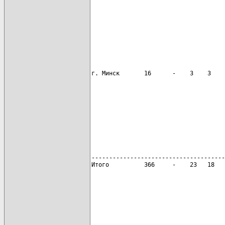
                                      
                                      
                                      
                                      
--------------------------------------
Итого          366     -    23   18   