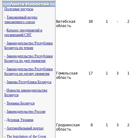
Полезные ресурсы
-
Таможенный кодекс
Витебская      30      1    -    2    
таможенного союза
область

-
Каталог предприятий и
организаций СНГ
                                      
-
Законодательство Республики
Беларусь по темам
-
Законодательство Республики
Беларусь по дате принятия
-
Законодательство Республики
Гомельская     17      1    3    1    
Беларусь по органу принятия
область

-
Законы Республики Беларусь
-
Новости законодательства
                                      
Беларуси
-
Тюрьмы Беларуси
-
Законодательство России
-
Деловая Украина
Гродненская     8      1    3    2    
-
Автомобильный портал
область

-
The legislation of the Great