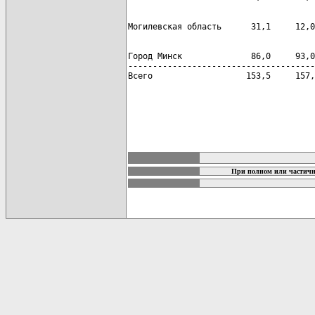
Город Минск              86,0     93,0
--------------------------------------
Всего                   153,5     157,
карта новых документов
При полном или частичн