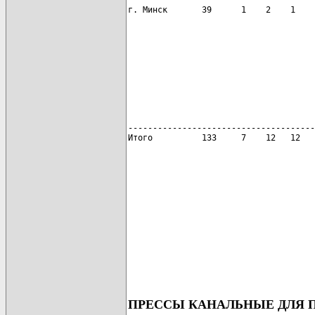
                                      
                                      
                                      
--------------------------------------
Итого          133     7    12   12   
ПРЕССЫ КАНАЛЬНЫЕ ДЛЯ 