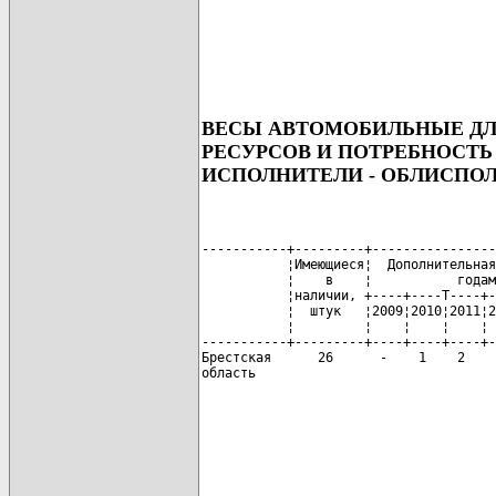
ВЕСЫ АВТОМОБИЛЬНЫЕ ДЛ
РЕСУРСОВ И ПОТРЕБНОСТЬ
ИСПОЛНИТЕЛИ - ОБЛИСПО
-----------+---------+----------------
           ¦Имеющиеся¦  Дополнительная
           ¦    в    ¦           годам
           ¦наличии, +----+----T----+-
           ¦  штук   ¦2009¦2010¦2011¦2
           ¦         ¦    ¦    ¦    ¦ 
-----------+---------+----+----+----+-
Брестская      26      -    1    2    
область

                                      