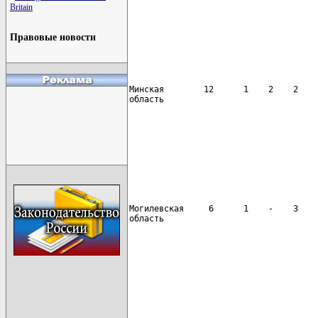
Britain
                                      
Правовые новости
Минская        12      1    2    2    
область

                                      
Могилевская     6      1    -    3    
область

                                      