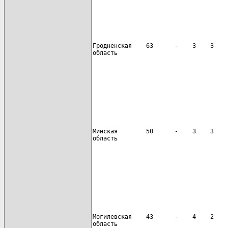
Гродненская    63      -    3    3    
область

                                      
Минская        50      -    3    3    
область

                                      
Могилевская    43      -    4    2    
область
