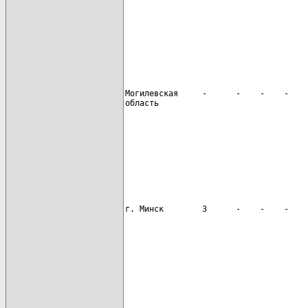
                                      
Могилевская     -      -    -    -    
область

                                      
                                      
                                      