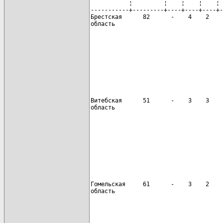
           ¦         ¦    ¦    ¦    ¦ 
-----------+---------+----+----+----+-
Брестская      82      -    4    2    
область

                                      
Витебская      51      -    3    3    
область

                                      
Гомельская     61      -    3    2    
область

                                      