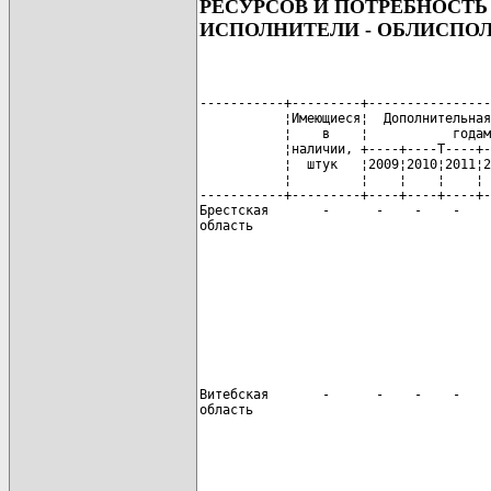
РЕСУРСОВ И ПОТРЕБНОСТЬ
ИСПОЛНИТЕЛИ - ОБЛИСПО
-----------+---------+----------------
           ¦Имеющиеся¦  Дополнительная
           ¦    в    ¦           годам
           ¦наличии, +----+----T----+-
           ¦  штук   ¦2009¦2010¦2011¦2
           ¦         ¦    ¦    ¦    ¦ 
-----------+---------+----+----+----+-
Брестская       -      -    -    -    
область

                                      
Витебская       -      -    -    -    
область

                                      