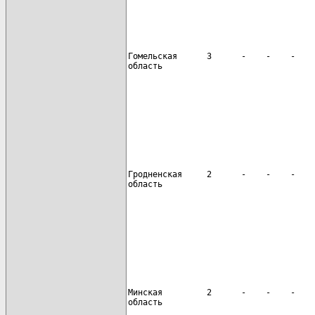
Гомельская      3      -    -    -    
область

                                      
Гродненская     2      -    -    -    
область

                                      
Минская         2      -    -    -    
область
