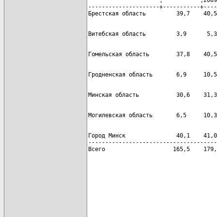
---------------------+-----------+----
Город Минск               40,1    41,0
--------------------------------------
Всего                    165,5    179,