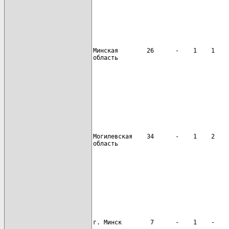
                                      
Минская        26      -    1    1    
область

                                      
Могилевская    34      -    1    2    
область

                                      