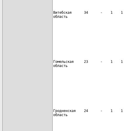
Витебская      34      -    1    1    
область

                                      
Гомельская     23      -    1    1    
область

                                      
Гродненская    24      -    1    1    
область
