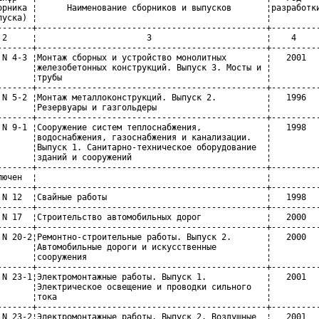
орника ¦      Наименование сборников и выпусков       ¦разработки
пуска) ¦                                              ¦          
-------+----------------------------------------------+----------
 2     ¦                      3                       ¦    4     
-------+----------------------------------------------+----------
 N 4-3 ¦Монтаж сборных и устройство монолитных        ¦   2001   
       ¦железобетонных конструкций. Выпуск 3. Мосты и ¦          
       ¦трубы                                         ¦          
-------+----------------------------------------------+----------
 N 5-2 ¦Монтаж металлоконструкций. Выпуск 2.          ¦   1996   
       ¦Резервуары и газгольдеры                      ¦          
-------+----------------------------------------------+----------
 N 9-1 ¦Сооружение систем теплоснабжения,             ¦   1998   
       ¦водоснабжения, газоснабжения и канализации.   ¦          
       ¦Выпуск 1. Санитарно-техническое оборудование  ¦          
       ¦зданий и сооружений                           ¦          
-------+----------------------------------------------+----------
лючен  ¦                                              ¦          
-------+----------------------------------------------+----------
 N 12  ¦Свайные работы                                ¦   1998   
-------+----------------------------------------------+----------
 N 17  ¦Строительство автомобильных дорог             ¦   2000   
-------+----------------------------------------------+----------
 N 20-2¦Ремонтно-строительные работы. Выпуск 2.       ¦   2000   
       ¦Автомобильные дороги и искусственные          ¦          
       ¦сооружения                                    ¦          
-------+----------------------------------------------+----------
 N 23-1¦Электромонтажные работы. Выпуск 1.            ¦   2001   
       ¦Электрическое освещение и проводки сильного   ¦          
       ¦тока                                          ¦          
-------+----------------------------------------------+----------
 N 23-2¦Электромонтажные работы. Выпуск 2. Воздушные  ¦   2001   