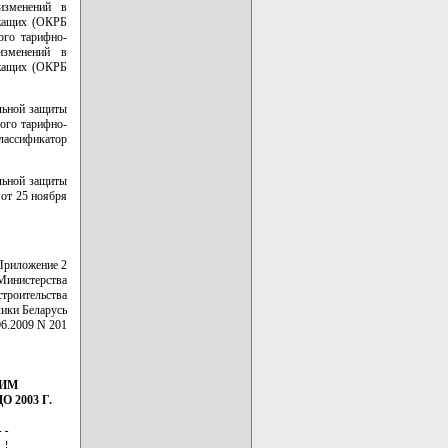
изменений в
ужащих (ОКРБ
ого тарифно-
изменений в
ужащих (ОКРБ
льной защиты
ного тарифно-
лассификатор
льной защиты
 от 25 ноября
Приложение 2
Министерства
строительства
ики Беларусь
06.2009 N 201
КИМ
2003 Г.
-

¦
