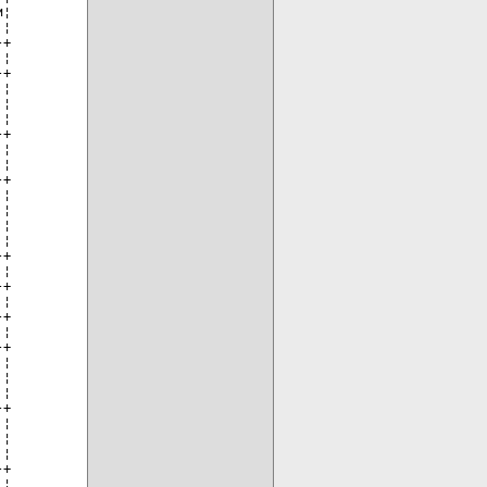
¦

¦

+

¦

+

¦

¦

¦

+

¦

¦

+

¦

¦

¦

¦

+

¦

+

¦

+

¦

+

¦

¦

¦

+

¦

¦

¦

+

¦
