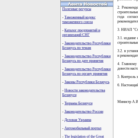
2. Рекоменд
Полезные ресурсы
строительны
года согла
-
Таможенный кодекс
рекомендате
таможенного союза
3. НИАП "Ст
-
Каталог предприятий и
организаций СНГ
3.1. издание
строительные
-
Законодательство Республики
Беларусь по темам
3.2. в уста
и рекомендат
-
Законодательство Республики
Беларусь по дате принятия
4. Главному
довести наст
-
Законодательство Республики
Беларусь по органу принятия
5. Контроль 
-
Законы Республики Беларусь
6. Настоящий
-
Новости законодательства
Беларуси
Министр А.И
-
Тюрьмы Беларуси
-
Законодательство России
-
Деловая Украина
-
Автомобильный портал
-
The legislation of the Great