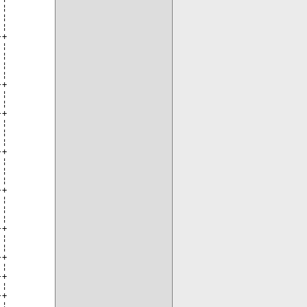
¦

¦

¦

+

¦

¦

¦

¦

+

¦

¦

+

¦

¦

¦

+

¦

¦

¦

+

¦

¦

¦

+

¦

¦

+

¦

+

¦

+

¦
