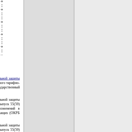
+

¦

+

¦

¦

+

¦

¦

+

¦

¦

+

¦

--
льной защиты
ного тарифно-
ударственный
льной защиты
выпуск 55(59)
изменений в
ужащих (ОКРБ
льной защиты
выпуск 55(59)