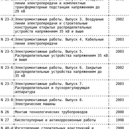
       ¦линии электропередачи и комплектные           ¦          
       ¦трансформаторные подстанции напряжением до    ¦          
       ¦20 кВ                                         ¦          
-------+----------------------------------------------+----------
 N 23-3¦Электромонтажные работы. Выпуск 3. Воздушные  ¦   2002   
       ¦линии электропередачи и строительные          ¦          
       ¦конструкции открытых распределительных        ¦          
       ¦устройств напряжением 35 кВ и выше            ¦          
-------+----------------------------------------------+----------
 N 23-4¦Электромонтажные работы. Выпуск 4. Кабельные  ¦   2003   
       ¦линии электропередачи                         ¦          
-------+----------------------------------------------+----------
 N 23-5¦Электромонтажные работы. Выпуск 5.            ¦   2003   
       ¦Распределительные устройства напряжением 35 кВ¦          
       ¦и выше                                        ¦          
-------+----------------------------------------------+----------
 N 23-6¦Электромонтажные работы. Выпуск 6. Закрытые   ¦   2002   
       ¦распределительные устройства напряжением до   ¦          
       ¦35 кВ                                         ¦          
-------+----------------------------------------------+----------
 N 23-7¦Электромонтажные работы. Выпуск 7.            ¦   2003   
       ¦Распределительная и пускорегулирующая         ¦          
       ¦аппаратура                                    ¦          
-------+----------------------------------------------+----------
 N 23-8¦Электромонтажные работы. Выпуск 8.            ¦   2003   
       ¦Электрические машины                          ¦          
-------+----------------------------------------------+----------
 N 26  ¦Монтаж технологических трубопроводов          ¦   2000   
-------+----------------------------------------------+----------
 N 27  ¦Кислотоупорные и антикоррозионные работы      ¦   1998   
-------+----------------------------------------------+----------
 N 40-4¦Изготовление строительных конструкций и       ¦   2000   