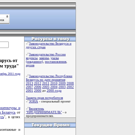
Законодательство Беларуси и
других стран
Законодательство России
кодексы
,
законы
,
указы
арусь от
(изьранное)
,
постановления
,
м труда"
архив
оябрь 2011 года
Законодательство Республики
Беларусь по дате принятия
:
2013
2012
2011
2010
2009
2008
2007
2006
2005
2004
2003
2002
2001
2000
до
2000 года
Защита прав потребителя
ЗОНА
- специальный проект
рхитектуры и
Бюллетень
 Беларусь
от
"ПРЕДПРИНИМАТЕЛЬ"
- о
предпринимателях.
усь
", в целях
 монтажные и