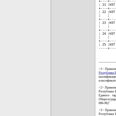
+----+---
¦ 21 ¦НЗТ
+----+---
¦ 22 ¦НЗТ
¦    ¦   
+----+---
¦ 23 ¦НЗТ
¦    ¦   
+----+---
¦ 24 ¦НЗТ
¦    ¦   
+----+---
¦ 25 ¦НЗТ
-----+---
----------------
<1> Применя
Республики 
квалификаци
классификат
<2> Применя
Республики Б
Единого та
Общегосудар
006-96)".
<3> Применя
Республики Б