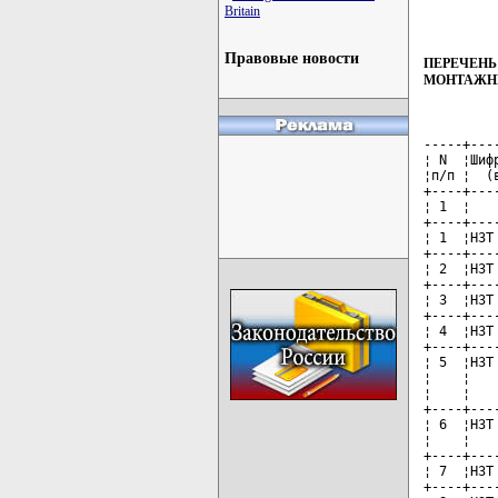
Britain
Правовые новости
ПЕРЕЧЕНЬ
МОНТАЖНЫ
-----+---
¦ N  ¦Шиф
¦п/п ¦  (
+----+---
¦ 1  ¦   
+----+---
¦ 1  ¦НЗТ
+----+---
¦ 2  ¦НЗТ
+----+---
¦ 3  ¦НЗТ
+----+---
¦ 4  ¦НЗТ
+----+---
¦ 5  ¦НЗТ
¦    ¦   
¦    ¦   
+----+---
¦ 6  ¦НЗТ
¦    ¦   
+----+---
¦ 7  ¦НЗТ
+----+---