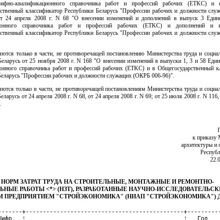
рифно-квалификационного справочника работ и профессий рабочих (ETKC) и 
ственный классификатор Республики Беларусь "Профессии рабочих и должности сл
от 24 апреля 2008 г. N 68 "О внесении изменений и дополнений в выпуск 3 Един
ионного справочника работ и профессий рабочих (ETKC) и дополнений и 
ственный классификатор Республики Беларусь "Профессии рабочих и должности сл
ются только в части, не противоречащей постановлению Министерства труда и социа
еларусь от 25 ноября 2008 г. N 168 "О внесении изменений в выпуски 1, 3 и 58 Еди
онного справочника работ и профессий рабочих (ETKC) и в Общегосударственный к
Беларусь "Профессии рабочих и должности служащих (ОКРБ 006-96)".
ются только в части, не противоречащей постановлениям Министерства труда и социа
еларусь от 24 апреля 2008 г. N 68, от 24 апреля 2008 г. N 69; от 25 июля 2008 г. N 116,
.
к приказу 
архитектуры и 
Республ
22.
 НОРМ ЗАТРАТ ТРУДА НА СТРОИТЕЛЬНЫЕ, МОНТАЖНЫЕ И РЕМОНТНО-
ЬНЫЕ РАБОТЫ <*> (НЗТ), РАЗРАБОТАННЫЕ НАУЧНО-ИССЛЕДОВАТЕЛЬС
 ПРЕДПРИЯТИЕМ "СТРОЙЭКОНОМИКА" (НИАП "СТРОЙЭКОНОМИКА") ДО 
-------+----------------------------------------------+----------
Шифр   ¦                                              ¦   Год    