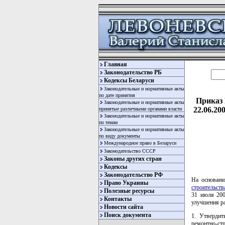
Главная
Законодательство РБ
Кодексы Беларуси
Законодательные и нормативные акты
по дате принятия
Приказ 
Законодательные и нормативные акты
22.06.2
принятые различными органами власти
Законодательные и нормативные акты
по темам
Законодательные и нормативные акты
по виду документы
Международное право в Беларуси
Законодательство СССР
Законы других стран
Кодексы
Законодательство РФ
На основани
Право Украины
строительств
Полезные ресурсы
31 июля 20
Контакты
улучшения р
Новости сайта
Поиск документа
1. Утвердит
ремонтно-стр