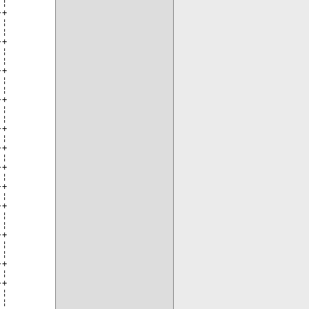
¦

+

¦

¦

+

¦

¦

+

¦

¦

+

¦

¦

+

¦

+

¦

+

¦

+

¦

+

¦

¦

+

¦

¦

+

¦

+

¦

¦
