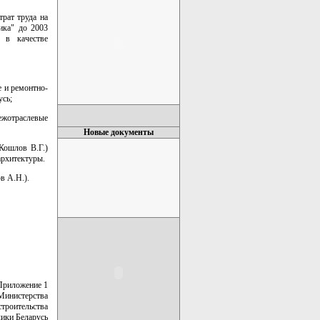
рат труда на
ика" до 2003
 в качестве
е и ремонтно-
усь;
ежотраслевые
Новые документы
Кошлов В.Г.)
архитектуры.
в А.Н.).
Приложение 1
Министерства
строительства
ики Беларусь