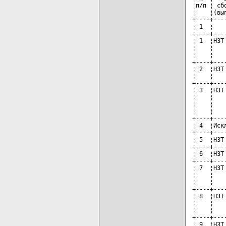
¦п/п ¦ сб
¦    ¦(вы
+----+---
¦ 1  ¦   
+----+---
¦ 1  ¦НЗТ
¦    ¦   
¦    ¦   
+----+---
¦ 2  ¦НЗТ
¦    ¦   
+----+---
¦ 3  ¦НЗТ
¦    ¦   
¦    ¦   
¦    ¦   
+----+---
¦ 4  ¦Иск
+----+---
¦ 5  ¦НЗТ
+----+---
¦ 6  ¦НЗТ
+----+---
¦ 7  ¦НЗТ
¦    ¦   
¦    ¦   
+----+---
¦ 8  ¦НЗТ
¦    ¦   
¦    ¦   
+----+---
¦ 9  ¦НЗТ