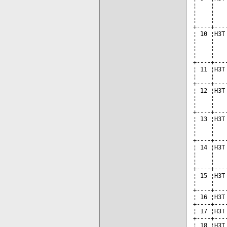
¦    ¦   
¦    ¦   
¦    ¦   
+----+---
¦ 10 ¦НЗТ
¦    ¦   
¦    ¦   
¦    ¦   
+----+---
¦ 11 ¦HЗT
¦    ¦   
+----+---
¦ 12 ¦HЗT
¦    ¦   
¦    ¦   
+----+---
¦ 13 ¦HЗT
¦    ¦   
¦    ¦   
+----+---
¦ 14 ¦HЗT
¦    ¦   
¦    ¦   
+----+---
¦ 15 ¦HЗT
¦    ¦   
+----+---
¦ 16 ¦HЗT
+----+---
¦ 17 ¦HЗT
+----+---
¦ 18 ¦HЗT