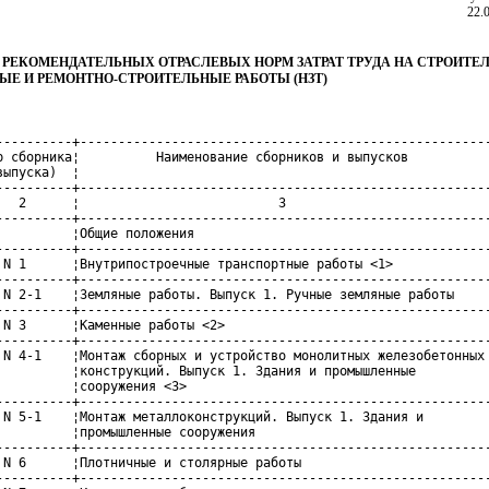
22.
 РЕКОМЕНДАТЕЛЬНЫХ ОТРАСЛЕВЫХ НОРМ ЗАТРАТ ТРУДА НА СТРОИТЕ
Е И РЕМОНТНО-СТРОИТЕЛЬНЫЕ РАБОТЫ (НЗТ)
----------+------------------------------------------------------
р сборника¦          Наименование сборников и выпусков           
выпуска)  ¦                                                      
----------+------------------------------------------------------
   2      ¦                          3                           
----------+------------------------------------------------------
          ¦Общие положения                                       
----------+------------------------------------------------------
 N 1      ¦Внутрипостроечные транспортные работы <1>             
----------+------------------------------------------------------
 N 2-1    ¦Земляные работы. Выпуск 1. Ручные земляные работы     
----------+------------------------------------------------------
 N 3      ¦Каменные работы <2>                                   
----------+------------------------------------------------------
 N 4-1    ¦Монтаж сборных и устройство монолитных железобетонных 
          ¦конструкций. Выпуск 1. Здания и промышленные          
          ¦сооружения <3>                                        
----------+------------------------------------------------------
 N 5-1    ¦Монтаж металлоконструкций. Выпуск 1. Здания и         
          ¦промышленные сооружения                               
----------+------------------------------------------------------
 N 6      ¦Плотничные и столярные работы                         
----------+------------------------------------------------------