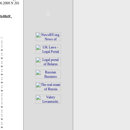
06.2009 N 201
ЛЬНЫЕ,
-

¦

¦

+

¦

+

¦

+

¦

+

¦

+

¦

+

¦

¦

¦

+

¦

¦

+

¦

+
