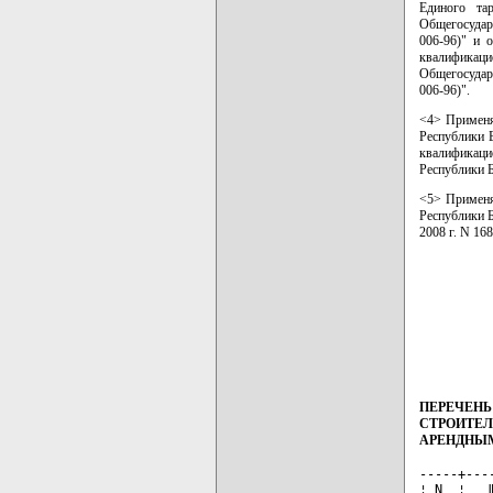
Единого та
Общегосудар
006-96)" и 
квалификац
Общегосудар
006-96)".
<4> Применя
Республики Б
квалификаци
Республики 
<5> Применя
Республики Б
2008 г. N 168
ПЕРЕЧЕНЬ
СТРОИТЕЛ
АРЕНДНЫМ
-----+---
¦ N  ¦   