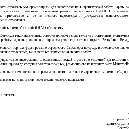
овать строительным организациям для использования в практической работе нормы зат
е, монтажные и ремонтно-строительные работы, разработанные НИАП "Стройэконом
сно приложению 2, до их полного пересмотра и утверждения министерством
льных отраслевых.
ройэкономика" (Воробей Л.М.) обеспечить:
 сборников рекомендательных отраслевых норм затрат труда на строительные, монтажны
 работы на договорной основе с организациями строительной отрасли Республики Белар
новленном порядке формирование отраслевого банка норм по труду, включающего как м
ельные отраслевые, так и местные нормы на новые виды работ.
 управлению информации, внешнеэкономической и режимно-секретной деятельности (
оящий приказ до сведения заинтересованных, разместив его на интернет-сайте Минстрой
за исполнением настоящего приказа возложить на главное управление экономики (Сидоро
 приказ вступает в силу через месяц после его подписания.
.Селезнев
к приказу 
архитектуры и 
Республ