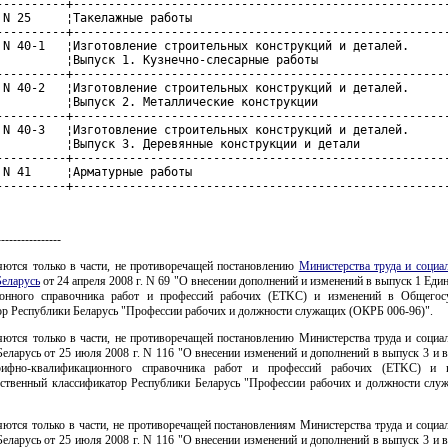
----------+------------------------------------------------------
 N 25     ¦Такелажные работы                                     
----------+------------------------------------------------------
 N 40-1   ¦Изготовление строительных конструкций и деталей.      
          ¦Выпуск 1. Кузнечно-слесарные работы                   
----------+------------------------------------------------------
 N 40-2   ¦Изготовление строительных конструкций и деталей.      
          ¦Выпуск 2. Металлические конструкции                   
----------+------------------------------------------------------
 N 40-3   ¦Изготовление строительных конструкций и деталей.      
          ¦Выпуск 3. Деревянные конструкции и детали             
----------+------------------------------------------------------
 N 41     ¦Арматурные работы                                     
----------+-----------------------------------------------------
----------------
ются только в части, не противоречащей постановлению
Министерства труда и социа
Беларусь
от 24 апреля 2008 г. N 69 "О внесении дополнений и изменений в выпуск 1 Еди
онного справочника работ и профессий рабочих (ETKC) и изменений в Общегос
ор Республики Беларусь "Профессии рабочих и должности служащих (ОКРБ 006-96)".
ются только в части, не противоречащей постановлению Министерства труда и социа
еларусь от 25 июля 2008 г. N 116 "О внесении изменений и дополнений в выпуск 3 и 
рифно-квалификационного справочника работ и профессий рабочих (ETKC) и 
ственный классификатор Республики Беларусь "Профессии рабочих и должности сл
ются только в части, не противоречащей постановлениям Министерства труда и социа
еларусь от 25 июля 2008 г. N 116 "О внесении изменений и дополнений в выпуск 3 и 