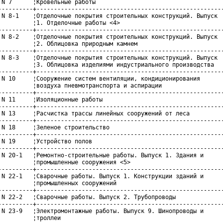
 N 7      ¦Кровельные работы                                     
----------+------------------------------------------------------
 N 8-1    ¦Отделочные покрытия строительных конструкций. Выпуск  
          ¦1. Отделочные работы <4>                              
----------+------------------------------------------------------
 N 8-2    ¦Отделочные покрытия строительных конструкций. Выпуск  
          ¦2. Облицовка природным камнем                         
----------+------------------------------------------------------
 N 8-3    ¦Отделочные покрытия строительных конструкций. Выпуск  
          ¦3. Облицовка изделиями индустриального производства   
----------+------------------------------------------------------
 N 10     ¦Сооружение систем вентиляции, кондиционирования       
          ¦воздуха пневмотранспорта и аспирации                  
----------+------------------------------------------------------
 N 11     ¦Изоляционные работы                                   
----------+------------------------------------------------------
 N 13     ¦Расчистка трассы линейных сооружений от леса          
----------+------------------------------------------------------
 N 18     ¦Зеленое строительство                                 
----------+------------------------------------------------------
 N 19     ¦Устройство полов                                      
----------+------------------------------------------------------
 N 20-1   ¦Ремонтно-строительные работы. Выпуск 1. Здания и      
          ¦промышленные сооружения <5>                           
----------+------------------------------------------------------
 N 22-1   ¦Сварочные работы. Выпуск 1. Конструкции зданий и      
          ¦промышленных сооружений                               
----------+------------------------------------------------------
 N 22-2   ¦Сварочные работы. Выпуск 2. Трубопроводы              
----------+------------------------------------------------------
 N 23-9   ¦Электромонтажные работы. Выпуск 9. Шинопроводы и      
          ¦троллеи                                               