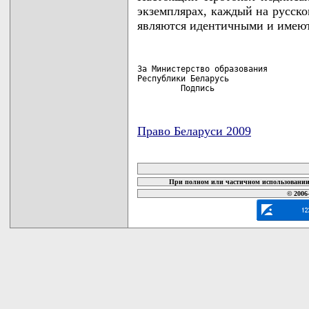
экземплярах, каждый на русско
являются идентичными и имеют
За Министерство образования         
Республики Беларусь                 
         Подпись                   
Право Беларуси 2009
карта новых документов
При полном или частичном использовании 
© 2006