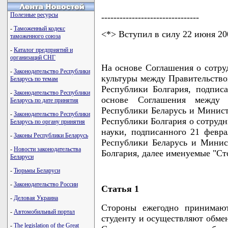
Полезные ресурсы
--------------------------------
-
Таможенный кодекс
<*> Вступил в силу 22 июня 200
таможенного союза
-
Каталог предприятий и
организаций СНГ
На основе Соглашения о сотруд
-
Законодательство Республики
культуры между Правительство
Беларусь по темам
Республики Болгария, подписа
-
Законодательство Республики
основе Соглашения между 
Беларусь по дате принятия
Республики Беларусь и Минист
-
Законодательство Республики
Республики Болгария о сотрудн
Беларусь по органу принятия
науки, подписанного 21 февра
-
Законы Республики Беларусь
Республики Беларусь и Минис
-
Новости законодательства
Болгария, далее именуемые "С
Беларуси
-
Тюрьмы Беларуси
-
Законодательство России
Статья 1
-
Деловая Украина
Стороны ежегодно принимаю
-
Автомобильный портал
студенту и осуществляют обмен
-
The legislation of the Great