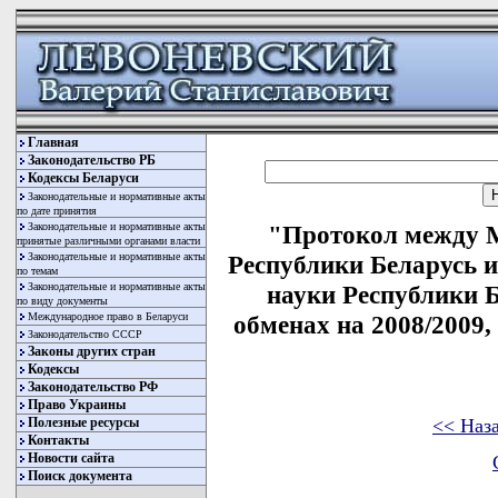
Главная
Законодательство РБ
Кодексы Беларуси
Законодательные и нормативные акты
по дате принятия
Законодательные и нормативные акты
"Протокол между М
принятые различными органами власти
Законодательные и нормативные акты
Республики Беларусь 
по темам
Законодательные и нормативные акты
науки Республики Б
по виду документы
Международное право в Беларуси
обменах на 2008/2009,
Законодательство СССР
Законы других стран
Кодексы
Законодательство РФ
Право Украины
<< Наз
Полезные ресурсы
Контакты
Новости сайта
Поиск документа