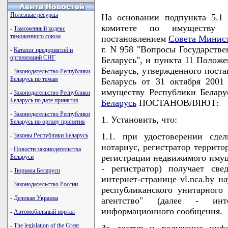
Полезные ресурсы
На основании подпункта 5.1
комитете по имуществу Р
-
Таможенный кодекс
таможенного союза
постановлением
Совета Минист
г. N 958 "Вопросы Государств
-
Каталог предприятий и
организаций СНГ
Беларусь", и пункта 11 Полож
Беларусь, утвержденного пост
-
Законодательство Республики
Беларусь по темам
Беларусь от 31 октября 2001
имуществу Республики Белар
-
Законодательство Республики
Беларусь по дате принятия
Беларусь
ПОСТАНОВЛЯЮТ:
-
Законодательство Республики
1. Установить, что:
Беларусь по органу принятия
1.1. при удостоверении сде
-
Законы Республики Беларусь
нотариус, регистратор террито
-
Новости законодательства
регистрации недвижимого имуще
Беларуси
- регистратор) получает св
-
Тюрьмы Беларуси
интернет-странице vl.nca.by н
-
Законодательство России
республиканского унитарного
-
Деловая Украина
агентство" (далее - инт
информационного сообщения.
-
Автомобильный портал
-
The legislation of the Great
За доступ и получение инфо