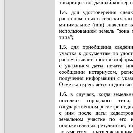
товарищество, дачный кооперат
1.4. для удостоверения сде
расположенных в сельских насе
минимальное (min) значение 
использованием земель "зона 
типа";
1.5. для приобщения сведен
участка к документам по удост
распечатывает простое информ
с указанием даты печати и
сообщении нотариусом, реги
получения информации с указ
Отметка скрепляется подписью 
1.6. в случаях, когда земель
поселках городского тип
государственном регистре недв
с ним после даты кадастро
земельном участке по его 
положительных результатов, н
документом, подтверждающим