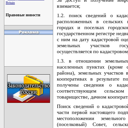
Britain
взимается;
1.2. поиск сведений о када
Правовые новости
расположенных в сельских 
городах и поселках городск
государственном регистре недв
с ним на дату кадастровой оц
земельных участков госу
осуществляется по кадастровом
1.3. в отношении земельных
населенных пунктах (кроме 
района), земельных участков 
кооперативах в результате п
получены сведения о када
соответствующем сельском
товариществе, дачном кооперат
Поиск сведений о кадастрово
части первой настоящего под
местоположении земельного
(поселковый) Совет, сельс