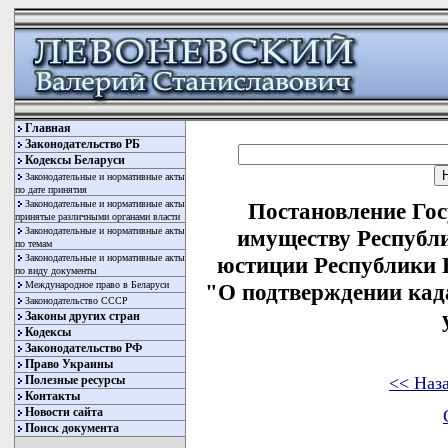
Главная
Законодательство РБ
Кодексы Беларуси
Законодательные и нормативные акты
по дате принятия
Законодательные и нормативные акты
Постановление Гос
принятые различными органами власти
Законодательные и нормативные акты
имуществу Республ
по темам
Законодательные и нормативные акты
юстиции Республики Б
по виду документы
Международное право в Беларуси
"О подтверждении кад
Законодательство СССР
Законы других стран
Кодексы
Законодательство РФ
Право Украины
<< Наз
Полезные ресурсы
Контакты
Новости сайта
Поиск документа