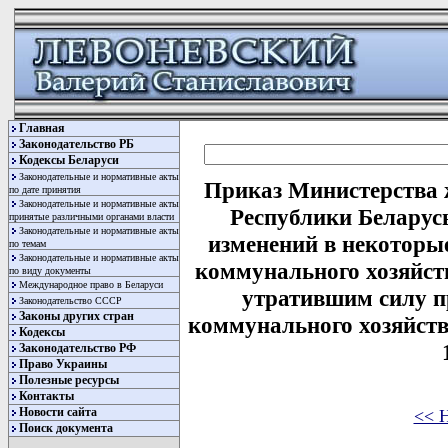
Главная
Законодательство РБ
Кодексы Беларуси
Законодательные и нормативные акты
Приказ Министерства 
по дате принятия
Законодательные и нормативные акты
Республики Беларусь
принятые различными органами власти
Законодательные и нормативные акты
изменений в некотор
по темам
Законодательные и нормативные акты
коммунального хозяйст
по виду документы
Международное право в Беларуси
утратившим силу п
Законодательство СССР
Законы других стран
коммунального хозяйств
Кодексы
Законодательство РФ
Право Украины
Полезные ресурсы
Контакты
Новости сайта
<< 
Поиск документа