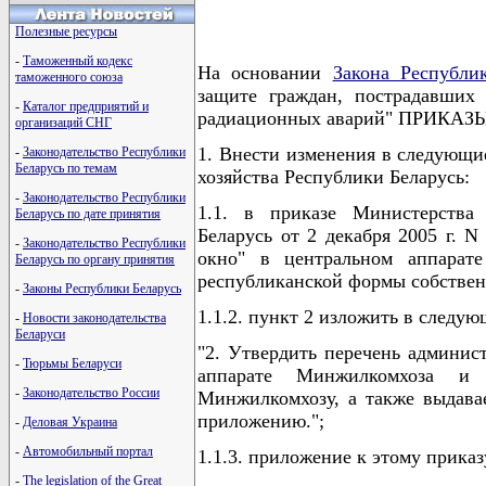
Полезные ресурсы
-
Таможенный кодекс
На основании
Закона Республи
таможенного союза
защите граждан, пострадавших
-
Каталог предприятий и
радиационных аварий" ПРИКА
организаций СНГ
1. Внести изменения в следующ
-
Законодательство Республики
Беларусь по темам
хозяйства Республики Беларусь:
-
Законодательство Республики
1.1. в приказе Министерства 
Беларусь по дате принятия
Беларусь от 2 декабря 2005 г. 
-
Законодательство Республики
окно" в центральном аппарат
Беларусь по органу принятия
республиканской формы собствен
-
Законы Республики Беларусь
1.1.2. пункт 2 изложить в следу
-
Новости законодательства
Беларуси
"2. Утвердить перечень админис
-
Тюрьмы Беларуси
аппарате Минжилкомхоза и г
-
Законодательство России
Минжилкомхозу, а также выдава
приложению.";
-
Деловая Украина
-
Автомобильный портал
1.1.3. приложение к этому приказ
-
The legislation of the Great