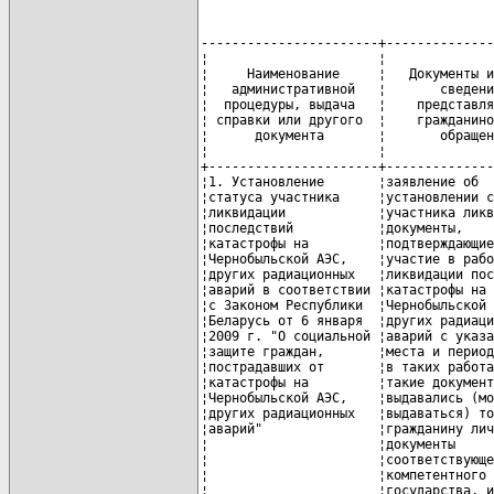
-----------------------+-----------------------+----------------+-------------+----------------
¦                      ¦                       ¦  Максимальный  ¦             ¦               ¦
¦     Наименование     ¦   Документы и (или)   ¦      срок      ¦             ¦               ¦
¦   административной   ¦       сведения,       ¦  рассмотрения  ¦Срок действия¦Порядок выдачи ¦
¦  процедуры, выдача   ¦    представляемые     ¦  обращения и   ¦ справки или ¦  справки или  ¦
¦ справки или другого  ¦    гражданином при    ¦ выдачи справки ¦   другого   ¦    другого    ¦
¦      документа       ¦       обращении       ¦   или другого  ¦  документа  ¦   документа   ¦
¦                      ¦                       ¦   документа    ¦             ¦               ¦
+----------------------+-----------------------+----------------+-------------+---------------+
¦1. Установление       ¦заявление об           ¦ не позднее 15  ¦  бессрочно  ¦ справка либо  ¦
¦статуса участника     ¦установлении статуса   ¦ дней со дня их ¦             ¦ иной документ ¦
¦ликвидации            ¦участника ликвидации;  ¦ представления  ¦             ¦   выдаются    ¦
¦последствий           ¦документы,             ¦гражданином либо¦             ¦управлением по ¦
¦катастрофы на         ¦подтверждающие его     ¦  поступления   ¦             ¦   работе с    ¦
¦Чернобыльской АЭС,    ¦участие в работах по   ¦   последнего   ¦             ¦  обращениями  ¦
¦других радиационных   ¦ликвидации последствий ¦   документа,   ¦             ¦   граждан,    ¦
¦аварий в соответствии ¦катастрофы на          ¦ запрашиваемого ¦             ¦  средствами   ¦
¦с Законом Республики  ¦Чернобыльской АЭС,     ¦       из       ¦             ¦   массовой    ¦
¦Беларусь от 6 января  ¦других радиационных    ¦государственного¦             ¦ информации и  ¦
¦2009 г. "О социальной ¦аварий с указанием     ¦    органа и    ¦             ¦    режима     ¦
¦защите граждан,       ¦места и периода участия¦ организации, к ¦             ¦ секретности в ¦
¦пострадавших от       ¦в таких работах (если  ¦  компетенции   ¦             ¦    течение    ¦
¦катастрофы на         ¦такие документы        ¦    которых     ¦             ¦рабочего дня с ¦
¦Чернобыльской АЭС,    ¦выдавались (могут      ¦относится выдача¦             ¦9.00 до 13.00 и¦
¦других радиационных   ¦выдаваться) только     ¦     таких      ¦             ¦  с 14.00 до   ¦
¦аварий"               ¦гражданину лично);     ¦документов, либо¦             ¦   18.00 при   ¦
¦                      ¦документы              ¦из компетентного¦             ¦ предъявлении  ¦
¦                      ¦соответствующего       ¦     органа     ¦             ¦  документа,   ¦
¦                      ¦компетентного органа   ¦государства, из ¦             ¦удостоверяющего¦
¦                      ¦государства, из        ¦которого прибыл ¦             ¦   личность    ¦
¦                      ¦которого прибыл        ¦   гражданин    ¦             ¦               ¦
¦                      ¦гражданин,             ¦                ¦             ¦               ¦
¦                      ¦подтверждающие участие ¦                ¦             ¦               ¦
¦                      ¦гражданина в работах по¦                ¦             ¦               ¦
¦                      ¦ликвидации аварий и их ¦                ¦             ¦               ¦
¦                      ¦последствий на других  ¦                ¦             ¦               ¦
¦                      ¦атомных объектах       ¦                ¦             ¦               ¦
¦                      ¦гражданского или       ¦                ¦             ¦               ¦
¦                      ¦военного назначения, а ¦                ¦             ¦               ¦
¦                      ¦также принимавшим      ¦                ¦             ¦               ¦
¦                      ¦участие в испытаниях,  ¦                ¦             ¦               ¦
¦                      ¦учениях и иных работах,¦                