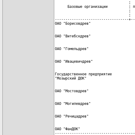
                                   ¦  
      Базовые организации          ¦ п
                                   ¦  
                                   ¦  
-----------------------------------+--
Государственное предприятие           
ОАО "ФанДОК"                          
--------------------------------------