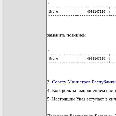
"

----------------+-----------------+---
¦Итого          ¦     4901147116  ¦   
----------------+-----------------+---
                                      
заменить позицией
"

----------------+-----------------+---
¦Итого          ¦     4901147116  ¦   
----------------+-----------------+---
                                      
3.
Совету Министров Республики
4. Контроль за выполнением наст
5. Настоящий Указ вступает в сил
Президент Республики Белару