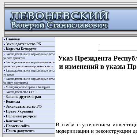
Главная
Законодательство РБ
Кодексы Беларуси
Законодательные и нормативные акты
Указ Президента Респуб
по дате принятия
Законодательные и нормативные акты
и изменений в указы Пре
принятые различными органами власти
Законодательные и нормативные акты
по темам
Законодательные и нормативные акты
по виду документы
Международное право в Беларуси
Законодательство СССР
Законы других стран
Кодексы
Законодательство РФ
Право Украины
Полезные ресурсы
Контакты
В связи с уточнением инвестиц
Новости сайта
модернизации и реконструкции
Поиск документа