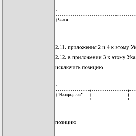
"

----------------------------+---------
¦Всего                      ¦         
----------------------------+---------
                                      
2.11. приложения 2 и 4 к этому У
2.12. в приложении 3 к этому Ука
исключить позицию
"

----------------+-----------------+---
¦"Мозырьдрев"   ¦       -         ¦   
----------------+-----------------+---
                                      
позицию