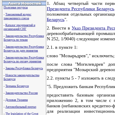
1. Абзац четвертый части пер
Полезные ресурсы
Президента Республики Беларусь
положения отдельных организац
-
Таможенный кодекс
таможенного союза
Беларусь
".
-
Каталог предприятий и
2. Внести в
Указ Президента Рес
организаций СНГ
деревообрабатывающей промышлен
-
Законодательство Республики
N 252, 1/9040) следующие измене
Беларусь по темам
2.1. в пункте 1:
-
Законодательство Республики
Беларусь по дате принятия
слово "Мозырьдрев"," исключить;
-
Законодательство Республики
Беларусь по органу принятия
после слова "Могилевдрев" доп
-
Законы Республики Беларусь
предприятия "Мозырский дерево
-
Новости законодательства
2.2. пункты 5 - 7 изложить в сле
Беларуси
"5. Предложить банкам Республик
-
Тюрьмы Беларуси
-
Законодательство России
предоставить базовым организ
приложению 2, в том числе с п
-
Деловая Украина
банков (небанковских кредитно-ф
-
Автомобильный портал
для реализации инвестиционны
-
The legislation of the Great