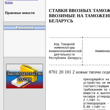
Britain
СТАВКИ ВВОЗНЫХ ТАМО
Правовые новости
ВВОЗИМЫЕ НА ТАМОЖЕН
БЕЛАРУСЬ
-------------------+----------------
                   ¦                
   Код Товарной    ¦                
   номенклатуры    ¦                
внешнеэкономической¦       Наименова
   деятельности    ¦                
Республики Беларусь¦                
                   ¦                
-------------------+---------------
8701 20 101 2 новые тягачи сед
                    приходящейся на 
                    устройство не ме
                    соответствующие 
                    требованиям по с
                    веществ в выхлоп
                    оксидов углерода
                    2 г/кВт·ч;

                    углеводородов - 
                    0,66 г/кВт·ч;
