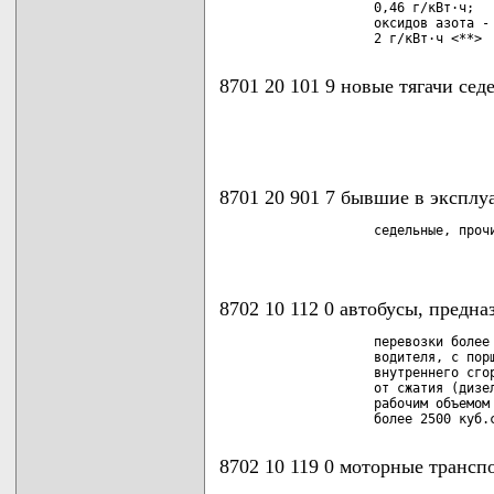
                    0,46 г/кВт·ч;

                    оксидов азота - 
8701 20 101 9 новые тягачи сед
                                    
                                    
8701 20 901 7 бывшие в эксплуа
                    седельные, прочи
                                    
8702 10 112 0 автобусы, предна
                    перевозки более 
                    водителя, с порш
                    внутреннего сгор
                    от сжатия (дизел
                    рабочим объемом 
8702 10 119 0 моторные трансп