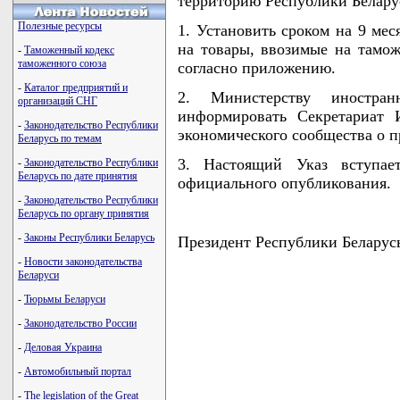
территорию Республики Белару
Полезные ресурсы
1. Установить сроком на 9 ме
на товары, ввозимые на тамо
-
Таможенный кодекс
таможенного союза
согласно приложению.
-
Каталог предприятий и
2. Министерству иностра
организаций СНГ
информировать Секретариат 
-
Законодательство Республики
экономического сообщества о п
Беларусь по темам
3. Настоящий Указ вступа
-
Законодательство Республики
Беларусь по дате принятия
официального опубликования.
-
Законодательство Республики
Беларусь по органу принятия
-
Законы Республики Беларусь
Президент Республики Бела
-
Новости законодательства
Беларуси
-
Тюрьмы Беларуси
-
Законодательство России
-
Деловая Украина
-
Автомобильный портал
-
The legislation of the Great