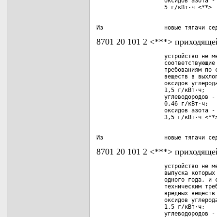
                    оксидов азота - 
Из                  новые тягачи се
8701 20 101 2 <***> приходяще
                    устройство не ме
                    соответствующие 
                    требованиям по с
                    веществ в выхлоп
                    оксидов углерода
                    1,5 г/кВт·ч;

                    углеводородов - 
                    0,46 г/кВт·ч;

                    оксидов азота - 
Из                  новые тягачи се
8701 20 101 2 <***> приходяще
                    устройство не ме
                    выпуска которых 
                    одного года, и с
                    техническим треб
                    вредных веществ 
                    оксидов углерода
                    1,5 г/кВт·ч;

                    углеводородов - 