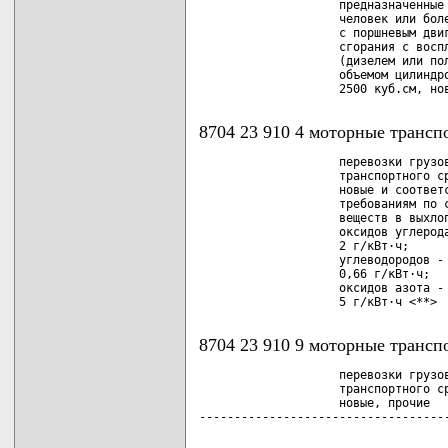
                    предназначенные 
                    человек или боле
                    с поршневым двиг
                    сгорания с воспл
                    (дизелем или пол
                    объемом цилиндро
8704 23 910 4 моторные трансп
                    перевозки грузов
                    транспортного ср
                    новые и соответс
                    требованиям по с
                    веществ в выхлоп
                    оксидов углерода
                    2 г/кВт·ч;

                    углеводородов - 
                    0,66 г/кВт·ч;

                    оксидов азота - 
8704 23 910 9 моторные транспо
                    перевозки грузов
                    транспортного ср
                    новые, прочие   
-----------------------------------