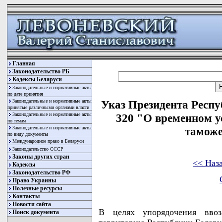
Главная
Законодательство РБ
Кодексы Беларуси
Законодательные и нормативные акты
по дате принятия
Законодательные и нормативные акты
Указ Президента Респу
принятые различными органами власти
Законодательные и нормативные акты
320 "О временном у
по темам
Законодательные и нормативные акты
тамож
по виду документы
Международное право в Беларуси
Законодательство СССР
Законы других стран
<< Наз
Кодексы
Законодательство РФ
Право Украины
Полезные ресурсы
Контакты
Новости сайта
В целях упорядочения вво
Поиск документа