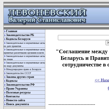
Главная
Законодательство РБ
Кодексы Беларуси
Законодательные и нормативные акты
по дате принятия
Законодательные и нормативные акты
"Соглашение между 
принятые различными органами власти
Законодательные и нормативные акты
Беларусь и Прави
по темам
Законодательные и нормативные акты
сотрудничестве в 
по виду документы
Международное право в Беларуси
Законодательство СССР
Законы других стран
<< Наз
Кодексы
Законодательство РФ
Право Украины
Полезные ресурсы
Контакты
Новости сайта
--------------------------------
Поиск документа