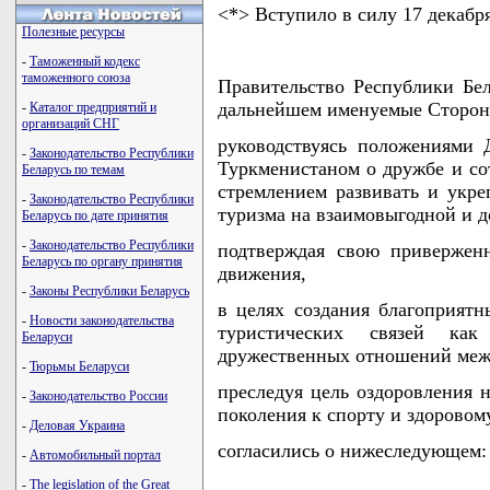
<*> Вступило в силу 17 декабря
Полезные ресурсы
-
Таможенный кодекс
таможенного союза
Правительство Республики Бел
дальнейшем именуемые Сторон
-
Каталог предприятий и
организаций СНГ
руководствуясь положениями 
-
Законодательство Республики
Туркменистаном о дружбе и сот
Беларусь по темам
стремлением развивать и укре
-
Законодательство Республики
туризма на взаимовыгодной и д
Беларусь по дате принятия
-
Законодательство Республики
подтверждая свою привержен
Беларусь по органу принятия
движения,
-
Законы Республики Беларусь
в целях создания благоприят
-
Новости законодательства
туристических связей ка
Беларуси
дружественных отношений межд
-
Тюрьмы Беларуси
преследуя цель оздоровления 
-
Законодательство России
поколения к спорту и здоровом
-
Деловая Украина
согласились о нижеследующем:
-
Автомобильный портал
-
The legislation of the Great