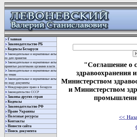
Главная
Законодательство РБ
Кодексы Беларуси
Законодательные и нормативные акты
по дате принятия
Законодательные и нормативные акты
"Соглашение о с
принятые различными органами власти
Законодательные и нормативные акты
здравоохранения 
по темам
Законодательные и нормативные акты
Министерством здраво
по виду документы
Международное право в Беларуси
и Министерством зд
Законодательство СССР
промышленно
Законы других стран
Кодексы
Законодательство РФ
Право Украины
<< Наз
Полезные ресурсы
Контакты
Новости сайта
Поиск документа