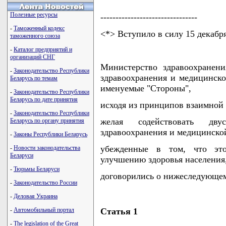
Полезные ресурсы
--------------------------------
-
Таможенный кодекс
<*> Вступило в силу 15 декабря
таможенного союза
-
Каталог предприятий и
организаций СНГ
Министерство здравоохранен
-
Законодательство Республики
здравоохранения и медицинск
Беларусь по темам
именуемые "Стороны",
-
Законодательство Республики
Беларусь по дате принятия
исходя из принципов взаимной
-
Законодательство Республики
желая содействовать дв
Беларусь по органу принятия
здравоохранения и медицинско
-
Законы Республики Беларусь
убежденные в том, что это 
-
Новости законодательства
Беларуси
улучшению здоровья населения
-
Тюрьмы Беларуси
договорились о нижеследующе
-
Законодательство России
-
Деловая Украина
Статья 1
-
Автомобильный портал
-
The legislation of the Great