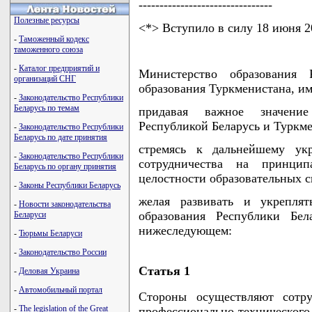
--------------------------------
Полезные ресурсы
<*> Вступило в силу 18 июня 2
-
Таможенный кодекс
таможенного союза
-
Каталог предприятий и
Министерство образования 
организаций СНГ
образования Туркменистана, и
-
Законодательство Республики
Беларусь по темам
придавая важное значени
Республикой Беларусь и Туркме
-
Законодательство Республики
Беларусь по дате принятия
стремясь к дальнейшему ук
-
Законодательство Республики
сотрудничества на принцип
Беларусь по органу принятия
целостности образовательных с
-
Законы Республики Беларусь
желая развивать и укреплят
-
Новости законодательства
образования Республики Бел
Беларуси
нижеследующем:
-
Тюрьмы Беларуси
-
Законодательство России
Статья 1
-
Деловая Украина
-
Автомобильный портал
Стороны осуществляют сотру
-
The legislation of the Great
профессионально-техническ