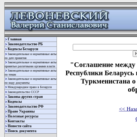
Главная
Законодательство РБ
Кодексы Беларуси
Законодательные и нормативные акты
по дате принятия
Законодательные и нормативные акты
"Соглашение между 
принятые различными органами власти
Законодательные и нормативные акты
Республики Беларусь
по темам
Законодательные и нормативные акты
Туркменистана о 
по виду документы
Международное право в Беларуси
об
Законодательство СССР
Законы других стран
Кодексы
Законодательство РФ
<< Наз
Право Украины
Полезные ресурсы
Контакты
Новости сайта
Поиск документа