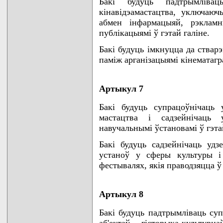
Бакi будуць падтрымлiва
кiнавiдэамастацтва, уключаю
абмен iнфармацыяй, рэкламн
публiкацыямi ў гэтай галiне.
Бакi будуць iмкнуцца да ствар
памiж арганiзацыямi кiнематагра
Артыкул 7
Бакi будуць супрацоўнiчаць
мастацтва i садзейнiчаць
навучальнымi ўстановамi ў гэта
Бакi будуць садзейнiчаць удз
устаноў у сферы культуры i
фестывалях, якiя праводзяцца ў
Артыкул 8
Бакi будуць падтрымлiваць суп
аб'ектаў гiсторыка-культу