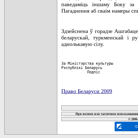
паведамiць iншаму Боку за 
Пагаднення аб сваiм намеры спы
Здзейснена ў горадзе Ашгабаце
беларускай, туркменскай i 
аднолькавую сiлу.
За Мiнiстэрства культуры            
Рэспублiкi Беларусь                 
            Подпiс                 
Право Беларуси 2009
карта новых документов
При полном или частичном использовании 
© 2006