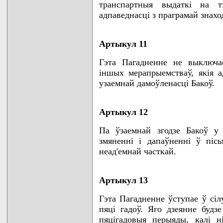
транспартныя выдаткi на 
адпаведнасцi з праграмай знахо
Артыкул 11
Гэта Пагадненне не выключае
iншых мерапрыемстваў, якiя а
узаемнай дамоўленасцi Бакоў.
Артыкул 12
Па ўзаемнай згодзе Бакоў у
змяненнi i дапаўненнi ў пiсь
неад'емнай часткай.
Артыкул 13
Гэта Пагадненне ўступае ў сiл
пяцi гадоў. Яго дзеянне будз
пяцiгадовыя перыяды, калi 