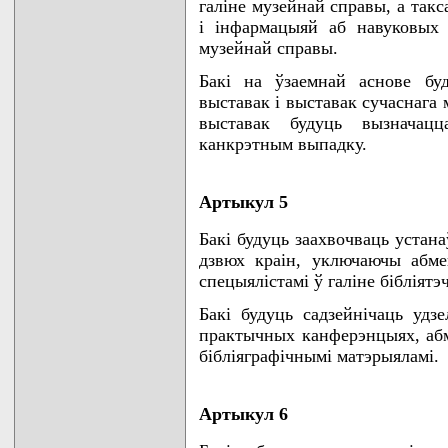
галiне музейнай справы, а так
i iнфармацыяй аб навуковых
музейнай справы.
Бакi на ўзаемнай аснове буд
выставак i выставак сучаснага 
выставак будуць вызначацц
канкрэтным выпадку.
Артыкул 5
Бакi будуць заахвочваць устан
дзвюх краiн, уключаючы абме
спецыялiстамi ў галiне бiблiятэ
Бакi будуць садзейнiчаць удзе
практычных канферэнцыях, абм
бiблiяграфiчнымi матэрыяламi.
Артыкул 6