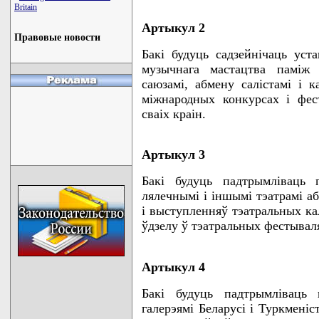
Britain
Артыкул 2
Правовые новости
Бакi будуць садзейнiчаць уст
музычнага мастацтва памiж 
саюзамi, абмену салiстамi i 
мiжнародных конкурсах i фес
сваiх краiн.
Артыкул 3
Бакi будуць падтрымлiваць 
лялечнымi i iншымi тэатрамi а
i выступленняў тэатральных ка
ўдзелу ў тэатральных фестывал
Артыкул 4
Бакi будуць падтрымлiваць 
галерэямi Беларусi i Туркменiс