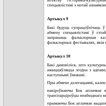
спецыялiстамi з мэтай азнаямле
Артыкул 9
Бакi будуць супрацоўнiчаць ў 
абмену спецыялiстамi ў гэта
запрашаць фальклорныя к
фальклорных фестывалях, якiя 
Артыкул 10
Бакi дамовiлiся, што культурн
ажыццяўляцца згодна з адпаве
наступнымi ўмовамi.
Пры абмене дэлегацыямi, калект
накiроўваючы Бок аплачвае в
транспарцiроўцы неабходнага вы
прымаючы Бок аплачвае выдатк