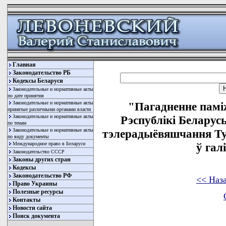
Главная
Законодательство РБ
Кодексы Беларуси
Законодательные и нормативные акты
по дате принятия
Законодательные и нормативные акты
"Пагадненне памi
принятые различными органами власти
Законодательные и нормативные акты
Рэспублiкi Беларусь
по темам
Законодательные и нормативные акты
тэлерадыёвяшчання Ту
по виду документы
Международное право в Беларуси
ў гал
Законодательство СССР
Законы других стран
Кодексы
Законодательство РФ
<< Наз
Право Украины
Полезные ресурсы
Контакты
Новости сайта
Поиск документа