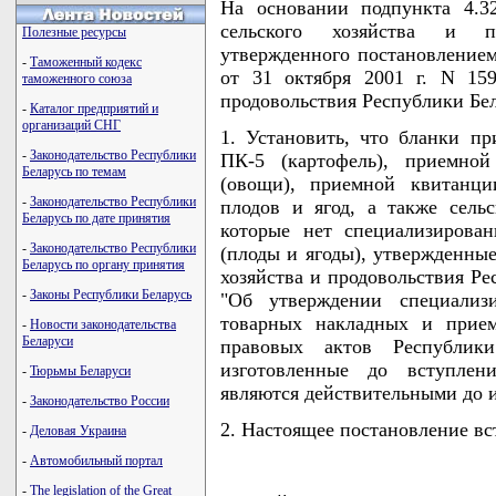
На основании подпункта 4.3
сельского хозяйства и пр
Полезные ресурсы
утвержденного постановление
-
Таможенный кодекс
от 31 октября 2001 г. N 159
таможенного союза
продовольствия Республики 
-
Каталог предприятий и
организаций СНГ
1. Установить, что бланки п
-
Законодательство Республики
ПК-5 (картофель), приемно
Беларусь по темам
(овощи), приемной квитанци
-
Законодательство Республики
плодов и ягод, а также сель
Беларусь по дате принятия
которые нет специализирова
-
Законодательство Республики
(плоды и ягоды), утвержденны
Беларусь по органу принятия
хозяйства и продовольствия Ре
-
Законы Республики Беларусь
"Об утверждении специализи
товарных накладных и прием
-
Новости законодательства
Беларуси
правовых актов Республики
изготовленные до вступлен
-
Тюрьмы Беларуси
являются действительными до и
-
Законодательство России
2. Настоящее постановление вст
-
Деловая Украина
-
Автомобильный портал
-
The legislation of the Great