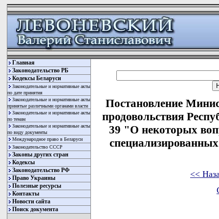
Главная
Законодательство РБ
Кодексы Беларуси
Законодательные и нормативные акты
по дате принятия
Законодательные и нормативные акты
Постановление Минист
принятые различными органами власти
Законодательные и нормативные акты
продовольствия Респуб
по темам
Законодательные и нормативные акты
39 "О некоторых воп
по виду документы
Международное право в Беларуси
специализированных
Законодательство СССР
Законы других стран
Кодексы
Законодательство РФ
<< Наз
Право Украины
Полезные ресурсы
Контакты
Новости сайта
Поиск документа