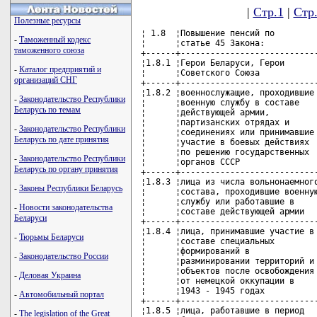
|
Стр.1
|
Стр
Полезные ресурсы
¦ 1.8  ¦Повышение пенсий по          ¦          ¦              ¦          ¦
¦      ¦статье 45 Закона:            ¦          ¦              ¦          ¦
+------+-----------------------------+----------+--------------+----------+
¦1.8.1 ¦Герои Беларуси, Герои        ¦          ¦              ¦          ¦
¦      ¦Советского Союза             ¦          ¦              ¦          ¦
+------+-----------------------------+----------+--------------+----------+
¦1.8.2 ¦военнослужащие, проходившие  ¦          ¦              ¦          ¦
¦      ¦военную службу в составе     ¦          ¦              ¦          ¦
¦      ¦действующей армии,           ¦          ¦              ¦          ¦
¦      ¦партизанских отрядах и       ¦          ¦              ¦          ¦
¦      ¦соединениях или принимавшие  ¦          ¦              ¦          ¦
¦      ¦участие в боевых действиях   ¦          ¦              ¦          ¦
¦      ¦по решению государственных   ¦          ¦              ¦          ¦
¦      ¦органов СССР                 ¦          ¦              ¦          ¦
+------+-----------------------------+----------+--------------+----------+
¦1.8.3 ¦лица из числа вольнонаемного ¦          ¦              ¦          ¦
¦      ¦состава, проходившие военную ¦          ¦              ¦          ¦
¦      ¦службу или работавшие в      ¦          ¦              ¦          ¦
¦      ¦составе действующей армии    ¦          ¦              ¦          ¦
+------+-----------------------------+----------+--------------+----------+
¦1.8.4 ¦лица, принимавшие участие в  ¦          ¦              ¦          ¦
¦      ¦составе специальных          ¦          ¦              ¦          ¦
¦      ¦формирований в               ¦          ¦              ¦          ¦
¦      ¦разминировании территорий и  ¦          ¦              ¦          ¦
¦      ¦объектов после освобождения  ¦          ¦              ¦          ¦
¦      ¦от немецкой оккупации в      ¦          ¦              ¦          ¦
¦      ¦1943 - 1945 годах            ¦          ¦              ¦          ¦
+------+-----------------------------+----------+--------------+----------+
¦1.8.5 ¦лица, работавшие в период    ¦          ¦              ¦          ¦
¦      ¦блокады города Ленинграда на ¦          ¦              ¦          ¦
¦      ¦предприятиях, в учреждениях  ¦          ¦              ¦          ¦
¦      ¦и организациях города, и     ¦          ¦              ¦          ¦
¦      ¦лица, награжденные знаком    ¦          ¦              ¦          ¦
¦      ¦"Жителю блокадного           ¦          ¦              ¦          ¦
¦      ¦Ленинграда"                  ¦          ¦              ¦          ¦
+------+-----------------------------+----------+--------------+----------+
¦1.8.6 ¦бывшие узники фашистских     ¦          ¦              ¦          ¦
¦      ¦концлагерей, если они не     ¦          ¦              ¦          ¦
¦      ¦совершили в этот период      ¦          ¦              ¦          ¦
¦      ¦преступлений против Родины   ¦          ¦              ¦          ¦
+------+-----------------------------+----------+--------------+----------+
¦1.8.7 ¦инвалиды с детства           ¦          ¦              ¦          ¦
¦      ¦вследствие ранения, контузии ¦          ¦              ¦          ¦
¦      ¦или увечья, связанных с      ¦          ¦              ¦          ¦
¦      ¦боевыми действиями в период  ¦          ¦              ¦          ¦
¦      ¦Великой Отечественной войны  ¦          ¦              ¦          ¦
+------+-----------------------------+----------+--------------+----------+
¦1.8.8 ¦лица, награжденные орденами  ¦          ¦              ¦          ¦
¦      ¦и медалями за                ¦          ¦              ¦          ¦
¦      ¦самоотверженный труд и       ¦          ¦              ¦          ¦
¦      ¦безупречную воинскую службу  ¦          ¦              ¦          ¦
¦      ¦в тылу в годы Великой        ¦          ¦              ¦          ¦
¦      ¦Отечественной войны          ¦          ¦              ¦          ¦
+------+-----------------------------+----------+--------------+----------+
¦ 1.9. ¦Надбавки к пенсии на уход -  ¦          ¦              ¦          ¦
¦      ¦всего                        ¦          ¦              ¦          ¦
+------+-----------------------------+----------+--------------+----------+
¦      ¦В том числе:                 ¦          ¦              ¦          ¦
¦1.9.1 ¦достигшим 80-летнего возраста¦          ¦              ¦          ¦
+------+-----------------------------+----------+--------------+----------+
¦1.9.2.¦одиноким, нуждающимся в      ¦          ¦              ¦          ¦
¦      ¦постоянной посторонней помощи¦          ¦              ¦          ¦
+------+----------------------
-
Таможенный кодекс
таможенного союза
-
Каталог предприятий и
организаций СНГ
-
Законодательство Республики
Беларусь по темам
-
Законодательство Республики
Беларусь по дате принятия
-
Законодательство Республики
Беларусь по органу принятия
-
Законы Республики Беларусь
-
Новости законодательства
Беларуси
-
Тюрьмы Беларуси
-
Законодательство России
-
Деловая Украина
-
Автомобильный портал
-
The legislation of the Great