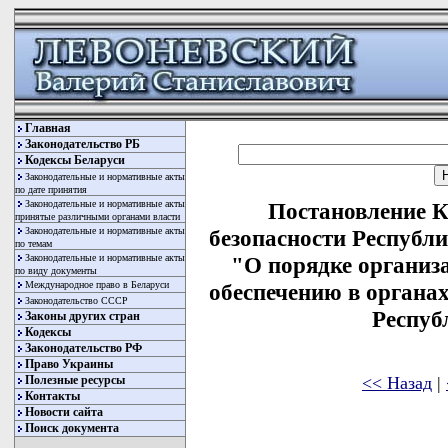
Главная
Законодательство РБ
Кодексы Беларуси
Законодательные и нормативные акты
по дате принятия
Законодательные и нормативные акты
Постановление К
принятые различными органами власти
Законодательные и нормативные акты
безопасности Республи
по темам
Законодательные и нормативные акты
"О порядке организ
по виду документы
Международное право в Беларуси
обеспечению в органах
Законодательство СССР
Респуб
Законы других стран
Кодексы
Законодательство РФ
Право Украины
<< Назад
|
Полезные ресурсы
Контакты
Новости сайта
Поиск документа