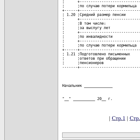
"__" __________ 20__ г.
|
Стр.1
|
Стр
карта новых документов