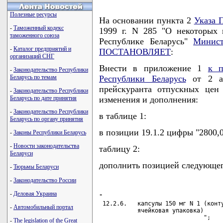
Полезные ресурсы
На основании пункта 2
Указа 
-
Таможенный кодекс
1999 г. N 285 "О некоторых 
таможенного союза
Республике Беларусь"
Минист
-
Каталог предприятий и
ПОСТАНОВЛЯЕТ
:
организаций СНГ
Внести в приложение 1
к п
-
Законодательство Республики
Беларусь по темам
Республики Беларусь
от 2 ап
прейскуранта отпускных цен
-
Законодательство Республики
Беларусь по дате принятия
изменения и дополнения:
-
Законодательство Республики
в таблице 1:
Беларусь по органу принятия
в позиции 19.1.2 цифры "2800,
-
Законы Республики Беларусь
-
Новости законодательства
таблицу 2:
Беларуси
дополнить позицией следующег
-
Тюрьмы Беларуси
-
Законодательство России
-
Деловая Украина
"

 12.2.6.   капсулы 150 мг N 1 (конту
-
Автомобильный портал
           ячейковая упаковка)

                              ";
-
The legislation of the Great