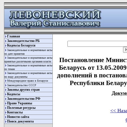
Главная
Законодательство РБ
Кодексы Беларуси
Законодательные и нормативные акты
по дате принятия
Законодательные и нормативные акты
Постановление Минис
принятые различными органами власти
Законодательные и нормативные акты
Беларусь от 13.05.200
по темам
Законодательные и нормативные акты
дополнений в постано
по виду документы
Международное право в Беларуси
Республики Беларус
Законодательство СССР
Законы других стран
Докум
Кодексы
Законодательство РФ
Право Украины
Полезные ресурсы
<< Наз
Контакты
Новости сайта
Поиск документа