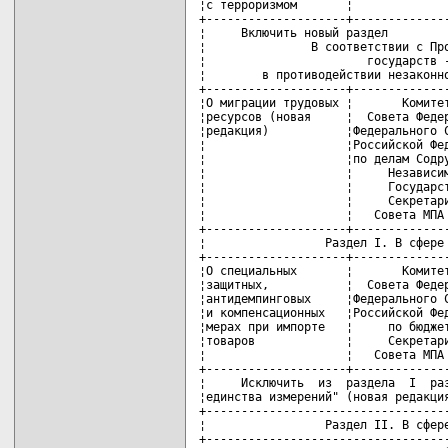
¦с терроризмом       ¦              
+--------------------+--------------
¦     Включить новый раздел         
¦               В соответствии с Про
¦                       государств -
¦        в противодействии незаконно
+--------------------+--------------
¦О миграции трудовых ¦       Комитет
¦ресурсов (новая     ¦  Совета Федер
¦редакция)           ¦Федерального С
¦                    ¦Российской Фед
¦                    ¦по делам Содру
¦                    ¦     Независим
¦                    ¦     Государст
¦                    ¦     Секретари
¦                    ¦   Совета МПА 
+--------------------+--------------
¦                 Раздел I. В сфере 
+--------------------+--------------
¦О специальных       ¦       Комитет
¦защитных,           ¦  Совета Федер
¦антидемпинговых     ¦Федерального С
¦и компенсационных   ¦Российской Фед
¦мерах при импорте   ¦     по бюджет
¦товаров             ¦     Секретари
¦                    ¦   Совета МПА 
+--------------------+--------------
¦     Исключить  из  раздела  I  раз
¦единства измерений" (новая редакция
+-----------------------------------
¦                 Раздел II. В сфере
+-----------------------------------