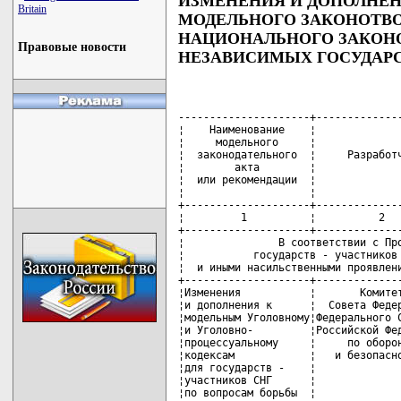
ИЗМЕНЕНИЯ И ДОПОЛНЕН
Britain
МОДЕЛЬНОГО ЗАКОНОТВО
НАЦИОНАЛЬНОГО ЗАКОНО
Правовые новости
НЕЗАВИСИМЫХ ГОСУДАРСТВ
---------------------+--------------
¦    Наименование    ¦              
¦     модельного     ¦              
¦  законодательного  ¦     Разработч
¦        акта        ¦              
¦  или рекомендации  ¦              
¦                    ¦              
+--------------------+--------------
¦         1          ¦          2   
+--------------------+--------------
¦               В соответствии с Про
¦           государств - участников 
¦  и иными насильственными проявлени
+--------------------+--------------
¦Изменения           ¦       Комитет
¦и дополнения к      ¦  Совета Федер
¦модельным Уголовному¦Федерального С
¦и Уголовно-         ¦Российской Фед
¦процессуальному     ¦     по оборон
¦кодексам            ¦   и безопасно
¦для государств -    ¦              
¦участников СНГ      ¦              
¦по вопросам борьбы  ¦              