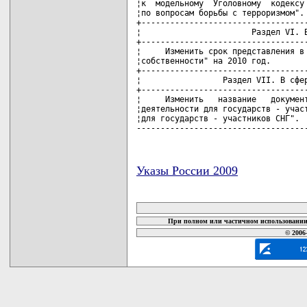
¦к  модельному  Уголовному  кодексу 
¦по вопросам борьбы с терроризмом". 
+-----------------------------------
¦                       Раздел VI. В
+-----------------------------------
¦     Изменить срок представления в 
¦собственности" на 2010 год.        
+-----------------------------------
¦                 Раздел VII. В сфер
+-----------------------------------
¦     Изменить   название   документ
¦деятельности для государств - участ
¦для государств - участников СНГ".  
-----------------------------------
Указы России 2009
карта новых документов
При полном или частичном использовании 
© 2006