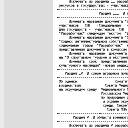
¦     Исключить из раздела II разраб
¦ресурсов в государствах - участника
+-----------------------------------
¦                    Раздел III. В г
+-----------------------------------
¦     Изменить название документа "И
¦участников   СНГ   (Специальная   ч
¦для государств -  участников  СНГ  
¦"Разработчик" следующим текстом: "В
¦     Изменить название документа "О
¦"Кодекс интеллектуальной собственно
¦содержание  графы  "Разработчик"  н
¦представления документа в комиссию 
¦     Изменить  название  документа 
¦на "О спортивном туризме и экстрема
¦     Изменить  срок  представления 
¦культурного наследия" (новая редакц
+-----------------------------------
¦   Раздел IV. В сфере аграрной поли
+--------------------+--------------
¦Об оценке           ¦       Комитет
¦воздействия         ¦  Совета Федер
¦на окружающую среду ¦Федерального С
¦                    ¦Российской Фед
¦                    ¦по природным р
¦                    ¦ и охране окру
¦                    ¦ среды, Секрет
¦                    ¦   Совета МПА 
+--------------------+--------------
¦       Раздел V. В области военного
+-----------------------------------
¦     Исключить из раздела V разрабо