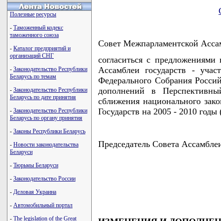
Полезные ресурсы
-
Таможенный кодекс
таможенного союза
Совет Межпарламентской Ас
-
Каталог предприятий и
организаций СНГ
согласиться с предложениями
Ассамблеи государств - уча
-
Законодательство Республики
Беларусь по темам
Федерального Собрания Росси
дополнений в Перспективный
-
Законодательство Республики
Беларусь по дате принятия
сближения национального зако
Государств на 2005 - 2010 годы 
-
Законодательство Республики
Беларусь по органу принятия
-
Законы Республики Беларусь
Председатель Совета Ассамбл
-
Новости законодательства
Беларуси
-
Тюрьмы Беларуси
-
Законодательство России
-
Деловая Украина
-
Автомобильный портал
-
The legislation of the Great