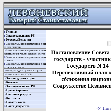
Главная
Законодательство РБ
Кодексы Беларуси
Законодательные и нормативные акты
по дате принятия
Законодательные и нормативные акты
Постановление Совета
принятые различными органами власти
Законодательные и нормативные акты
государств - участн
по темам
Законодательные и нормативные акты
Государств N 14
по виду документы
Международное право в Беларуси
Перспективный план м
Законодательство СССР
сближения национа
Законы других стран
Кодексы
Содружестве Независи
Законодательство РФ
Право Украины
Полезные ресурсы
Контакты
Новости сайта
Поиск документа
<< Наз