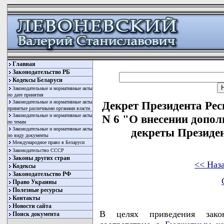
Главная
Законодательство РБ
Кодексы Беларуси
Законодательные и нормативные акты
по дате принятия
Законодательные и нормативные акты
Декрет Президента Рес
принятые различными органами власти
Законодательные и нормативные акты
N 6 "О внесении допол
по темам
Законодательные и нормативные акты
декреты Президе
по виду документы
Международное право в Беларуси
Законодательство СССР
Законы других стран
<< Наз
Кодексы
Законодательство РФ
Право Украины
Полезные ресурсы
Контакты
Новости сайта
В целях приведения закон
Поиск документа