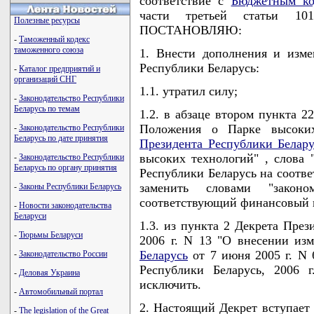
соответствие с
Бюджетным ко
части третьей статьи 
Полезные ресурсы
ПОСТАНОВЛЯЮ:
-
Таможенный кодекс
таможенного союза
1. Внести дополнения и изм
Республики Беларусь:
-
Каталог предприятий и
организаций СНГ
1.1. утратил силу;
-
Законодательство Республики
Беларусь по темам
1.2. в абзаце втором пункта 2
Положения о Парке высоки
-
Законодательство Республики
Беларусь по дате принятия
Президента Республики Белару
высоких технологий" , слова 
-
Законодательство Республики
Беларусь по органу принятия
Республики Беларусь на соотв
заменить словами "закон
-
Законы Республики Беларусь
соответствующий финансовый г
-
Новости законодательства
Беларуси
1.3. из пункта 2 Декрета През
-
Тюрьмы Беларуси
2006 г. N 13 "О внесении из
Беларусь
от 7 июня 2005 г. N 
-
Законодательство России
Республики Беларусь, 2006 г
-
Деловая Украина
исключить.
-
Автомобильный портал
2. Настоящий Декрет вступает 
-
The legislation of the Great