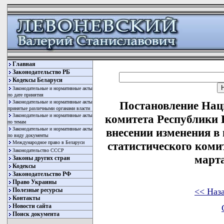
Главная
Законодательство РБ
Кодексы Беларуси
Законодательные и нормативные акты
по дате принятия
Законодательные и нормативные акты
Постановление Нац
принятые различными органами власти
Законодательные и нормативные акты
комитета Республики Б
по темам
Законодательные и нормативные акты
внесении изменения в
по виду документы
Международное право в Беларуси
статистического коми
Законодательство СССР
марта
Законы других стран
Кодексы
Законодательство РФ
Право Украины
<< Наз
Полезные ресурсы
Контакты
Новости сайта
Поиск документа