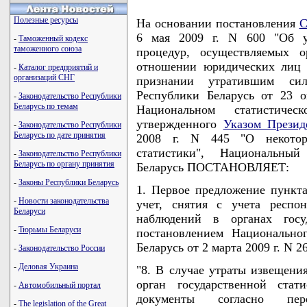
Полезные ресурсы
На основании постановления
С
6 мая 2009 г. N 600 "Об у
-
Таможенный кодекс
таможенного союза
процедур, осуществляемых о
отношении юридических лиц 
-
Каталог предприятий и
организаций СНГ
признании утратившим си
Республики Беларусь от 23 
-
Законодательство Республики
Беларусь по темам
Национальном статистичес
утвержденного
Указом Презид
-
Законодательство Республики
Беларусь по дате принятия
2008 г. N 445 "О некоторы
статистики", Национальный
-
Законодательство Республики
Беларусь по органу принятия
Беларусь ПОСТАНОВЛЯЕТ:
-
Законы Республики Беларусь
1. Первое предложение пункт
-
Новости законодательства
учет, снятия с учета респон
Беларуси
наблюдений в органах госуд
-
Тюрьмы Беларуси
постановлением Национальног
Беларусь от 2 марта 2009 г. N 
-
Законодательство России
-
Деловая Украина
"8. В случае утраты извещени
орган государственной ста
-
Автомобильный портал
документы согласно пер
-
The legislation of the Great